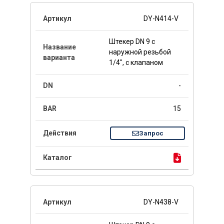
DY-N414-V
Штекер DN 9 с
наружной резьбой
1/4", с клапаном
-
15
Запрос
DY-N438-V