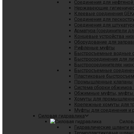
Соединения для нефтяной
Нержавеющие гигиеничес
Клеевые соединения GEK
Соединения для пескостр
Cоединения для штукатур
Арматура (соединители дл
Концевые устройства низ
Оборудование для заправ
Рифленые муфты
Быстросъемные водные 
Быстросоединения для л
Быстросоединителях низк
Быстросъемные соединени
Пластиковые быстросъе
Промышленные клапаны
Система сборки обжимов 
Обжимные муфты, муфты 
Хомуты для промышленн
Крепежные хомуты для тр
Муфты для соединения и 
Силовая гидравлика
Силов
Гидравлические шланги в
Термопластиковые шланг