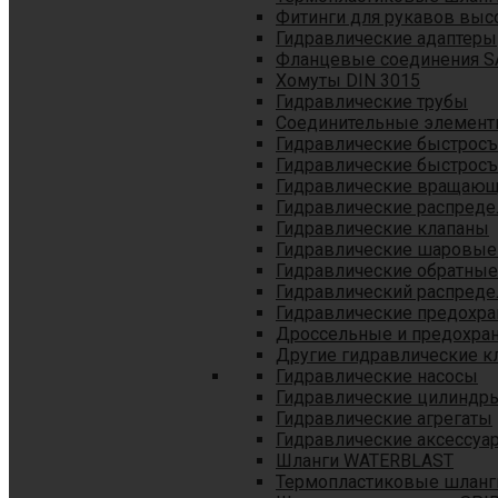
Фитинги для рукавов выс
Гидравлические адаптеры
Фланцевые соединения S
Хомуты DIN 3015
Гидравлические трубы
Соединительные элементы
Гидравлические быстрос
Гидравлические быстрос
Гидравлические вращающ
Гидравлические распреде
Гидравлические клапаны
Гидравлические шаровые
Гидравлические обратные
Гидравлический распреде
Гидравлические предохр
Дроссельные и предохра
Другие гидравлические к
Гидравлические насосы
Гидравлические цилиндр
Гидравлические агрегаты
Гидравлические аксессуа
Шланги WATERBLAST
Термопластиковые шланг