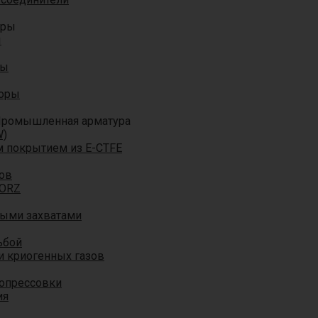
оры
ы
ры
торы
ромышленная арматура
W)
м покрытием из E-CTFE
ов
TORZ
ными захватами
ьбой
и криогенных газов
 опрессовки
ия