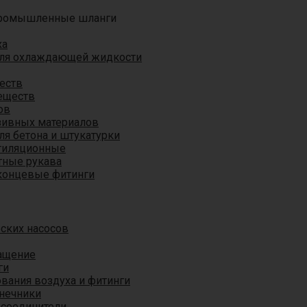
ромышленные шланги
ха
для охлаждающей жидкости
еств
еществ
ов
азивных материалов
я бетона и штукатурки
тиляционные
ные рукава
концевые фитинги
ских насосов
ащение
ги
вания воздуха и фитинги
нечники
 соединители