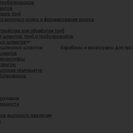
трубопроводов
ангов
нцев труб
а врезных колец и формирования конуса
ройства для обработки труб
 шлангов, труб и трубопроводов
ых шлангов
Барабаны и аксессуары для п
шлангов
аксессуары
шлангов
ысоких температур
убопроводов
 рукавов
ленности
вов высокого давления
в