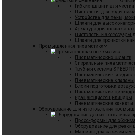
Очист
Гибкие шланги для чистки
Пистолеты для воды низк
Устройства для пены, мой
Шланги для высоконапор
Арматура для шлангов в
Пистолеты и аксессуары 
Шланги для прочистки кан
Промышленная пневматика
Пневматические шланги
Спиральные пневматичес
Tрубная система SPEEDFI
Пневматические соедине
Пневматические клапаны
Блоки подготовки воздуха
Пневматические цилинд
Вращающиеся цилиндры
Пневматические захваты
Оборудование для изготовления промы
Пресс-формы для обжима 
Оборудование для резки 
Машины для нарезки и ус