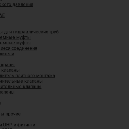
окого давления
AE
 для гидравлических труб
ъемные муфты
ъемные муфты
иеся соединения
лители
 краны
 клапаны
литель плитного монтажа
анительные клапаны
нительные клапаны
лапаны
ы
ры прочие
и UHP и фитинги