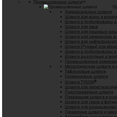
Промышленные шланги
П
Универсальные шланги
Шланги для воды и возду
Шланги и трубопроводы 
Шланги для пара
Шланги для пищевых вещ
Шланги для химических в
Шланги для нефтепродукт
Шланги (Рукава) для абр
Шланги и трубопроводы дл
Шланги выхлопные и вен
Промышленные композит
Металлические шланги и 
Тефлоновые шланги
Силиконовые шланги
®
Шланги TYGON
Шланги для перистальтиче
Подогреваемые шланги
Плавающие шланги и осн
Шланги для газов и фитин
Шланги для кондициониро
Тормозные шланги и нако
Автомобильные шланги и