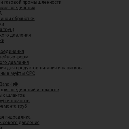
 и газовой промышленности
кие соединения
A
уйной обработки
ки
я труб)
кого давления
ки
соединения
итейных форм
ого давления
я для продуктов питания и напитков
мные муфты CPC
Band-It®
для соединений и шлангов
ых шлангов
уб и шлангов
ремонта труб
ая гидравлика
ысокого давления
и