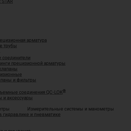
R STAR
ецизионная арматура
е трубы
®
 соединители
тинги прецизионной арматуры
клапаны
цизионные
апаны и фильтры
®
ъемные соединения QC-LOK
 и аксессуары
Измерительные системы и манометры
 гидравлике и пневматике