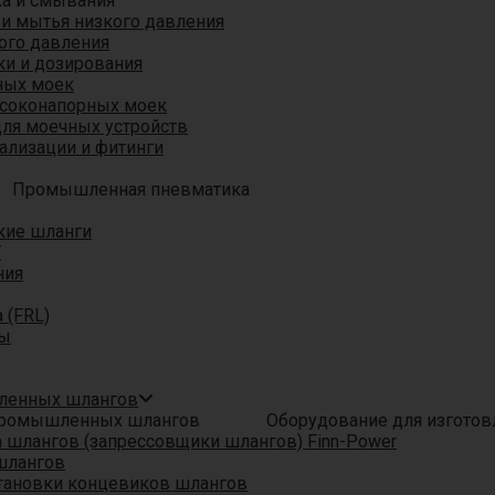
ка и смывания
 и мытья низкого давления
ого давления
ки и дозирования
ных моек
ысоконапорных моек
для моечных устройств
ализации и фитинги
Промышленная пневматика
кие шланги
T
ния
 (FRL)
ры
шленных шлангов
Оборудование для изгото
шлангов (запрессовщики шлангов) Finn-Power
шлангов
тановки концевиков шлангов