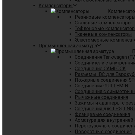
Компенсаторы
Компенсат
Резиновые компенсатор
Стальные компенсаторы
Тефлоновые компенсато
Тканевые компенсаторы
Эластомерные компенса
Промышленная арматура
П
Соединения Tankwagen (T
Соединители с внутренни
Соединение CAMLOCK
Разъемы IBC для Еврокуб
Пожарные соединения S
Соединения GUILLEMIN
Соединения с симметрич
Рычажные соединения
Зажимы и адаптеры с рез
Соединения для LPG, LNG 
Фланцевые соединения
Арматура для внутренней
Перегрузочные соединен
Поворотные соединения