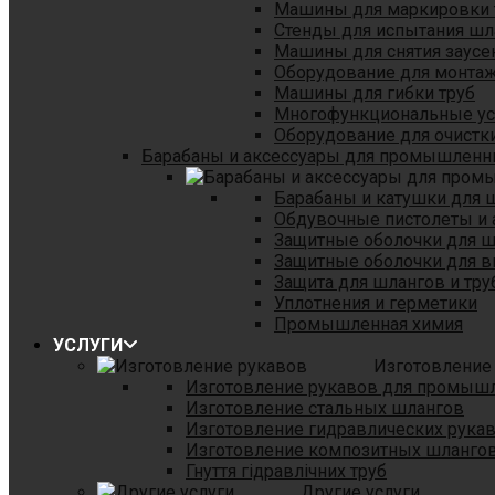
Машины для маркировки 
Стенды для испытания шл
Машины для снятия заусе
Оборудование для монтаж
Машины для гибки труб
Многофункциональные уст
Оборудование для очистки
Барабаны и аксессуары для промышленн
Барабаны и катушки для 
Обдувочные пистолеты и 
Защитные оболочки для 
Защитные оболочки для в
Защита для шлангов и тр
Уплотнения и герметики
Промышленная химия
УСЛУГИ
Изготовление
Изготовление рукавов для промыш
Изготовление стальных шлангов
Изготовление гидравлических рука
Изготовление композитных шланго
Гнуття гідравлічних труб
Другие услуги