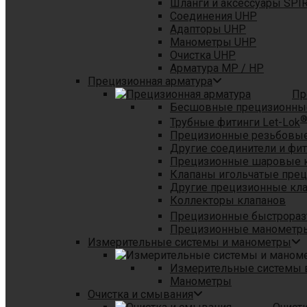
Шланги и аксессуары SPI
Соединения UHP
Адапторы UHP
Манометры UHP
Очистка UHP
Арматура MP / HP
Прецизионная арматура
Пр
Бесшовные прецизионны
Трубные фитинги Let-Lok
Прецизионные резьбовые
Другие соединители и фи
Прецизионные шаровые 
Клапаны игольчатые пре
Другие прецизионные кл
Коллекторы клапанов
Прецизионные быстрораз
Прецизионные манометры
Измерительные системы и манометры
Измерительные системы в
Манометры
Очистка и смывания