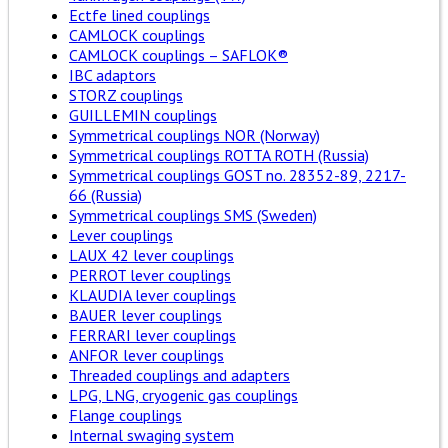
Ectfe lined couplings
CAMLOCK couplings
CAMLOCK couplings – SAFLOK®
IBC adaptors
STORZ couplings
GUILLEMIN couplings
Symmetrical couplings NOR (Norway)
Symmetrical couplings ROTTA ROTH (Russia)
Symmetrical couplings GOST no. 28352-89, 2217-
66 (Russia)
Symmetrical couplings SMS (Sweden)
Lever couplings
LAUX 42 lever couplings
PERROT lever couplings
KLAUDIA lever couplings
BAUER lever couplings
FERRARI lever couplings
ANFOR lever couplings
Threaded couplings and adapters
LPG, LNG, cryogenic gas couplings
Flange couplings
Internal swaging system