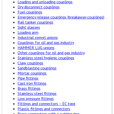
Loading and unloading couplings
Dry disconnect couplings
Fuel couplings
Emergency release couplings (breakaway couplings)
Rail tanker couplings
Sight glasses
Loading arm
Industrial swivel unions
Couplings for oil and gas industry
HAMMER LUG unions
Other couplings for oil and gas industry
Stainless steel hygienic couplings
Claw couplings
Sandblasting couplings
Mortar couplings
Pipe fittings
Cast iron fittings
Brass fittings
Stainless steel fittings
Low pressure fittings
Fittings and connectors – EC type
Plastic fittings and connectors
Brass connectors with a cutting ring