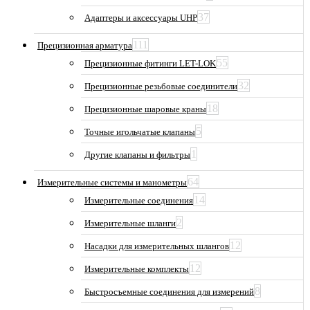
37
Адаптеры и аксессуары UHP
111
Прецизионная арматура
55
Прецизионные фитинги LET-LOK
32
Прецизионные резьбовые соединители
18
Прецизионные шаровые краны
5
Точные игольчатые клапаны
1
Другие клапаны и фильтры
64
Измерительные системы и манометры
14
Измерительные соединения
2
Измерительные шланги
12
Насадки для измерительных шлангов
12
Измерительные комплекты
8
Быстросъемные соединения для измерений