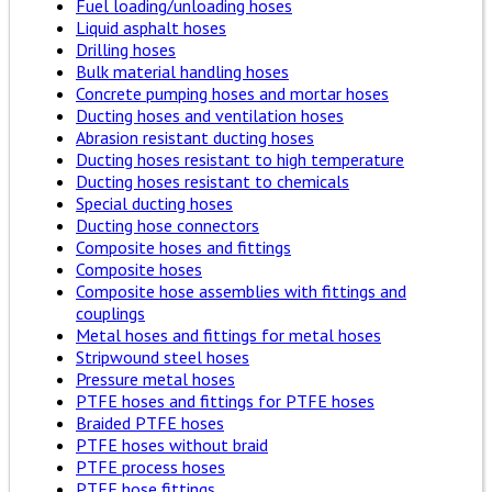
Fuel loading/unloading hoses
Liquid asphalt hoses
Drilling hoses
Bulk material handling hoses
Concrete pumping hoses and mortar hoses
Ducting hoses and ventilation hoses
Abrasion resistant ducting hoses
Ducting hoses resistant to high temperature
Ducting hoses resistant to chemicals
Special ducting hoses
Ducting hose connectors
Composite hoses and fittings
Composite hoses
Composite hose assemblies with fittings and
couplings
Metal hoses and fittings for metal hoses
Stripwound steel hoses
Pressure metal hoses
PTFE hoses and fittings for PTFE hoses
Braided PTFE hoses
PTFE hoses without braid
PTFE process hoses
PTFE hose fittings