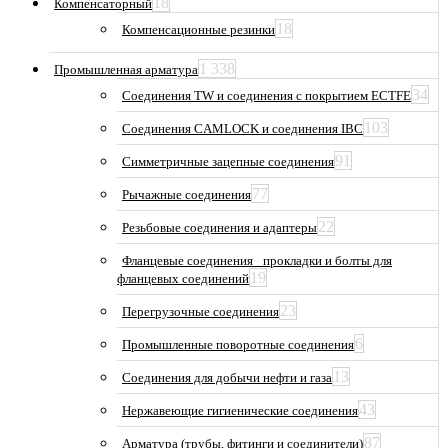
18
Компенсаторный
18
Компенсационные резинки
1 338
Промышленная арматура
34
Соединения TW и соединения с покрытием ECTFE
103
Соединения CAMLOCK и соединения IBC
91
Симметричные зацепные соединения
77
Рычажные соединения
22
Резьбовые соединения и адаптеры
Фланцевые соединения_ прокладки и болты для
19
фланцевых соединений
23
Перегрузочные соединения
6
Промышленные поворотные соединения
13
Соединения для добычи нефти и газа
43
Нержавеющие гигиенические соединения
87
Арматура (трубы, фитинги и соединители)