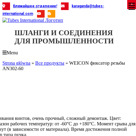
Skip
X
X
X
X
X
X
X
X
X
X
X
X
X
X
X
X
X
X
X
Ближайшее отделение!
karaganda@tubes-
to
international.com
content
ШЛАНГИ И СОЕДИНЕНИЯ
ДЛЯ ПРОМЫШЛЕННОСТИ
Menu
Strona główna
»
Все продукты
»
WEICON фиксатор резьбы
AN302-60
ивания винтов, очень прочный, сложный демонтаж. Цвет:
зон рабочих температур: от -60°C до +180°C. Момент срыва для
нут (в зависимости от материала). Время достижения полной
р типа ручка.