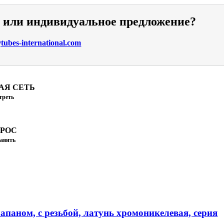
и или индивидуальное предложение?
ubes-international.com
АЯ СЕТЬ
треть
ПРОС
авить
апаном, с резьбой, латунь хромоникелевая, серия