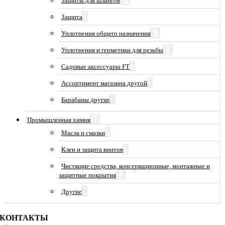
Защиты для шлангов
3
Защита
17
Уплотнения общего назначения
13
Уплотнения и герметики для резьбы
7
Садовые аксессуары FT
2
Ассортимент магазина другой
2
Барабаны другие
32
Промышленная химия
7
Масла и смазки
7
Клеи и защита винтов
Чистящие средства, консервационные, монтажные и
12
защитные покрытия
6
Другие
КОНТАКТЫ