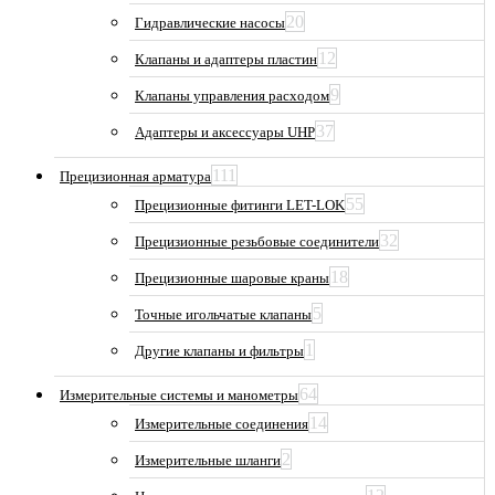
20
Гидравлические насосы
12
Клапаны и адаптеры пластин
9
Клапаны управления расходом
37
Адаптеры и аксессуары UHP
111
Прецизионная арматура
55
Прецизионные фитинги LET-LOK
32
Прецизионные резьбовые соединители
18
Прецизионные шаровые краны
5
Точные игольчатые клапаны
1
Другие клапаны и фильтры
64
Измерительные системы и манометры
14
Измерительные соединения
2
Измерительные шланги