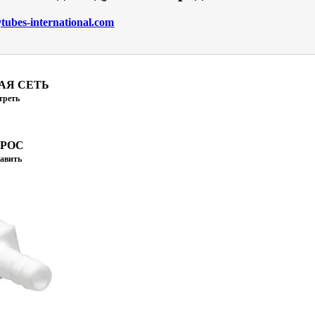
ubes-international.com
АЯ СЕТЬ
треть
ПРОС
авить