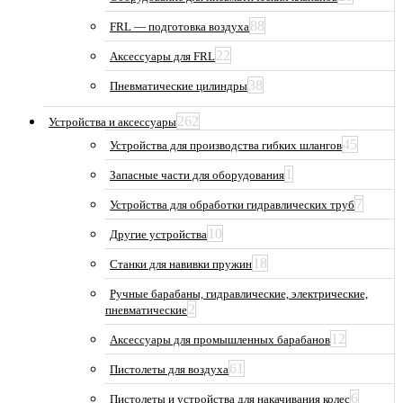
88
FRL — подготовка воздуха
22
Аксессуары для FRL
38
Пневматические цилиндры
262
Устройства и аксессуары
45
Устройства для производства гибких шлангов
1
Запасные части для оборудования
7
Устройства для обработки гидравлических труб
10
Другие устройства
18
Станки для навивки пружин
Ручные барабаны, гидравлические, электрические,
2
пневматические
12
Аксессуары для промышленных барабанов
61
Пистолеты для воздуха
6
Пистолеты и устройства для накачивания колес