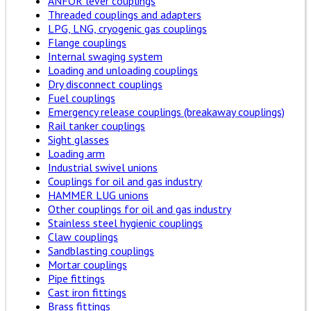
ANFOR lever couplings
Threaded couplings and adapters
LPG, LNG, cryogenic gas couplings
Flange couplings
Internal swaging system
Loading and unloading couplings
Dry disconnect couplings
Fuel couplings
Emergency release couplings (breakaway couplings)
Rail tanker couplings
Sight glasses
Loading arm
Industrial swivel unions
Couplings for oil and gas industry
HAMMER LUG unions
Other couplings for oil and gas industry
Stainless steel hygienic couplings
Claw couplings
Sandblasting couplings
Mortar couplings
Pipe fittings
Cast iron fittings
Brass fittings