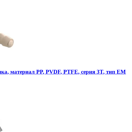
ика, материал PP, PVDF, PTFE, серия 3T, тип EM