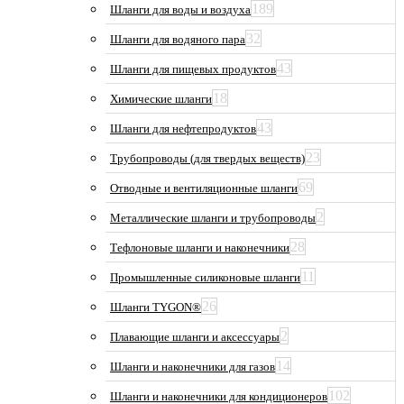
189
Шланги для воды и воздуха
32
Шланги для водяного пара
43
Шланги для пищевых продуктов
18
Химические шланги
43
Шланги для нефтепродуктов
23
Трубопроводы (для твердых веществ)
69
Отводные и вентиляционные шланги
2
Металлические шланги и трубопроводы
28
Тефлоновые шланги и наконечники
11
Промышленные силиконовые шланги
26
Шланги TYGON®
2
Плавающие шланги и аксессуары
14
Шланги и наконечники для газов
102
Шланги и наконечники для кондиционеров