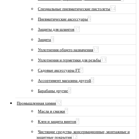
14
Специальные пневматические пистолеты
5
Пневматические аксессуары
37
Защиты для шлангов
3
Защита
17
Уплотнения общего назначения
13
Уплотнения и герметики для резьбы
7
Садовые аксессуары FT
2
Ассортимент магазина другой
2
Барабаны другие
32
Промышленная химия
7
Масла и смазки
7
Клеи и защита винтов
Чистящие средства, консервационные, монтажные и
12
защитные покрытия