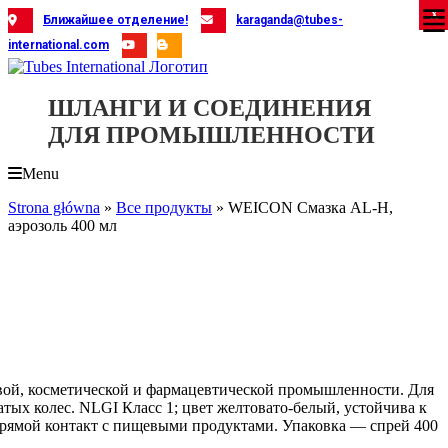
Skip
X
X
X
X
X
X
X
X
X
X
X
X
X
X
X
X
X
X
X
Ближайшее отделение!
karaganda@tubes-
to
international.com
content
ШЛАНГИ И СОЕДИНЕНИЯ
ДЛЯ ПРОМЫШЛЕННОСТИ
Menu
Strona główna
»
Все продукты
»
WEICON Смазка AL-H,
аэрозоль 400 мл
евой, косметической и фармацевтической промышленности. Для
тых колес. NLGI Класс 1; цвет желтовато-белый, устойчива к
прямой контакт с пищевыми продуктами. Упаковка — спрей 400