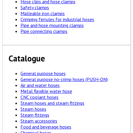
Hose clips and hose clamps
Safety clamps
Malleable iron clamps
Crimping ferrules for industrial hoses
Pipe and hose mounting clamps
Pipe connecting clamps
Catalogue
General purpose hoses
General purpose no-crimp hoses (PUSH-ON)
Air and water hoses
Metal flexible water hose
CNC coolant hoses
Steam hoses and steam fittings
Steam hoses
Steam fittings
Steam accessories
Food and beverage hoses
Chemical hoses