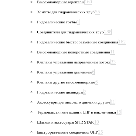
160
Высоконапорные адаптеры
55
Хомуты для гидравлических труб
2
Гидравлические трубы
288
Соединители для гидравлических труб
162
Гидравлические быстроразъемные соединения
11
Высоконапорные поворотные соединения
33
Клапаны управления направлением потока
6
Клапаны управления давлением
6
Клапаны другие высоконапорные
2
Гидравлические цилиндры
11
Аксессуары для высокого давления другие
15
Термопластичные шланги UHP и наконечники
10
Шланги и аксессуары SPIR STAR
25
Быстроразъемные соединения UHP