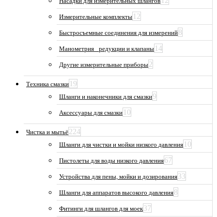
12
Насадки для измерительных шлангов
12
Измерительные комплекты
8
Быстросъемные соединения для измерений
14
Манометрия_ редукции и клапаны
2
Другие измерительные приборы
19
Техника смазки
9
Шланги и наконечники для смазки
10
Аксессуары для смазки
224
Чистка и мытьё
10
Шланги для чистки и мойки низкого давления
67
Пистолеты для воды низкого давления
33
Устройства для пены, мойки и дозирования
8
Шланги для аппаратов высокого давления
37
Фитинги для шлангов для моек