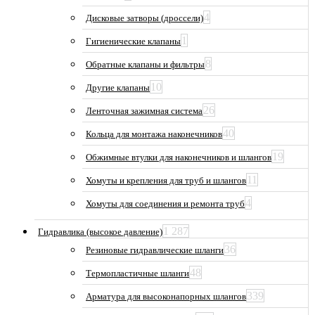
4
Дисковые затворы (дроссели)
1
Гигиенические клапаны
8
Обратные клапаны и фильтры
10
Другие клапаны
26
Ленточная зажимная система
40
Кольца для монтажа наконечников
19
Обжимные втулки для наконечников и шлангов
11
Хомуты и крепления для труб и шлангов
4
Хомуты для соединения и ремонта труб
1 287
Гидравлика (высокое давление)
36
Резиновые гидравлические шланги
48
Термопластичные шланги
339
Арматура для высоконапорных шлангов