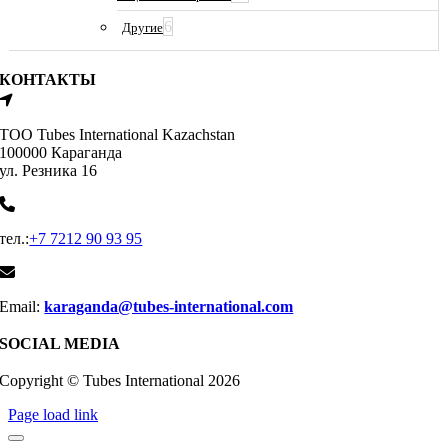
6
Другие
КОНТАКТЫ
ТОО Tubes International Kazachstan
100000 Караганда
ул. Резника 16
тел.:
+7 7212 90 93 95
Email:
karaganda@tubes-international.com
SOCIAL MEDIA
Copyright © Tubes International
2026
Page load link