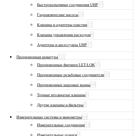
25
Быстроразъемные соединения UHP
20
Гидравлические насосы
12
Клапаны и адаптеры пластин
9
Клапаны управления расходом
37
Адаптеры и аксессуары UHP
111
Прецизионная арматура
55
Прецизионные фитинги LET-LOK
32
Прецизионные резьбовые соединители
18
Прецизионные шаровые краны
5
Точные игольчатые клапаны
1
Другие клапаны и фильтры
64
Измерительные системы и манометры
14
Измерительные соединения
2
Измерительные шланги