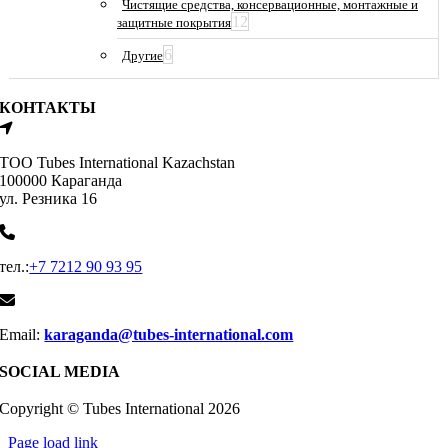
Чистящие средства, консервационные, монтажные и
12
защитные покрытия
6
Другие
КОНТАКТЫ
ТОО Tubes International Kazachstan
100000 Караганда
ул. Резника 16
тел.:
+7 7212 90 93 95
Email:
karaganda@tubes-international.com
SOCIAL MEDIA
Copyright © Tubes International
2026
Page load link