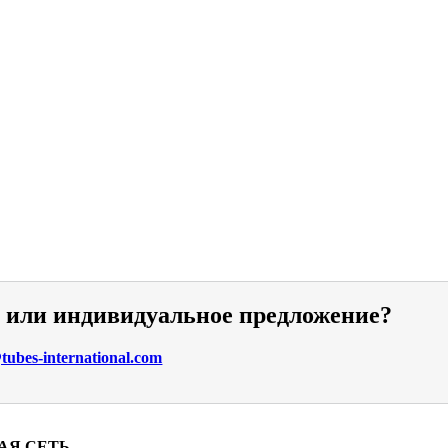
и или индивидуальное предложение?
ubes-international.com
АЯ СЕТЬ