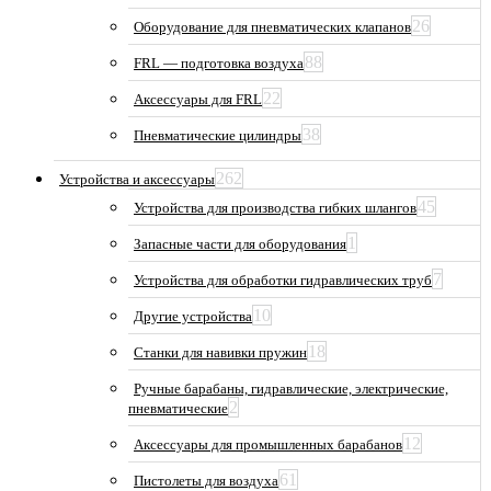
26
Оборудование для пневматических клапанов
88
FRL — подготовка воздуха
22
Аксессуары для FRL
38
Пневматические цилиндры
262
Устройства и аксессуары
45
Устройства для производства гибких шлангов
1
Запасные части для оборудования
7
Устройства для обработки гидравлических труб
10
Другие устройства
18
Станки для навивки пружин
Ручные барабаны, гидравлические, электрические,
2
пневматические
12
Аксессуары для промышленных барабанов
61
Пистолеты для воздуха