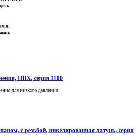
треть
ПРОС
авить
ения, ПВХ, серия 1100
ения для низкого давления
паном, с резьбой, никелированная латунь, серия