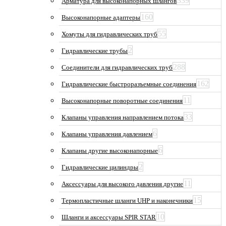
339
Арматура для высоконапорных шлангов
160
Высоконапорные адаптеры
55
Хомуты для гидравлических труб
2
Гидравлические трубы
288
Соединители для гидравлических труб
162
Гидравлические быстроразъемные соединения
11
Высоконапорные поворотные соединения
33
Клапаны управления направлением потока
6
Клапаны управления давлением
6
Клапаны другие высоконапорные
2
Гидравлические цилиндры
11
Аксессуары для высокого давления другие
15
Термопластичные шланги UHP и наконечники
10
Шланги и аксессуары SPIR STAR