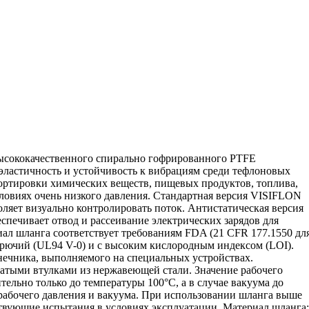
высококачественного спирально гофрированного PTFE
эластичность и устойчивость к вибрациям среди тефлоновых
ортировки химических веществ, пищевых продуктов, топлива,
 условиях очень низкого давления. Стандартная версия VISIFLON
ляет визуально контролировать поток. Антистатическая версия
спечивает отвод и рассеивание электрических зарядов для
иал шланга соответствует требованиям FDA (21 CFR 177.1550 дл
рючий (UL94 V-0) и с высоким кислородным индексом (LOI).
нечника, выполняемого на специальных устройствах.
чатыми втулками из нержавеющей стали. Значение рабочего
ельно только до температуры 100°C, а в случае вакуума до
рабочего давления и вакуума. При использовании шланга выше
ствующие испытания в условиях эксплуатации. Материал шланга