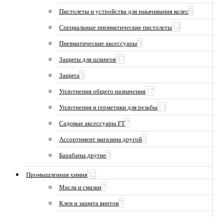
6
Пистолеты и устройства для накачивания колес
14
Специальные пневматические пистолеты
5
Пневматические аксессуары
37
Защиты для шлангов
3
Защита
17
Уплотнения общего назначения
13
Уплотнения и герметики для резьбы
7
Садовые аксессуары FT
2
Ассортимент магазина другой
2
Барабаны другие
32
Промышленная химия
7
Масла и смазки
7
Клеи и защита винтов