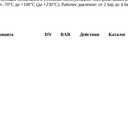
-70°C до +100°C (до +230°C). Рабочее давление: от 2 бар до 4 б
рианта
DN
BAR
Действия
Каталог