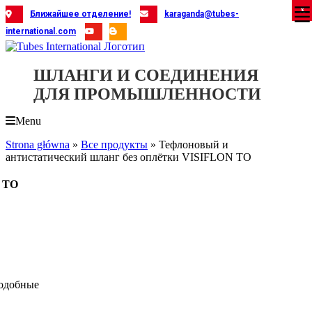
Skip
X
X
X
X
X
X
X
X
X
X
X
X
X
X
X
X
X
X
X
Ближайшее отделение!
karaganda@tubes-
to
international.com
content
ШЛАНГИ И СОЕДИНЕНИЯ
ДЛЯ ПРОМЫШЛЕННОСТИ
Menu
Strona główna
»
Все продукты
»
Тефлоновый и
антистатический шланг без оплётки VISIFLON TO
N TO
одобные