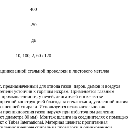
400
-50
да
10, 100, 2, 60 / 120
оцинкованной стальной проволоки и листового металла
 предназначенный для отвода газов, паров, дымов и воздуха
тепени устойчив к горячим искрам. Применяется главным
й промышленности, у печей, двигателей и в качестве
 прочной конструкцией благодаря стеклоткани, усиленной нитя
я внешней спирали. Используется исключительно как
и проникновения газов наружу при избыточном давлении
 (от диаметра 80 мм). Монтаж шланга на соединителях с помощь
т с Tubes International. Материал шланга: пропитанная
Усиление: внешняя спираль из проволоки и оцинкованной