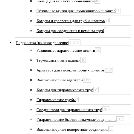
40
Кольца для монтажа наконечников
19
Обжимные втулки для наконечников и шлангов
11
Хомуты и крепления для труб и шлангов
4
Хомуты для соединения и ремонта труб
1 287
Гидравлика (высокое давление)
36
Резиновые гидравлические шланги
48
Термопластичные шланги
339
Арматура для высоконапорных шлангов
160
Высоконапорные адаптеры
55
Хомуты для гидравлических труб
2
Гидравлические трубы
288
Соединители для гидравлических труб
162
Гидравлические быстроразъемные соединения
11
Высоконапорные поворотные соединения