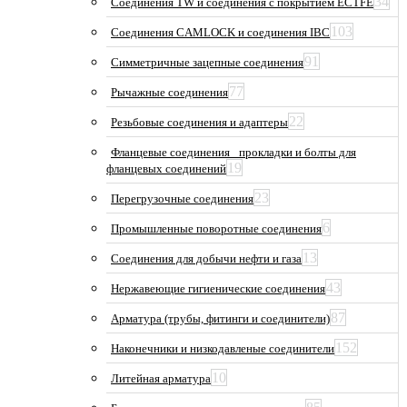
34
Соединения TW и соединения с покрытием ECTFE
103
Соединения CAMLOCK и соединения IBC
91
Симметричные зацепные соединения
77
Рычажные соединения
22
Резьбовые соединения и адаптеры
Фланцевые соединения_ прокладки и болты для
19
фланцевых соединений
23
Перегрузочные соединения
6
Промышленные поворотные соединения
13
Соединения для добычи нефти и газа
43
Нержавеющие гигиенические соединения
87
Арматура (трубы, фитинги и соединители)
152
Наконечники и низкодавленые соединители
10
Литейная арматура