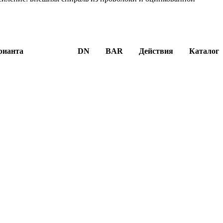
рианта
DN
BAR
Действия
Каталог