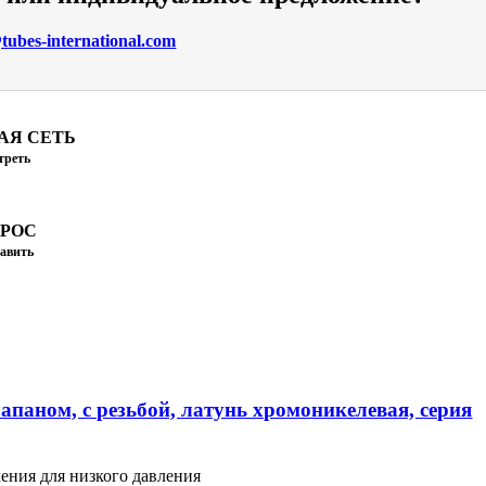
ubes-international.com
АЯ СЕТЬ
треть
ПРОС
авить
апаном, с резьбой, латунь хромоникелевая, серия
ения для низкого давления