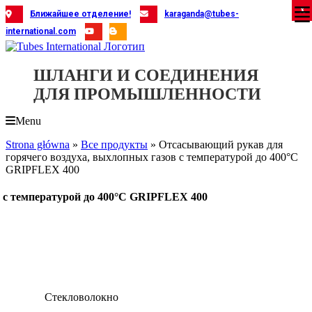
Skip
X
X
X
X
X
X
X
X
X
X
X
X
X
X
X
X
X
X
X
Ближайшее отделение!
karaganda@tubes-
to
international.com
content
ШЛАНГИ И СОЕДИНЕНИЯ
ДЛЯ ПРОМЫШЛЕННОСТИ
Menu
Strona główna
»
Все продукты
»
Отсасывающий рукав для
горячего воздуха, выхлопных газов с температурой до 400°C
GRIPFLEX 400
 с температурой до 400°C GRIPFLEX 400
Стекловолокно