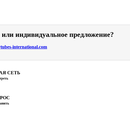
и или индивидуальное предложение?
ubes-international.com
АЯ СЕТЬ
треть
ПРОС
авить