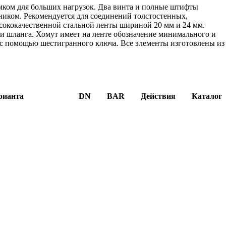
ком для больших нагрузок. Два винта и полные штифты
ником. Рекомендуется для соединений толстостенных,
ококачественной стальной ленты шириной 20 мм и 24 мм.
и шланга. Хомут имеет на ленте обозначение минимального и
в с помощью шестигранного ключа. Все элементы изготовлены из
рианта
DN
BAR
Действия
Каталог