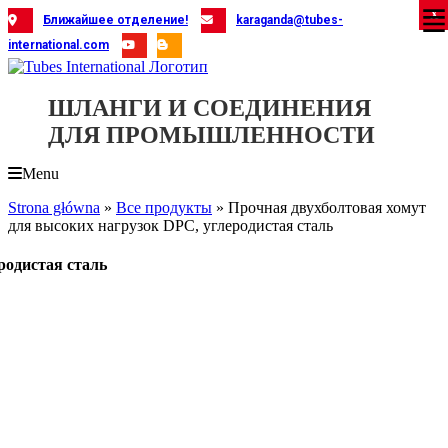
Skip
X
X
X
X
X
X
X
X
X
X
X
X
X
X
X
X
X
X
X
Ближайшее отделение!
karaganda@tubes-
to
international.com
content
ШЛАНГИ И СОЕДИНЕНИЯ
ДЛЯ ПРОМЫШЛЕННОСТИ
Menu
Strona główna
»
Все продукты
»
Прочная двухболтовая хомут
для высоких нагрузок DPC, углеродистая сталь
родистая сталь