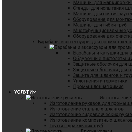
Машины для маркировки 
Стенды для испытания шл
Машины для снятия заусе
Оборудование для монтаж
Машины для гибки труб
Многофункциональные уст
Оборудование для очистки
Барабаны и аксессуары для промышленн
Барабаны и катушки для 
Обдувочные пистолеты и 
Защитные оболочки для 
Защитные оболочки для в
Защита для шлангов и тр
Уплотнения и герметики
Промышленная химия
УСЛУГИ
Изготовление
Изготовление рукавов для промыш
Изготовление стальных шлангов
Изготовление гидравлических рука
Изготовление композитных шланго
Гнуття гідравлічних труб
Другие услуги