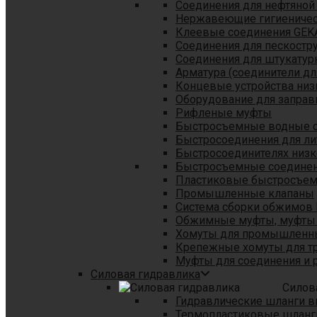
Соединения для нефтяной
Нержавеющие гигиеничес
Клеевые соединения GEK
Соединения для пескостр
Cоединения для штукатур
Арматура (соединители дл
Концевые устройства низ
Оборудование для заправ
Рифленые муфты
Быстросъемные водные 
Быстросоединения для л
Быстросоединителях низк
Быстросъемные соединени
Пластиковые быстросъе
Промышленные клапаны
Система сборки обжимов 
Обжимные муфты, муфты 
Хомуты для промышленн
Крепежные хомуты для тр
Муфты для соединения и 
Силовая гидравлика
Силов
Гидравлические шланги в
Термопластиковые шланг