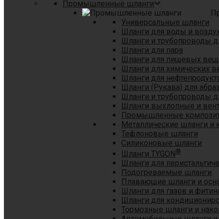
Промышленные шланги
П
Универсальные шланги
Шланги для воды и возду
Шланги и трубопроводы 
Шланги для пара
Шланги для пищевых вещ
Шланги для химических в
Шланги для нефтепродукт
Шланги (Рукава) для абр
Шланги и трубопроводы дл
Шланги выхлопные и вен
Промышленные композит
Металлические шланги и 
Тефлоновые шланги
Силиконовые шланги
®
Шланги TYGON
Шланги для перистальтиче
Подогреваемые шланги
Плавающие шланги и осн
Шланги для газов и фитин
Шланги для кондициониро
Тормозные шланги и нако
Автомобильные шланги и