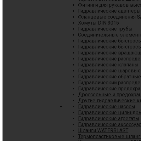
Фитинги для рукавов выс
Гидравлические адаптеры
Фланцевые соединения S
Хомуты DIN 3015
Гидравлические трубы
Соединительные элементы
Гидравлические быстрос
Гидравлические быстрос
Гидравлические вращающ
Гидравлические распреде
Гидравлические клапаны
Гидравлические шаровые
Гидравлические обратные
Гидравлический распреде
Гидравлические предохр
Дроссельные и предохра
Другие гидравлические к
Гидравлические насосы
Гидравлические цилиндр
Гидравлические агрегаты
Гидравлические аксессуа
Шланги WATERBLAST
Термопластиковые шланг