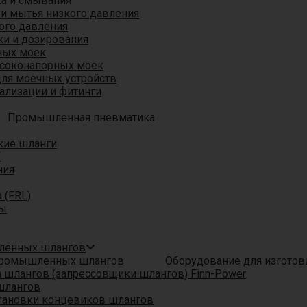
ка и смывания
 и мытья низкого давления
ого давления
ки и дозирования
ных моек
ысоконапорных моек
для моечных устройств
ализации и фитинги
Промышленная пневматика
кие шланги
T
ния
 (FRL)
ры
шленных шлангов
Оборудование для изгото
шлангов (запрессовщики шлангов) Finn-Power
шлангов
тановки концевиков шлангов