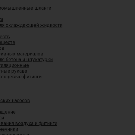
ромышленные шланги
ха
для охлаждающей жидкости
еств
еществ
ов
азивных материалов
я бетона и штукатурки
тиляционные
ные рукава
концевые фитинги
ских насосов
ащение
ги
вания воздуха и фитинги
нечники
 соединители