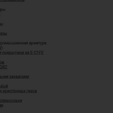
оры
ы
ры
торы
ромышленная арматура
W)
м покрытием из E-CTFE
ов
TORZ
ными захватами
ьбой
и криогенных газов
 опрессовки
ия