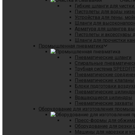
Очист
Гибкие шланги для чистки
Пистолеты для воды низк
Устройства для пены, мой
Шланги для высоконапор
Арматура для шлангов в
Пистолеты и аксессуары 
Шланги для прочистки кан
Промышленная пневматика
Пневматические шланги
Спиральные пневматичес
Tрубная система SPEEDFI
Пневматические соедине
Пневматические клапаны
Блоки подготовки воздуха
Пневматические цилинд
Вращающиеся цилиндры
Пневматические захваты
Оборудование для изготовления промы
Пресс-формы для обжима 
Оборудование для резки 
Машины для нарезки и ус