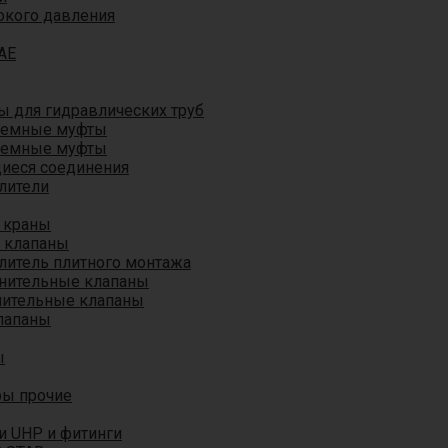
окого давления
AE
 для гидравлических труб
ъемные муфты
ъемные муфты
иеся соединения
лители
 краны
 клапаны
литель плитного монтажа
анительные клапаны
нительные клапаны
лапаны
ы
ры прочие
и UHP и фитинги