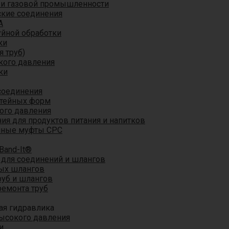
 и газовой промышленности
кие соединения
A
уйной обработки
ки
я труб)
кого давления
ки
соединения
итейных форм
ого давления
я для продуктов питания и напитков
мные муфты CPC
Band-It®
для соединений и шлангов
ых шлангов
уб и шлангов
ремонта труб
ая гидравлика
ысокого давления
и