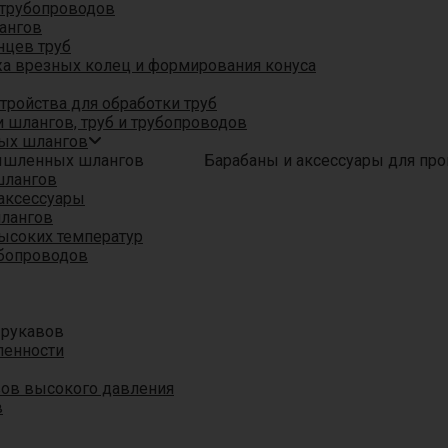
трубопроводов
ангов
нцев труб
а врезных колец и формирования конуса
ройства для обработки труб
 шлангов, труб и трубопроводов
ых шлангов
Барабаны и аксессуары для п
шлангов
аксессуары
шлангов
ысоких температур
убопроводов
 рукавов
ленности
вов высокого давления
в