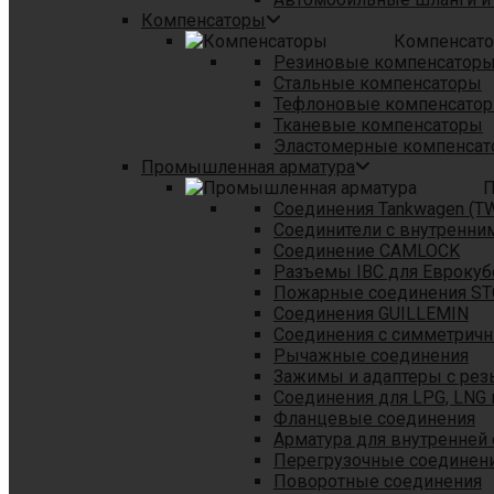
Компенсаторы
Компенсат
Резиновые компенсатор
Стальные компенсаторы
Тефлоновые компенсато
Тканевые компенсаторы
Эластомерные компенса
Промышленная арматура
П
Соединения Tankwagen (T
Соединители с внутренни
Соединение CAMLOCK
Разъемы IBC для Еврокуб
Пожарные соединения S
Соединения GUILLEMIN
Соединения с симметрич
Рычажные соединения
Зажимы и адаптеры с рез
Соединения для LPG, LNG 
Фланцевые соединения
Арматура для внутренней
Перегрузочные соединен
Поворотные соединения