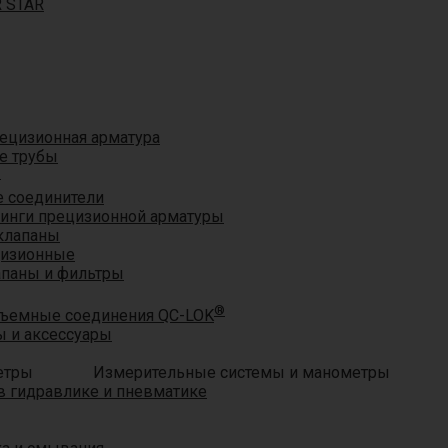
R STAR
ецизионная арматура
е трубы
®
 соединители
тинги прецизионной арматуры
клапаны
цизионные
апаны и фильтры
®
ъемные соединения QC-LOK
 и аксессуары
Измерительные системы и манометры
 гидравлике и пневматике