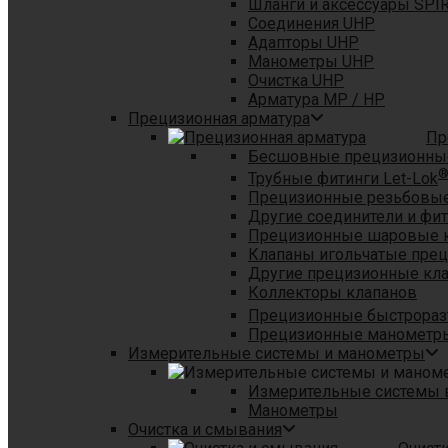
Шланги и аксессуары SPI
Соединения UHP
Адапторы UHP
Манометры UHP
Очистка UHP
Арматура MP / HP
Прецизионная арматура
Пр
Бесшовные прецизионны
Трубные фитинги Let-Lok
Прецизионные резьбовые
Другие соединители и фи
Прецизионные шаровые 
Клапаны игольчатые пре
Другие прецизионные кл
Коллекторы клапанов
Прецизионные быстрораз
Прецизионные манометры
Измерительные системы и манометры
Измерительные системы в
Манометры
Очистка и смывания