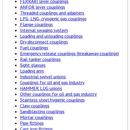
FERRARI lever couplings
ANFOR lever couplings
Threaded couplings and adapters
LPG, LNG, cryogenic gas couplings
Flange couplings
Internal swaging system
Loading and unloading couplings
Dry disconnect couplings
Fuel couplings
Emergency release couplings (breakaway couplings)
Rail tanker couplings
Sight glasses
Loading arm
Industrial swivel unions
Couplings for oil and gas industry
HAMMER LUG unions
Other couplings for oil and gas industry
Stainless steel hygienic couplings
Claw couplings
Sandblasting couplings
Mortar couplings
Pipe fittings
Cast iron fittings