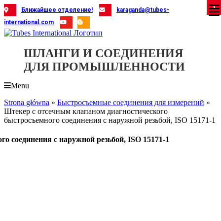
Skip
X
X
X
X
X
X
X
X
X
X
X
X
X
X
X
X
X
X
X
Ближайшее отделение!
karaganda@tubes-
to
international.com
content
ШЛАНГИ И СОЕДИНЕНИЯ
ДЛЯ ПРОМЫШЛЕННОСТИ
Menu
Strona główna
»
Быстросъемные соединения для измерений
»
Штекер с отсечным клапаном диагностического
быстросъемного соединения с наружной резьбой, ISO 15171-1
о соединения с наружной резьбой, ISO 15171-1