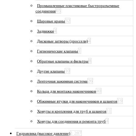
Промышленные пластиковые быстроразъемные
65
соединения
32
Шаровые краны
4
Задвижки
4
Дисковые затворы (дроссели)
1
Гигиенические клапаны
8
Обратные клапаны и фильтры
10
Другие клапаны
26
Ленточная зажимная система
40
Кольца для монтажа наконечников
19
Обжимные втулки для наконечников и шлангов
11
Хомуты и крепления для труб и шлангов
4
Хомуты для соединения и ремонта труб
1 287
Гидравлика (высокое давление)