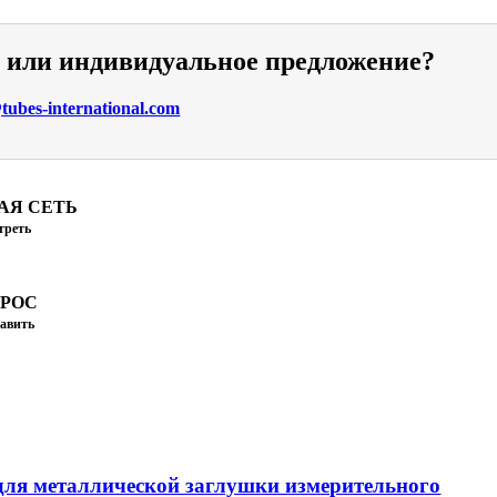
и или индивидуальное предложение?
ubes-international.com
АЯ СЕТЬ
треть
ПРОС
авить
ля металлической заглушки измерительного