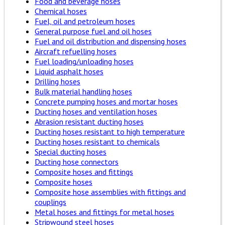
Food and beverage hoses
Chemical hoses
Fuel, oil and petroleum hoses
General purpose fuel and oil hoses
Fuel and oil distribution and dispensing hoses
Aircraft refuelling hoses
Fuel loading/unloading hoses
Liquid asphalt hoses
Drilling hoses
Bulk material handling hoses
Concrete pumping hoses and mortar hoses
Ducting hoses and ventilation hoses
Abrasion resistant ducting hoses
Ducting hoses resistant to high temperature
Ducting hoses resistant to chemicals
Special ducting hoses
Ducting hose connectors
Composite hoses and fittings
Composite hoses
Composite hose assemblies with fittings and
couplings
Metal hoses and fittings for metal hoses
Stripwound steel hoses