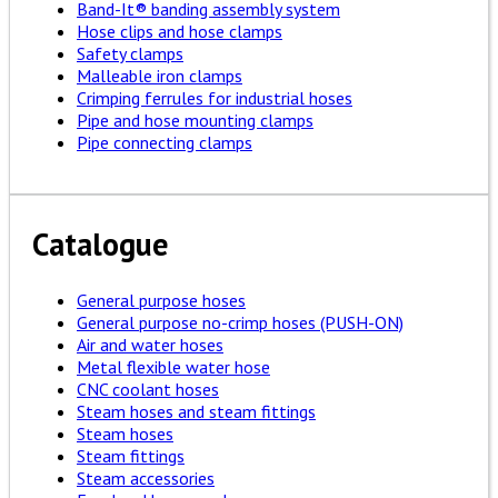
Band-It® banding assembly system
Hose clips and hose clamps
Safety clamps
Malleable iron clamps
Crimping ferrules for industrial hoses
Pipe and hose mounting clamps
Pipe connecting clamps
Catalogue
General purpose hoses
General purpose no-crimp hoses (PUSH-ON)
Air and water hoses
Metal flexible water hose
CNC coolant hoses
Steam hoses and steam fittings
Steam hoses
Steam fittings
Steam accessories