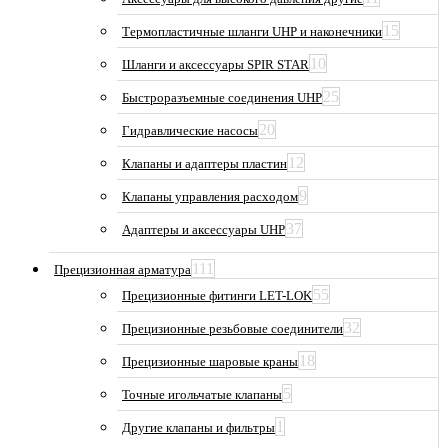
15
Термопластичные шланги UHP и наконечники
10
Шланги и аксессуары SPIR STAR
25
Быстроразъемные соединения UHP
20
Гидравлические насосы
12
Клапаны и адаптеры пластин
9
Клапаны управления расходом
37
Адаптеры и аксессуары UHP
111
Прецизионная арматура
55
Прецизионные фитинги LET-LOK
32
Прецизионные резьбовые соединители
18
Прецизионные шаровые краны
5
Точные игольчатые клапаны
1
Другие клапаны и фильтры