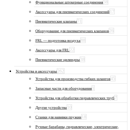
38
Функциональные штекерные соединения
17
Аксессуары для пневматических соединений
71
Пневматические клапаны
26
Оборудование для пневматических клапанов
88
FRL — подготовка воздуха
22
Аксессуары для FRL
38
Пневматические цилиндры
262
Устройства и аксессуары
45
Устройства для производства гибких шлангов
1
Запасные части для оборудования
7
Устройства для обработки гидравлических труб
10
Другие устройства
18
Станки для навивки пружин
Ручные барабаны, гидравлические, электрические,