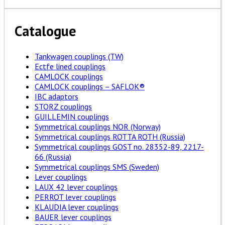
Catalogue
Tankwagen couplings (TW)
Ectfe lined couplings
CAMLOCK couplings
CAMLOCK couplings – SAFLOK®
IBC adaptors
STORZ couplings
GUILLEMIN couplings
Symmetrical couplings NOR (Norway)
Symmetrical couplings ROTTA ROTH (Russia)
Symmetrical couplings GOST no. 28352-89, 2217-
66 (Russia)
Symmetrical couplings SMS (Sweden)
Lever couplings
LAUX 42 lever couplings
PERROT lever couplings
KLAUDIA lever couplings
BAUER lever couplings