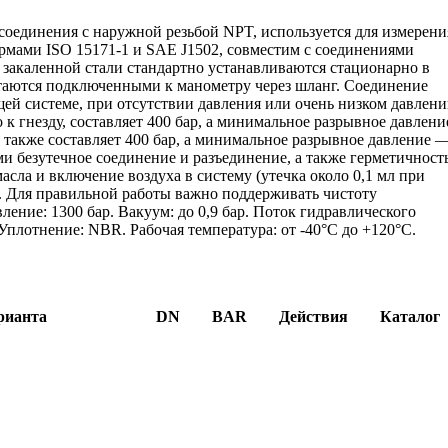
оединения с наружной резьбой NPT, используется для измерени
ормами ISO 15171-1 и SAE J1502, совместим с соединениями
закаленной стали стандартно устанавливаются стационарно в
стаются подключенными к манометру через шланг. Соединение
щей системе, при отсутствии давления или очень низком давлен
 к гнезду, составляет 400 бар, а минимальное разрывное давлени
а также составляет 400 бар, а минимальное разрывное давление 
 безутечное соединение и разъединение, а также герметичность
сла и включение воздуха в систему (утечка около 0,1 мл при
). Для правильной работы важно поддерживать чистоту
ление: 1300 бар. Вакуум: до 0,9 бар. Поток гидравлического
. Уплотнение: NBR. Рабочая температура: от -40°C до +120°C.
рианта
DN
BAR
Действия
Каталог