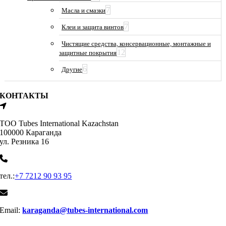
7
Масла и смазки
7
Клеи и защита винтов
Чистящие средства, консервационные, монтажные и
12
защитные покрытия
6
Другие
КОНТАКТЫ
ТОО Tubes International Kazachstan
100000 Караганда
ул. Резника 16
тел.:
+7 7212 90 93 95
Email:
karaganda@tubes-international.com