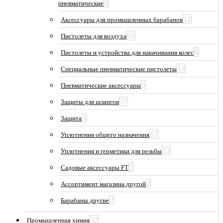
2
пневматические
12
Аксессуары для промышленных барабанов
61
Пистолеты для воздуха
6
Пистолеты и устройства для накачивания колес
14
Специальные пневматические пистолеты
5
Пневматические аксессуары
37
Защиты для шлангов
3
Защита
17
Уплотнения общего назначения
13
Уплотнения и герметики для резьбы
7
Садовые аксессуары FT
2
Ассортимент магазина другой
2
Барабаны другие
32
Промышленная химия