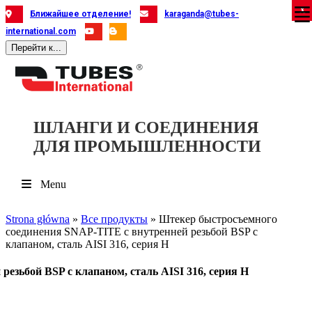
Skip
X
X
X
X
X
X
X
X
X
X
X
X
X
X
X
X
X
X
Ближайшее отделение!
karaganda@tubes-
to
international.com
content
Перейти к...
ШЛАНГИ И СОЕДИНЕНИЯ
ДЛЯ ПРОМЫШЛЕННОСТИ
Menu
Strona główna
»
Все продукты
»
Штекер быстросъемного
соединения SNAP-TITE с внутренней резьбой BSP с
клапаном, сталь AISI 316, серия H
езьбой BSP с клапаном, сталь AISI 316, серия H