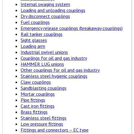
Internal swaging system
Loading and unloading couplings
Dry disconnect couplings
Fuel couplings
Emergency release couplings (breakaway couplings)
Rail tanker couplings
Sight glasses
Loading arm
Industrial swivel unions
Couplings for oil and gas industry
HAMMER LUG unions
Other couplings for oil and gas industry
Stainless steel hygienic couplings
Claw couplings
Sandblasting couplings
Mortar couplings
Pipe fittings
Cast iron fittings
Brass fittings
Stainless steel fittings
Low pressure fittings
Fittings and connectors – EC type