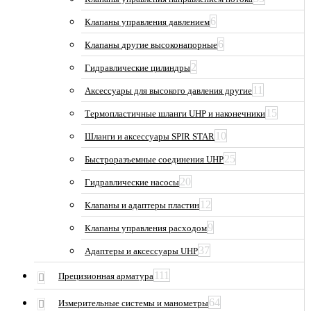
6
Клапаны управления давлением
6
Клапаны другие высоконапорные
2
Гидравлические цилиндры
11
Аксессуары для высокого давления другие
15
Термопластичные шланги UHP и наконечники
10
Шланги и аксессуары SPIR STAR
25
Быстроразъемные соединения UHP
20
Гидравлические насосы
12
Клапаны и адаптеры пластин
9
Клапаны управления расходом
37
Адаптеры и аксессуары UHP
111
Прецизионная арматура
64
Измерительные системы и манометры