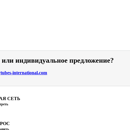
и или индивидуальное предложение?
ubes-international.com
АЯ СЕТЬ
треть
ПРОС
авить