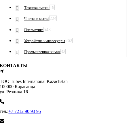
19
Техника смазки
224
Чистка и мытьё
543
Пневматика
262
Устройства и аксессуары
32
Промышленная химия
КОНТАКТЫ
ТОО Tubes International Kazachstan
100000 Караганда
ул. Резника 16
тел.:
+7 7212 90 93 95