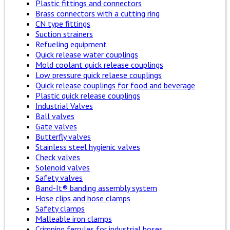
Plastic fittings and connectors
Brass connectors with a cutting ring
CN type fittings
Suction strainers
Refueling equipment
Quick release water couplings
Mold coolant quick release couplings
Low pressure quick relaese couplings
Quick release couplings for food and beverage
Plastic quick release couplings
Industrial Valves
Ball valves
Gate valves
Butterfly valves
Stainless steel hygienic valves
Check valves
Solenoid valves
Safety valves
Band-It® banding assembly system
Hose clips and hose clamps
Safety clamps
Malleable iron clamps
Crimping ferrules for industrial hoses