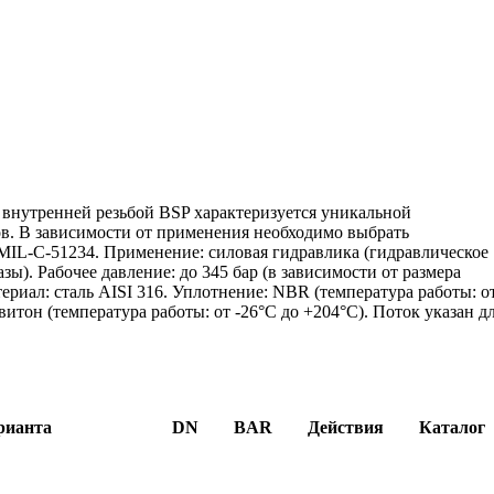
внутренней резьбой BSP характеризуется уникальной
ов. В зависимости от применения необходимо выбрать
MIL-C-51234. Применение: силовая гидравлика (гидравлическое
зы). Рабочее давление: до 345 бар (в зависимости от размера
ериал: сталь AISI 316. Уплотнение: NBR (температура работы: о
 витон (температура работы: от -26°C до +204°C). Поток указан д
рианта
DN
BAR
Действия
Каталог