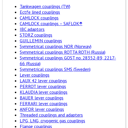
Tankwagen couplings (TW)
Ectfe lined couplings
CAMLOCK couplings
CAMLOCK couplings – SAFLOK®
IBC adaptors
STORZ couplings
GUILLEMIN couplings
Symmetrical couplings NOR (Norway)
Symmetrical couplings ROTTA ROTH (Russia)
Symmetrical couplings GOST no. 28352-89, 2217-
66 (Russia)
Symmetrical couplings SMS (Sweden)
Lever couplings
LAUX 42 lever couplings
PERROT lever couplings
KLAUDIA lever couplings
BAUER lever couplings
FERRARI lever couplings
ANFOR lever couplings
Threaded couplings and adapters
LPG, LNG, cryogenic gas couplings
Flange couplings