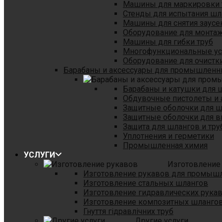
Машины для маркировки 
Стенды для испытания шл
Машины для снятия заусе
Оборудование для монтаж
Машины для гибки труб
Многофункциональные уст
Оборудование для очистки
Барабаны и аксессуары для промышленн
Барабаны и катушки для 
Обдувочные пистолеты и 
Защитные оболочки для 
Защитные оболочки для в
Защита для шлангов и тр
Уплотнения и герметики
Промышленная химия
УСЛУГИ
Изготовление
Изготовление рукавов для промыш
Изготовление стальных шлангов
Изготовление гидравлических рука
Изготовление композитных шланго
Гнуття гідравлічних труб
Другие услуги