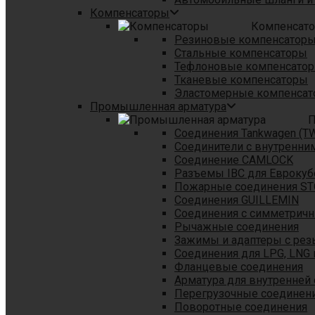
Компенсаторы
Компенсат
Резиновые компенсатор
Стальные компенсаторы
Тефлоновые компенсато
Тканевые компенсаторы
Эластомерные компенса
Промышленная арматура
П
Соединения Tankwagen (T
Соединители с внутренни
Соединение CAMLOCK
Разъемы IBC для Еврокуб
Пожарные соединения S
Соединения GUILLEMIN
Соединения с симметрич
Рычажные соединения
Зажимы и адаптеры с рез
Соединения для LPG, LNG 
Фланцевые соединения
Арматура для внутренней
Перегрузочные соединен
Поворотные соединения