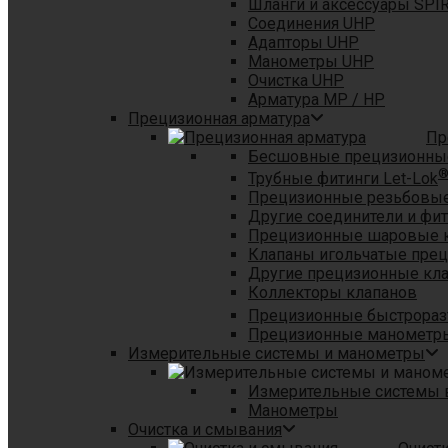
Шланги и аксессуары SPI
Соединения UHP
Адапторы UHP
Манометры UHP
Очистка UHP
Арматура MP / HP
Прецизионная арматура
Пр
Бесшовные прецизионны
Трубные фитинги Let-Lok
Прецизионные резьбовые
Другие соединители и фи
Прецизионные шаровые 
Клапаны игольчатые пре
Другие прецизионные кл
Коллекторы клапанов
Прецизионные быстрораз
Прецизионные манометры
Измерительные системы и манометры
Измерительные системы в
Манометры
Очистка и смывания