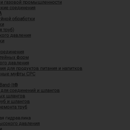
 и газовой промышленности
кие соединения
A
уйной обработки
ки
я труб)
кого давления
ки
соединения
итейных форм
ого давления
я для продуктов питания и напитков
мные муфты CPC
Band-It®
для соединений и шлангов
ых шлангов
уб и шлангов
ремонта труб
ая гидравлика
ысокого давления
и