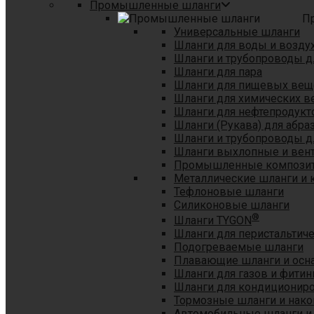
Промышленные шланги
П
Универсальные шланги
Шланги для воды и возду
Шланги и трубопроводы 
Шланги для пара
Шланги для пищевых вещ
Шланги для химических в
Шланги для нефтепродукт
Шланги (Рукава) для абр
Шланги и трубопроводы дл
Шланги выхлопные и вен
Промышленные композит
Металлические шланги и 
Тефлоновые шланги
Силиконовые шланги
®
Шланги TYGON
Шланги для перистальтиче
Подогреваемые шланги
Плавающие шланги и осн
Шланги для газов и фитин
Шланги для кондициониро
Тормозные шланги и нако
Автомобильные шланги и