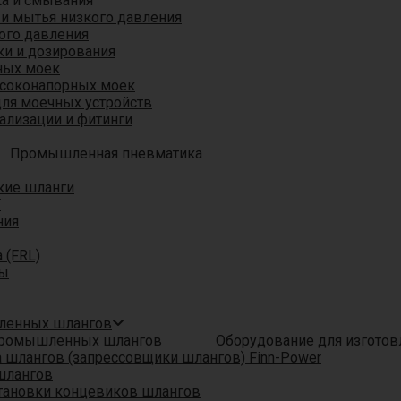
ка и смывания
 и мытья низкого давления
ого давления
ки и дозирования
ных моек
ысоконапорных моек
для моечных устройств
ализации и фитинги
Промышленная пневматика
кие шланги
T
ния
 (FRL)
ры
шленных шлангов
Оборудование для изгото
шлангов (запрессовщики шлангов) Finn-Power
шлангов
тановки концевиков шлангов