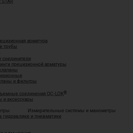
R STAR
ецизионная арматура
е трубы
®
 соединители
тинги прецизионной арматуры
клапаны
цизионные
апаны и фильтры
®
ъемные соединения QC-LOK
 и аксессуары
Измерительные системы и манометры
 гидравлике и пневматике