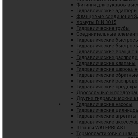
Фитинги для рукавов выс
Гидравлические адаптеры
Фланцевые соединения S
Хомуты DIN 3015
Гидравлические трубы
Соединительные элементы
Гидравлические быстрос
Гидравлические быстрос
Гидравлические вращающ
Гидравлические распреде
Гидравлические клапаны
Гидравлические шаровые
Гидравлические обратные
Гидравлический распреде
Гидравлические предохр
Дроссельные и предохра
Другие гидравлические к
Гидравлические насосы
Гидравлические цилиндр
Гидравлические агрегаты
Гидравлические аксессуа
Шланги WATERBLAST
Термопластиковые шланг