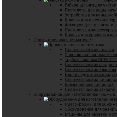
Очист
Гибкие шланги для чистки
Пистолеты для воды низк
Устройства для пены, мой
Шланги для высоконапор
Арматура для шлангов в
Пистолеты и аксессуары 
Шланги для прочистки кан
Промышленная пневматика
Пневматические шланги
Спиральные пневматичес
Tрубная система SPEEDFI
Пневматические соедине
Пневматические клапаны
Блоки подготовки воздуха
Пневматические цилинд
Вращающиеся цилиндры
Пневматические захваты
Оборудование для изготовления промы
Пресс-формы для обжима 
Оборудование для резки 
Машины для нарезки и ус