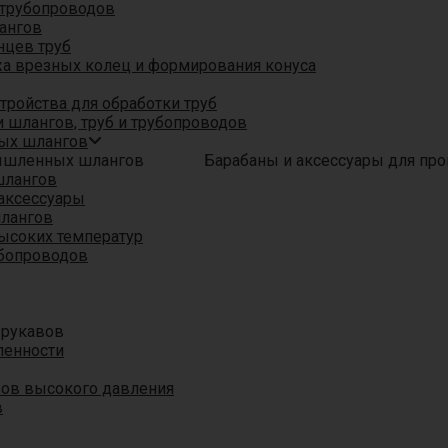
трубопроводов
ангов
нцев труб
а врезных колец и формирования конуса
ройства для обработки труб
 шлангов, труб и трубопроводов
ых шлангов
Барабаны и аксессуары для п
шлангов
аксессуары
шлангов
ысоких температур
убопроводов
 рукавов
ленности
вов высокого давления
в