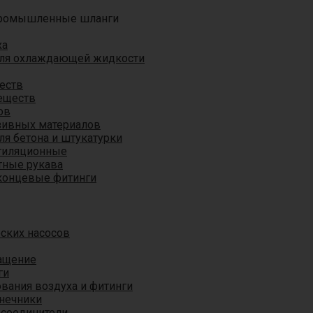
ромышленные шланги
ха
для охлаждающей жидкости
еств
еществ
ов
азивных материалов
я бетона и штукатурки
тиляционные
ные рукава
концевые фитинги
ских насосов
ащение
ги
вания воздуха и фитинги
нечники
 соединители