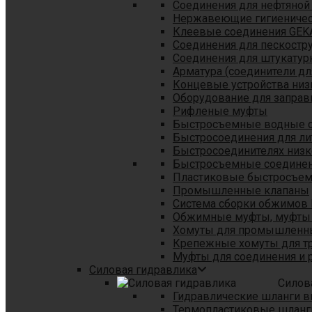
Соединения для нефтяной
Нержавеющие гигиеничес
Клеевые соединения GEK
Соединения для пескостр
Cоединения для штукатур
Арматура (соединители дл
Концевые устройства низ
Оборудование для заправ
Рифленые муфты
Быстросъемные водные 
Быстросоединения для л
Быстросоединителях низк
Быстросъемные соединени
Пластиковые быстросъе
Промышленные клапаны
Система сборки обжимов 
Обжимные муфты, муфты 
Хомуты для промышленн
Крепежные хомуты для тр
Муфты для соединения и 
Силовая гидравлика
Силов
Гидравлические шланги в
Термопластиковые шланг