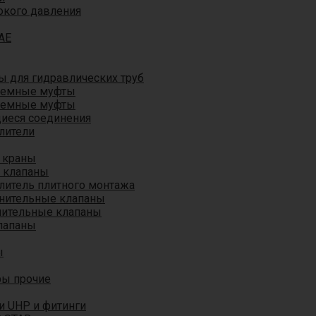
окого давления
AE
 для гидравлических труб
ъемные муфты
ъемные муфты
иеся соединения
лители
 краны
 клапаны
литель плитного монтажа
анительные клапаны
нительные клапаны
лапаны
ы
ры прочие
и UHP и фитинги