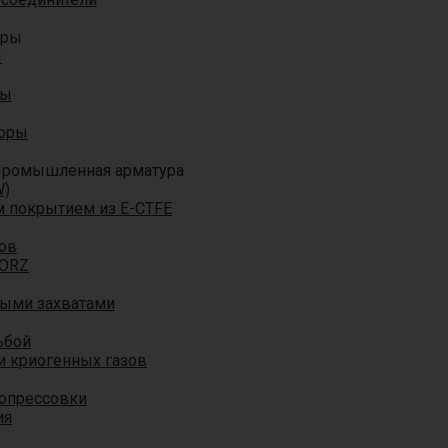
оры
ы
ры
торы
ромышленная арматура
W)
м покрытием из E-CTFE
ов
TORZ
ными захватами
ьбой
и криогенных газов
 опрессовки
ия