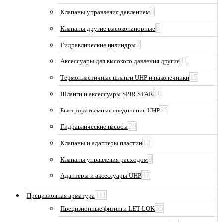
6
Клапаны управления давлением
6
Клапаны другие высоконапорные
2
Гидравлические цилиндры
11
Аксессуары для высокого давления другие
15
Термопластичные шланги UHP и наконечники
10
Шланги и аксессуары SPIR STAR
25
Быстроразъемные соединения UHP
20
Гидравлические насосы
12
Клапаны и адаптеры пластин
9
Клапаны управления расходом
37
Адаптеры и аксессуары UHP
111
Прецизионная арматура
55
Прецизионные фитинги LET-LOK