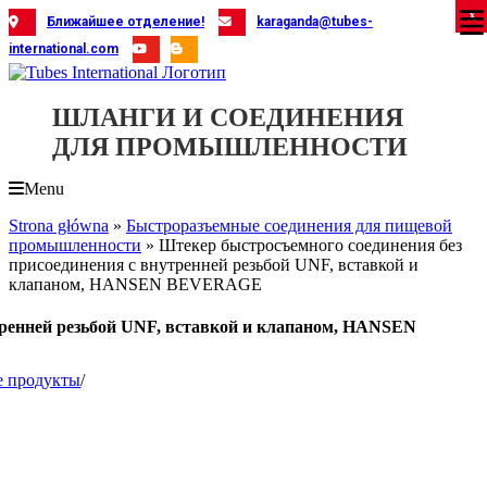
Skip
X
X
X
X
X
X
X
X
X
X
X
X
X
X
X
X
X
X
X
Ближайшее отделение!
karaganda@tubes-
to
international.com
content
ШЛАНГИ И СОЕДИНЕНИЯ
ДЛЯ ПРОМЫШЛЕННОСТИ
Menu
Strona główna
»
Быстроразъемные соединения для пищевой
промышленности
»
Штекер быстросъемного соединения без
присоединения с внутренней резьбой UNF, вставкой и
клапаном, HANSEN BEVERAGE
тренней резьбой UNF, вставкой и клапаном, HANSEN
е продукты
/