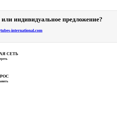
и или индивидуальное предложение?
ubes-international.com
АЯ СЕТЬ
треть
ПРОС
авить