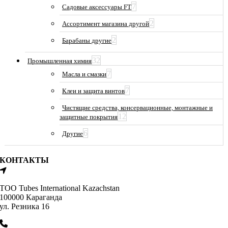
7
Садовые аксессуары FT
2
Ассортимент магазина другой
2
Барабаны другие
32
Промышленная химия
7
Масла и смазки
7
Клеи и защита винтов
Чистящие средства, консервационные, монтажные и
12
защитные покрытия
6
Другие
КОНТАКТЫ
ТОО Tubes International Kazachstan
100000 Караганда
ул. Резника 16