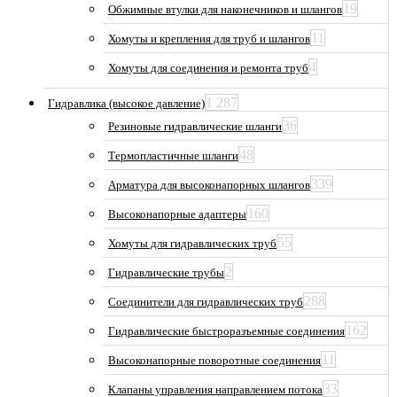
19
Обжимные втулки для наконечников и шлангов
11
Хомуты и крепления для труб и шлангов
4
Хомуты для соединения и ремонта труб
1 287
Гидравлика (высокое давление)
36
Резиновые гидравлические шланги
48
Термопластичные шланги
339
Арматура для высоконапорных шлангов
160
Высоконапорные адаптеры
55
Хомуты для гидравлических труб
2
Гидравлические трубы
288
Соединители для гидравлических труб
162
Гидравлические быстроразъемные соединения
11
Высоконапорные поворотные соединения
33
Клапаны управления направлением потока