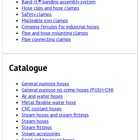
Band-It® banding assembly system
Hose clips and hose clamps
Safety clamps
Malleable iron clamps
Crimping ferrules for industrial hoses
Pipe and hose mounting clamps
Pipe connecting clamps
Catalogue
General purpose hoses
General purpose no-crimp hoses (PUSH-ON)
Air and water hoses
Metal flexible water hose
CNC coolant hoses
Steam hoses and steam fittings
Steam hoses
Steam fittings
Steam accessories
Food and beverage hoses