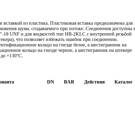
 вставкой из пластика. Пластиковая вставка предназначена для
снижения шума, создаваемого при потоке. Соединения доступны 
16″-18 UNF и для жидкостей тип HB-2KLC с внутренней резьбой
екера), что позволяет избежать ошибок при соединении.
ентификационное кольцо на гнезде белое, а шестигранник на
ационное кольцо на гнезде черное, а шестигранник на штекере
 до +130°C.
рианта
DN
BAR
Действия
Каталог