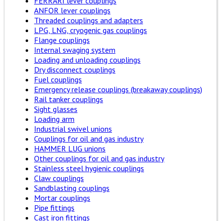
FERRARI lever couplings
ANFOR lever couplings
Threaded couplings and adapters
LPG, LNG, cryogenic gas couplings
Flange couplings
Internal swaging system
Loading and unloading couplings
Dry disconnect couplings
Fuel couplings
Emergency release couplings (breakaway couplings)
Rail tanker couplings
Sight glasses
Loading arm
Industrial swivel unions
Couplings for oil and gas industry
HAMMER LUG unions
Other couplings for oil and gas industry
Stainless steel hygienic couplings
Claw couplings
Sandblasting couplings
Mortar couplings
Pipe fittings
Cast iron fittings