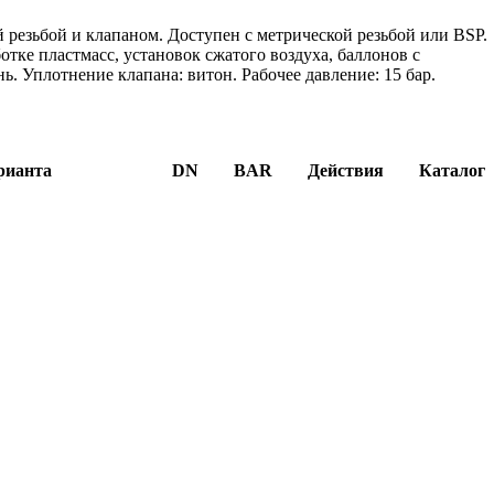
резьбой и клапаном. Доступен с метрической резьбой или BSP.
тке пластмасс, установок сжатого воздуха, баллонов с
ь. Уплотнение клапана: витон. Рабочее давление: 15 бар.
рианта
DN
BAR
Действия
Каталог