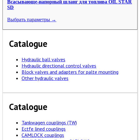
Всасывающе-напорный шланг для топлива OIL STAR
SD
Выбрать параметры →
Catalogue
Hydraulic ball valves
Hydraulic directional control valves
Block valves and adapters for palte mounting
Other hydraulic valves
Catalogue
Tankwagen couplings (TW)
Ectfe lined couplings
CAMLOCK couplings