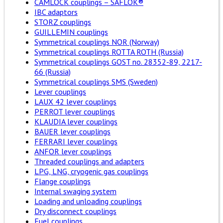
CAMLOCK couplings – SAFLOK®
IBC adaptors
STORZ couplings
GUILLEMIN couplings
Symmetrical couplings NOR (Norway)
Symmetrical couplings ROTTA ROTH (Russia)
Symmetrical couplings GOST no. 28352-89, 2217-
66 (Russia)
Symmetrical couplings SMS (Sweden)
Lever couplings
LAUX 42 lever couplings
PERROT lever couplings
KLAUDIA lever couplings
BAUER lever couplings
FERRARI lever couplings
ANFOR lever couplings
Threaded couplings and adapters
LPG, LNG, cryogenic gas couplings
Flange couplings
Internal swaging system
Loading and unloading couplings
Dry disconnect couplings
Fuel couplings