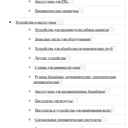
22
Аксессуары для FRL
38
Пневматические цилиндры
262
Устройства и аксессуары
45
Устройства для производства гибких шлангов
1
Запасные части для оборудования
7
Устройства для обработки гидравлических труб
10
Другие устройства
18
Станки для навивки пружин
Ручные барабаны, гидравлические, электрические,
2
пневматические
12
Аксессуары для промышленных барабанов
61
Пистолеты для воздуха
6
Пистолеты и устройства для накачивания колес
14
Специальные пневматические пистолеты