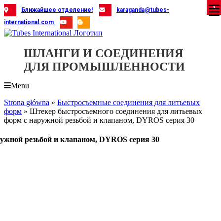
Skip
X
X
X
X
X
X
X
X
X
X
X
X
X
X
X
X
X
X
X
Ближайшее отделение!
karaganda@tubes-
to
international.com
content
ШЛАНГИ И СОЕДИНЕНИЯ
ДЛЯ ПРОМЫШЛЕННОСТИ
Menu
Strona główna
»
Быстросъемные соединения для литьевых
форм
»
Штекер быстросъемного соединения для литьевых
форм с наружной резьбой и клапаном, DYROS серия 30
ужной резьбой и клапаном, DYROS серия 30