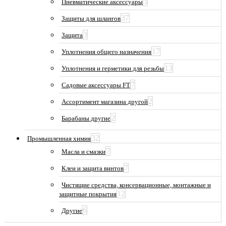
5
Пневматические аксессуары
37
Защиты для шлангов
3
Защита
17
Уплотнения общего назначения
13
Уплотнения и герметики для резьбы
7
Садовые аксессуары FT
2
Ассортимент магазина другой
2
Барабаны другие
32
Промышленная химия
7
Масла и смазки
7
Клеи и защита винтов
Чистящие средства, консервационные, монтажные и
12
защитные покрытия
6
Другие