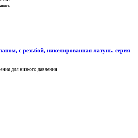
авить
аном, с резьбой, никелированная латунь, серия
ения для низкого давления