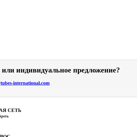
и или индивидуальное предложение?
ubes-international.com
АЯ СЕТЬ
треть
ПРОС