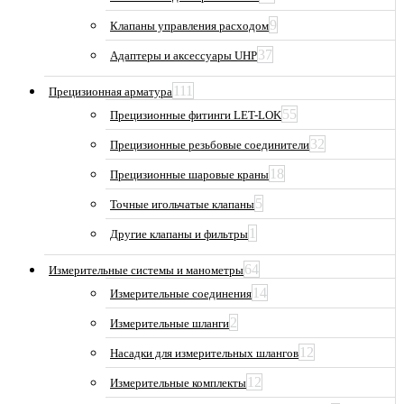
9
Клапаны управления расходом
37
Адаптеры и аксессуары UHP
111
Прецизионная арматура
55
Прецизионные фитинги LET-LOK
32
Прецизионные резьбовые соединители
18
Прецизионные шаровые краны
5
Точные игольчатые клапаны
1
Другие клапаны и фильтры
64
Измерительные системы и манометры
14
Измерительные соединения
2
Измерительные шланги
12
Насадки для измерительных шлангов
12
Измерительные комплекты