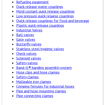
Refueling equipment
Quick release water couplings
Mold coolant quick release couplings
Low pressure quick relaese couplings
Quick release couplings for food and beverage
Plastic quick release couplings
Industrial Valves
Ball valves
Gate valves
Butterfly valves
Stainless steel hygienic valves
Check valves
Solenoid valves
Safety valves
Band-It® banding assembly system
Hose clips and hose clamps
Safety clamps
Malleable iron clamps
Crimping ferrules for industrial hoses
Pipe and hose mounting clamps
Pipe connecting clamps