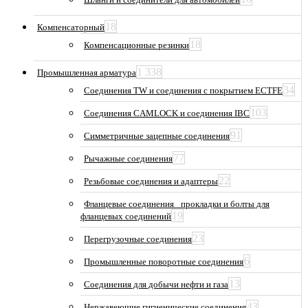
18
Компенсаторный
18
Компенсационные резинки
1 338
Промышленная арматура
34
Соединения TW и соединения с покрытием ECTFE
103
Соединения CAMLOCK и соединения IBC
91
Симметричные зацепные соединения
77
Рычажные соединения
22
Резьбовые соединения и адаптеры
Фланцевые соединения_ прокладки и болты для
19
фланцевых соединений
23
Перегрузочные соединения
6
Промышленные поворотные соединения
13
Соединения для добычи нефти и газа
43
Нержавеющие гигиенические соединения