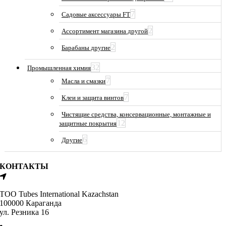
7
Садовые аксессуары FT
2
Ассортимент магазина другой
2
Барабаны другие
32
Промышленная химия
7
Масла и смазки
7
Клеи и защита винтов
Чистящие средства, консервационные, монтажные и
12
защитные покрытия
6
Другие
КОНТАКТЫ
ТОО Tubes International Kazachstan
100000 Караганда
ул. Резника 16