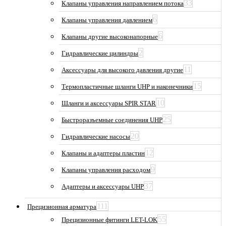
33
Клапаны управления направлением потока
6
Клапаны управления давлением
6
Клапаны другие высоконапорные
2
Гидравлические цилиндры
11
Аксессуары для высокого давления другие
15
Термопластичные шланги UHP и наконечники
10
Шланги и аксессуары SPIR STAR
25
Быстроразъемные соединения UHP
20
Гидравлические насосы
12
Клапаны и адаптеры пластин
9
Клапаны управления расходом
37
Адаптеры и аксессуары UHP
111
Прецизионная арматура
55
Прецизионные фитинги LET-LOK