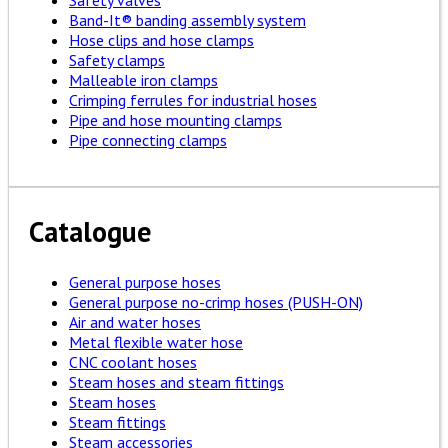
Safety valves
Band-It® banding assembly system
Hose clips and hose clamps
Safety clamps
Malleable iron clamps
Crimping ferrules for industrial hoses
Pipe and hose mounting clamps
Pipe connecting clamps
Catalogue
General purpose hoses
General purpose no-crimp hoses (PUSH-ON)
Air and water hoses
Metal flexible water hose
CNC coolant hoses
Steam hoses and steam fittings
Steam hoses
Steam fittings
Steam accessories