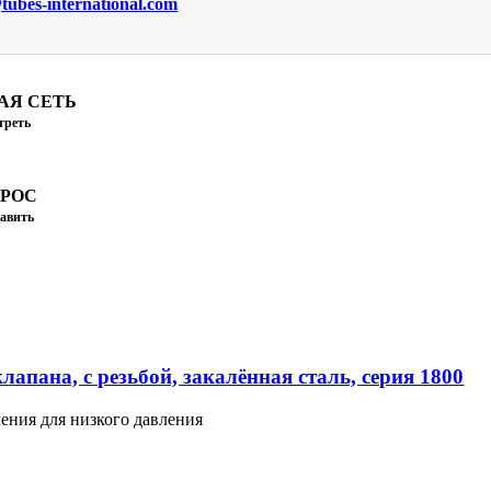
ubes-international.com
АЯ СЕТЬ
треть
ПРОС
авить
апана, с резьбой, закалённая сталь, серия 1800
ения для низкого давления