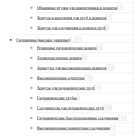
19
Обжимные втулки для наконечников и шлангов
11
Хомуты и крепления для труб и шлангов
4
Хомуты для соединения и ремонта труб
1 287
Гидравлика (высокое давление)
36
Резиновые гидравлические шланги
48
Термопластичные шланги
339
Арматура для высоконапорных шлангов
160
Высоконапорные адаптеры
55
Хомуты для гидравлических труб
2
Гидравлические трубы
288
Соединители для гидравлических труб
162
Гидравлические быстроразъемные соединения
11
Высоконапорные поворотные соединения