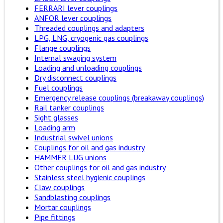
FERRARI lever couplings
ANFOR lever couplings
Threaded couplings and adapters
LPG, LNG, cryogenic gas couplings
Flange couplings
Internal swaging system
Loading and unloading couplings
Dry disconnect couplings
Fuel couplings
Emergency release couplings (breakaway couplings)
Rail tanker couplings
Sight glasses
Loading arm
Industrial swivel unions
Couplings for oil and gas industry
HAMMER LUG unions
Other couplings for oil and gas industry
Stainless steel hygienic couplings
Claw couplings
Sandblasting couplings
Mortar couplings
Pipe fittings