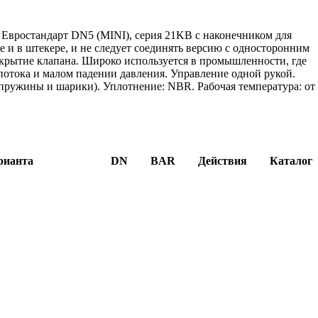
 Евростандарт DN5 (MINI), серия 21KB с наконечником для
е и в штекере, и не следует соединять версию с односторонним
ткрытие клапана. Широко используется в промышленности, где
отока и малом падении давления. Управление одной рукой.
 (пружины и шарики). Уплотнение: NBR. Рабочая температура: от
рианта
DN
BAR
Действия
Каталог