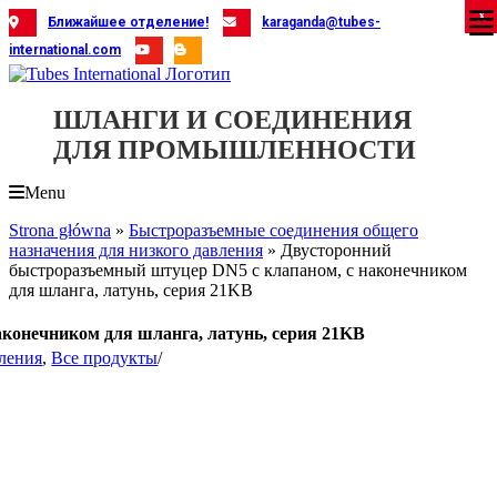
Skip
X
X
X
X
X
X
X
X
X
X
X
X
X
X
X
X
X
X
X
Ближайшее отделение!
karaganda@tubes-
to
international.com
content
ШЛАНГИ И СОЕДИНЕНИЯ
ДЛЯ ПРОМЫШЛЕННОСТИ
Menu
Strona główna
»
Быстроразъемные соединения общего
назначения для низкого давления
»
Двусторонний
быстроразъемный штуцер DN5 с клапаном, с наконечником
для шланга, латунь, серия 21KB
конечником для шланга, латунь, серия 21KB
вления
,
Все продукты
/