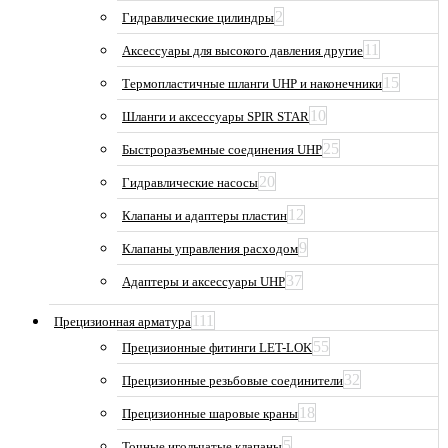
2
Гидравлические цилиндры
11
Аксессуары для высокого давления другие
15
Термопластичные шланги UHP и наконечники
10
Шланги и аксессуары SPIR STAR
25
Быстроразъемные соединения UHP
20
Гидравлические насосы
12
Клапаны и адаптеры пластин
9
Клапаны управления расходом
37
Адаптеры и аксессуары UHP
111
Прецизионная арматура
55
Прецизионные фитинги LET-LOK
32
Прецизионные резьбовые соединители
18
Прецизионные шаровые краны
5
Точные игольчатые клапаны