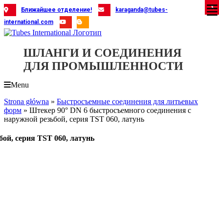
Skip
X
X
X
X
X
X
X
X
X
X
X
X
X
X
X
X
X
X
X
Ближайшее отделение!
karaganda@tubes-
to
international.com
content
ШЛАНГИ И СОЕДИНЕНИЯ
ДЛЯ ПРОМЫШЛЕННОСТИ
Menu
Strona główna
»
Быстросъемные соединения для литьевых
форм
»
Штекер 90° DN 6 быстросъемного соединения с
наружной резьбой, серия TST 060, латунь
ой, серия TST 060, латунь