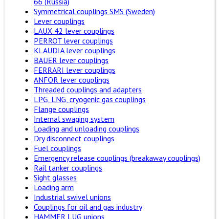
66 (Russia)
Symmetrical couplings SMS (Sweden)
Lever couplings
LAUX 42 lever couplings
PERROT lever couplings
KLAUDIA lever couplings
BAUER lever couplings
FERRARI lever couplings
ANFOR lever couplings
Threaded couplings and adapters
LPG, LNG, cryogenic gas couplings
Flange couplings
Internal swaging system
Loading and unloading couplings
Dry disconnect couplings
Fuel couplings
Emergency release couplings (breakaway couplings)
Rail tanker couplings
Sight glasses
Loading arm
Industrial swivel unions
Couplings for oil and gas industry
HAMMER LUG unions