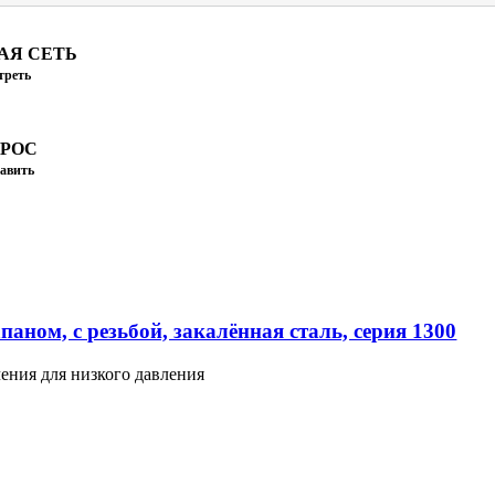
АЯ СЕТЬ
треть
ПРОС
авить
аном, с резьбой, закалённая сталь, серия 1300
ения для низкого давления