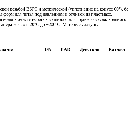
ой резьбой BSPT и метрической (уплотнение на конусе 60°), бе
 форм для литья под давлением и отливок из пластмасс,
я воды в очистительных машинах, для горячего масла, водяного
емпература: от -20°C до +200°C. Материал: латунь.
рианта
DN
BAR
Действия
Каталог