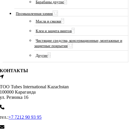
2
Барабаны другие
32
Промышленная химия
7
Масла и смазки
7
Клеи и защита винтов
Чистящие средства, консервационные, монтажные и
12
защитные покрытия
6
Другие
КОНТАКТЫ
ТОО Tubes International Kazachstan
100000 Караганда
ул. Резника 16
тел.:
+7 7212 90 93 95