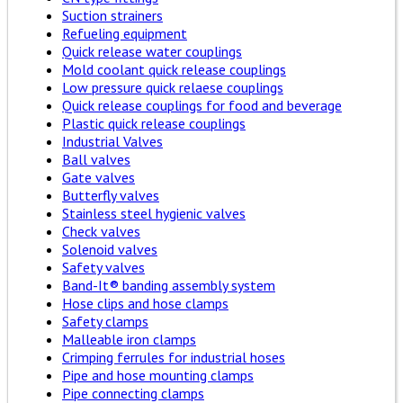
Suction strainers
Refueling equipment
Quick release water couplings
Mold coolant quick release couplings
Low pressure quick relaese couplings
Quick release couplings for food and beverage
Plastic quick release couplings
Industrial Valves
Ball valves
Gate valves
Butterfly valves
Stainless steel hygienic valves
Check valves
Solenoid valves
Safety valves
Band-It® banding assembly system
Hose clips and hose clamps
Safety clamps
Malleable iron clamps
Crimping ferrules for industrial hoses
Pipe and hose mounting clamps
Pipe connecting clamps