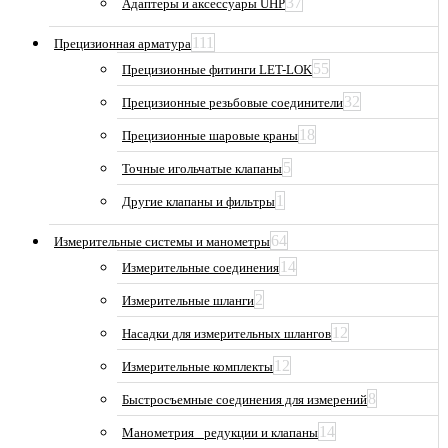
37
Адаптеры и аксессуары UHP
111
Прецизионная арматура
55
Прецизионные фитинги LET-LOK
32
Прецизионные резьбовые соединители
18
Прецизионные шаровые краны
5
Точные игольчатые клапаны
1
Другие клапаны и фильтры
64
Измерительные системы и манометры
14
Измерительные соединения
2
Измерительные шланги
12
Насадки для измерительных шлангов
12
Измерительные комплекты
8
Быстросъемные соединения для измерений
14
Манометрия_ редукции и клапаны