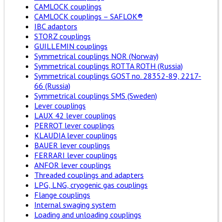
CAMLOCK couplings
CAMLOCK couplings – SAFLOK®
IBC adaptors
STORZ couplings
GUILLEMIN couplings
Symmetrical couplings NOR (Norway)
Symmetrical couplings ROTTA ROTH (Russia)
Symmetrical couplings GOST no. 28352-89, 2217-
66 (Russia)
Symmetrical couplings SMS (Sweden)
Lever couplings
LAUX 42 lever couplings
PERROT lever couplings
KLAUDIA lever couplings
BAUER lever couplings
FERRARI lever couplings
ANFOR lever couplings
Threaded couplings and adapters
LPG, LNG, cryogenic gas couplings
Flange couplings
Internal swaging system
Loading and unloading couplings