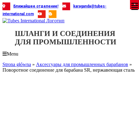
Skip
X
X
X
X
X
X
X
X
X
X
X
X
X
X
X
X
X
X
X
Ближайшее отделение!
karaganda@tubes-
to
international.com
content
ШЛАНГИ И СОЕДИНЕНИЯ
ДЛЯ ПРОМЫШЛЕННОСТИ
Menu
Strona główna
»
Аксессуары для промышленных барабанов
»
Поворотное соединение для барабана SR, нержавеющая сталь