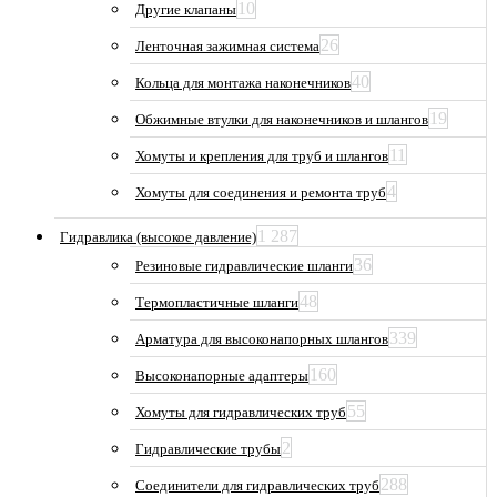
10
Другие клапаны
26
Ленточная зажимная система
40
Кольца для монтажа наконечников
19
Обжимные втулки для наконечников и шлангов
11
Хомуты и крепления для труб и шлангов
4
Хомуты для соединения и ремонта труб
1 287
Гидравлика (высокое давление)
36
Резиновые гидравлические шланги
48
Термопластичные шланги
339
Арматура для высоконапорных шлангов
160
Высоконапорные адаптеры
55
Хомуты для гидравлических труб
2
Гидравлические трубы
288
Соединители для гидравлических труб