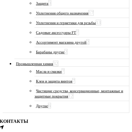
3
Защита
17
Уплотнения общего назначения
13
Уплотнения и герметики для резьбы
7
Садовые аксессуары FT
2
Ассортимент магазина другой
2
Барабаны другие
32
Промышленная химия
7
Масла и смазки
7
Клеи и защита винтов
Чистящие средства, консервационные, монтажные и
12
защитные покрытия
6
Другие
КОНТАКТЫ