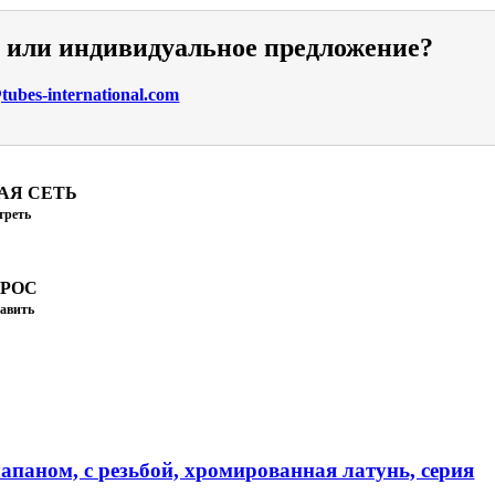
и или индивидуальное предложение?
ubes-international.com
АЯ СЕТЬ
треть
ПРОС
авить
апаном, с резьбой, хромированная латунь, серия