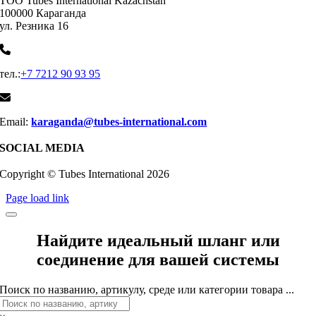
ТОО Tubes International Kazachstan
100000 Караганда
ул. Резника 16
тел.:
+7 7212 90 93 95
Email:
karaganda@tubes-international.com
SOCIAL MEDIA
Copyright © Tubes International
2026
Page load link
Найдите идеальный шланг или
соединение для вашей системы
Поиск по названию, артикулу, среде или категории товара ...