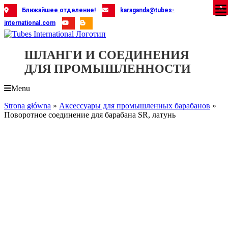
Skip
X
X
X
X
X
X
X
X
X
X
X
X
X
X
X
X
X
X
X
Ближайшее отделение!
karaganda@tubes-
to
international.com
content
ШЛАНГИ И СОЕДИНЕНИЯ
ДЛЯ ПРОМЫШЛЕННОСТИ
Menu
Strona główna
»
Аксессуары для промышленных барабанов
»
Поворотное соединение для барабана SR, латунь