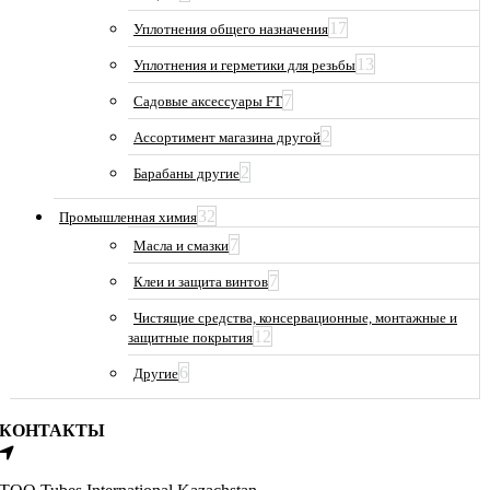
17
Уплотнения общего назначения
13
Уплотнения и герметики для резьбы
7
Садовые аксессуары FT
2
Ассортимент магазина другой
2
Барабаны другие
32
Промышленная химия
7
Масла и смазки
7
Клеи и защита винтов
Чистящие средства, консервационные, монтажные и
12
защитные покрытия
6
Другие
КОНТАКТЫ