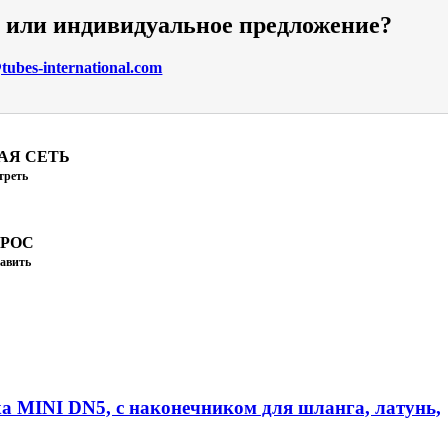
и или индивидуальное предложение?
ubes-international.com
АЯ СЕТЬ
треть
ПРОС
авить
а MINI DN5, с наконечником для шланга, латунь,