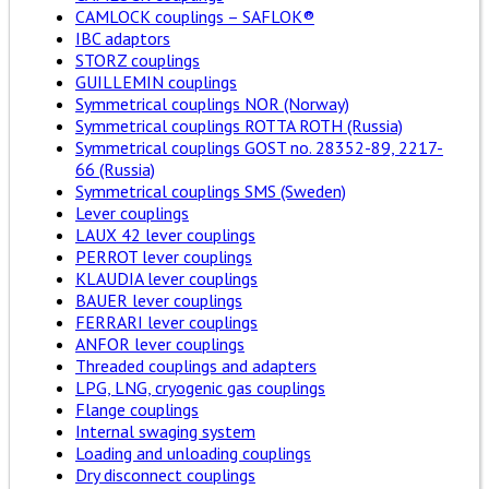
CAMLOCK couplings – SAFLOK®
IBC adaptors
STORZ couplings
GUILLEMIN couplings
Symmetrical couplings NOR (Norway)
Symmetrical couplings ROTTA ROTH (Russia)
Symmetrical couplings GOST no. 28352-89, 2217-
66 (Russia)
Symmetrical couplings SMS (Sweden)
Lever couplings
LAUX 42 lever couplings
PERROT lever couplings
KLAUDIA lever couplings
BAUER lever couplings
FERRARI lever couplings
ANFOR lever couplings
Threaded couplings and adapters
LPG, LNG, cryogenic gas couplings
Flange couplings
Internal swaging system
Loading and unloading couplings
Dry disconnect couplings