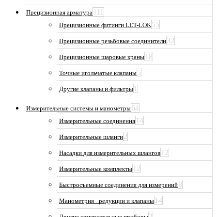
111
Прецизионная арматура
55
Прецизионные фитинги LET-LOK
32
Прецизионные резьбовые соединители
18
Прецизионные шаровые краны
5
Точные игольчатые клапаны
1
Другие клапаны и фильтры
64
Измерительные системы и манометры
14
Измерительные соединения
2
Измерительные шланги
12
Насадки для измерительных шлангов
12
Измерительные комплекты
8
Быстросъемные соединения для измерений
14
Манометрия_ редукции и клапаны
2
Другие измерительные приборы