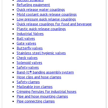
Refueling equipment
Quick release water couplings
Mold coolant quick release couplings
Low pressure quick relaese couplings
Quick release couplings for food and beverage
Plastic quick release couplings
Industrial Valves
Ball valves
Gate valves
Butterfly valves
Stainless steel hygienic valves
Check valves
Solenoid valves
Safety valves
Band-It® banding assembly system
Hose clips and hose clamps
Safety clamps
Malleable iron clamps
Crimping ferrules for industrial hoses
Pipe and hose mounting clamps
Pipe connecting clamps