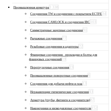
1 338
Промышленная арматура
34
Соединения TW и соединения с покрытием ECTFE
103
Соединения CAMLOCK и соединения IBC
91
Симметричные зацепные соединения
77
Рычажные соединения
22
Резьбовые соединения и адаптеры
Фланцевые соединения_ прокладки и болты для
19
фланцевых соединений
23
Перегрузочные соединения
6
Промышленные поворотные соединения
13
Соединения для добычи нефти и газа
43
Нержавеющие гигиенические соединения
87
Арматура (трубы, фитинги и соединители)
152
Наконечники и низкодавленые соединители