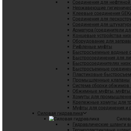
Соединения для нефтяной
Нержавеющие гигиеничес
Клеевые соединения GEK
Соединения для пескостр
Cоединения для штукатур
Арматура (соединители дл
Концевые устройства низ
Оборудование для заправ
Рифленые муфты
Быстросъемные водные 
Быстросоединения для л
Быстросоединителях низк
Быстросъемные соединени
Пластиковые быстросъе
Промышленные клапаны
Система сборки обжимов 
Обжимные муфты, муфты 
Хомуты для промышленн
Крепежные хомуты для тр
Муфты для соединения и 
Силовая гидравлика
Силов
Гидравлические шланги в
Термопластиковые шланг