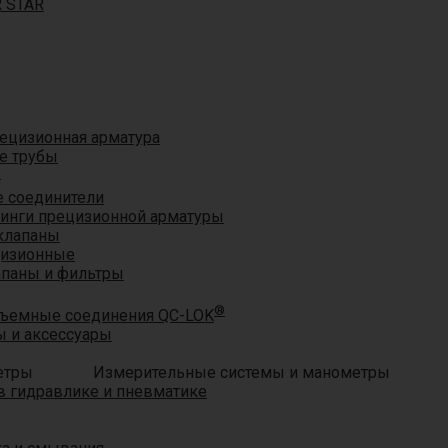
R STAR
ецизионная арматура
е трубы
®
 соединители
тинги прецизионной арматуры
клапаны
цизионные
апаны и фильтры
®
ъемные соединения QC-LOK
 и аксессуары
Измерительные системы и манометры
 гидравлике и пневматике