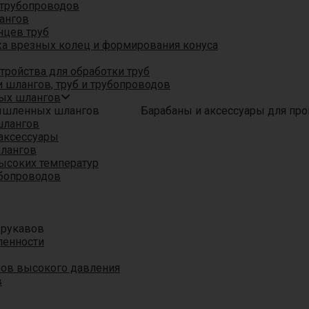
трубопроводов
ангов
нцев труб
а врезных колец и формирования конуса
ройства для обработки труб
 шлангов, труб и трубопроводов
ых шлангов
Барабаны и аксессуары для п
шлангов
аксессуары
шлангов
ысоких температур
убопроводов
 рукавов
ленности
вов высокого давления
в