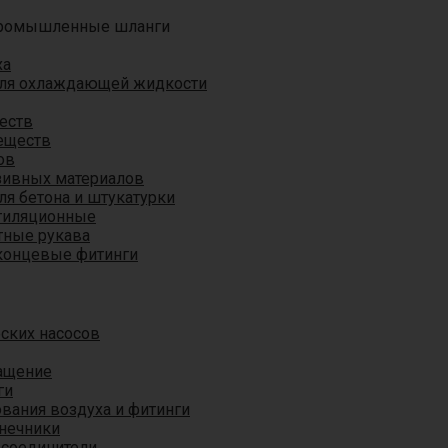
ромышленные шланги
ха
для охлаждающей жидкости
еств
еществ
ов
азивных материалов
я бетона и штукатурки
тиляционные
ные рукава
концевые фитинги
ских насосов
ащение
ги
вания воздуха и фитинги
нечники
 соединители