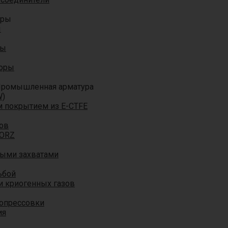
оры
ы
ры
торы
ромышленная арматура
W)
м покрытием из E-CTFE
ов
TORZ
ными захватами
ьбой
и криогенных газов
 опрессовки
ия