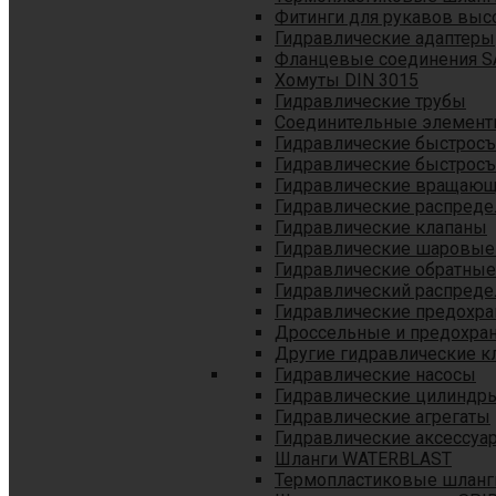
Фитинги для рукавов выс
Гидравлические адаптеры
Фланцевые соединения S
Хомуты DIN 3015
Гидравлические трубы
Соединительные элементы
Гидравлические быстрос
Гидравлические быстрос
Гидравлические вращающ
Гидравлические распреде
Гидравлические клапаны
Гидравлические шаровые
Гидравлические обратные
Гидравлический распреде
Гидравлические предохр
Дроссельные и предохра
Другие гидравлические к
Гидравлические насосы
Гидравлические цилиндр
Гидравлические агрегаты
Гидравлические аксессуа
Шланги WATERBLAST
Термопластиковые шланг