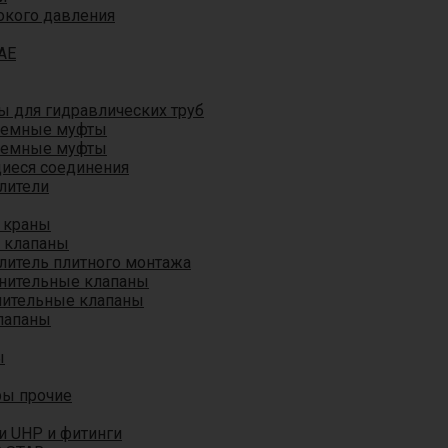
окого давления
AE
 для гидравлических труб
ъемные муфты
ъемные муфты
иеся соединения
лители
 краны
 клапаны
литель плитного монтажа
анительные клапаны
нительные клапаны
лапаны
ы
ры прочие
и UHP и фитинги