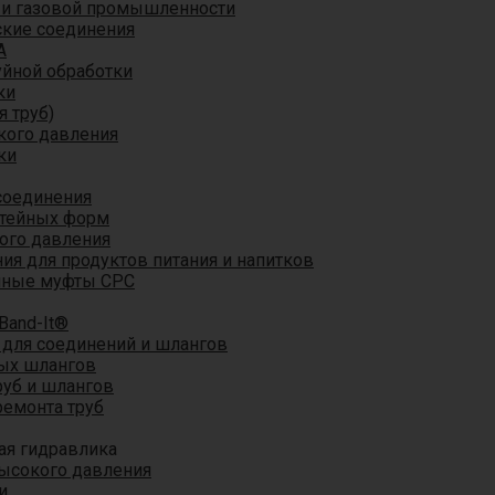
 и газовой промышленности
кие соединения
A
уйной обработки
ки
я труб)
кого давления
ки
соединения
итейных форм
ого давления
я для продуктов питания и напитков
мные муфты CPC
Band-It®
для соединений и шлангов
ых шлангов
уб и шлангов
ремонта труб
ая гидравлика
ысокого давления
и