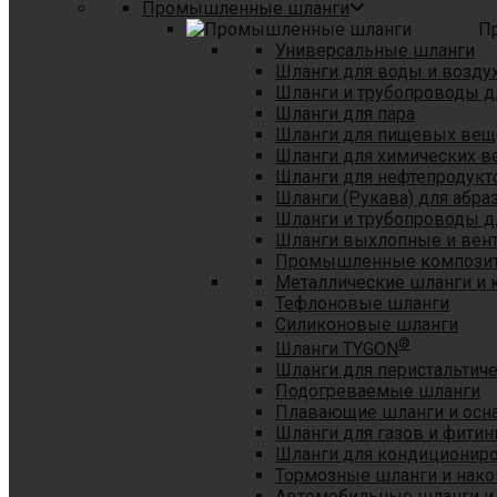
Промышленные шланги
П
Универсальные шланги
Шланги для воды и возду
Шланги и трубопроводы 
Шланги для пара
Шланги для пищевых вещ
Шланги для химических в
Шланги для нефтепродукт
Шланги (Рукава) для абр
Шланги и трубопроводы дл
Шланги выхлопные и вен
Промышленные композит
Металлические шланги и 
Тефлоновые шланги
Силиконовые шланги
®
Шланги TYGON
Шланги для перистальтиче
Подогреваемые шланги
Плавающие шланги и осн
Шланги для газов и фитин
Шланги для кондициониро
Тормозные шланги и нако
Автомобильные шланги и