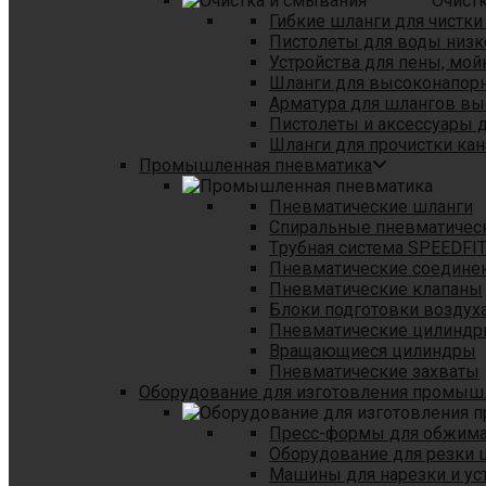
Очист
Гибкие шланги для чистки
Пистолеты для воды низк
Устройства для пены, мой
Шланги для высоконапор
Арматура для шлангов в
Пистолеты и аксессуары 
Шланги для прочистки кан
Промышленная пневматика
Пневматические шланги
Спиральные пневматичес
Tрубная система SPEEDFI
Пневматические соедине
Пневматические клапаны
Блоки подготовки воздуха
Пневматические цилинд
Вращающиеся цилиндры
Пневматические захваты
Оборудование для изготовления промы
Пресс-формы для обжима 
Оборудование для резки 
Машины для нарезки и ус