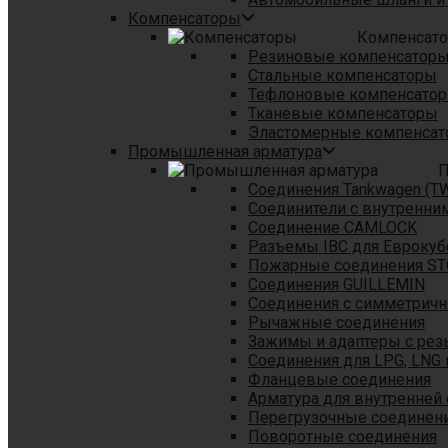
Компенсаторы
Компенсат
Резиновые компенсатор
Стальные компенсаторы
Тефлоновые компенсато
Тканевые компенсаторы
Эластомерные компенса
Промышленная арматура
П
Соединения Tankwagen (T
Соединители с внутренни
Соединение CAMLOCK
Разъемы IBC для Еврокуб
Пожарные соединения S
Соединения GUILLEMIN
Соединения с симметрич
Рычажные соединения
Зажимы и адаптеры с рез
Соединения для LPG, LNG 
Фланцевые соединения
Арматура для внутренней
Перегрузочные соединен
Поворотные соединения