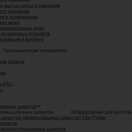
ка и смывания
 и мытья низкого давления
ого давления
ки и дозирования
ных моек
ысоконапорных моек
для моечных устройств
ализации и фитинги
Промышленная пневматика
кие шланги
T
ния
 (FRL)
ры
шленных шлангов
Оборудование для изгото
шлангов (запрессовщики шлангов) Finn-Power
шлангов
тановки концевиков шлангов