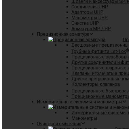
Шланги и аксессуары SPI
Соединения UHP
Адапторы UHP
Манометры UHP
Очистка UHP
Арматура MP / HP
Прецизионная арматура
Пр
Бесшовные прецизионны
Трубные фитинги Let-Lok
Прецизионные резьбовые
Другие соединители и фи
Прецизионные шаровые 
Клапаны игольчатые пре
Другие прецизионные кл
Коллекторы клапанов
Прецизионные быстрораз
Прецизионные манометры
Измерительные системы и манометры
Измерительные системы в
Манометры
Очистка и смывания