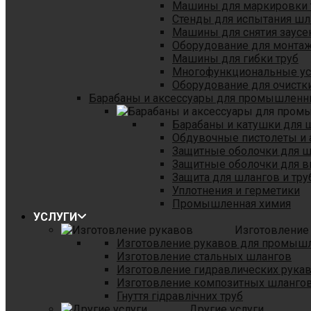
Машины для маркировки 
Стенды для испытания шл
Машины для снятия заусе
Оборудование для монтаж
Машины для гибки труб
Многофункциональные уст
Оборудование для очистки
Барабаны и аксессуары для промышленн
Барабаны и катушки для 
Обдувочные пистолеты и 
Защитные оболочки для 
Защитные оболочки для в
Защита для шлангов и тр
Уплотнения и герметики
Промышленная химия
УСЛУГИ
Изготовление
Изготовление рукавов для промыш
Изготовление стальных шлангов
Изготовление гидравлических рука
Изготовление композитных шланго
Гнуття гідравлічних труб
Другие услуги