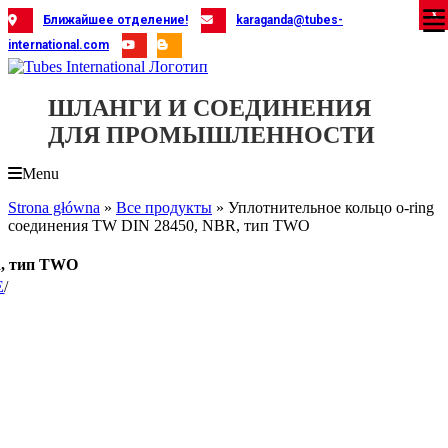
Skip
X
X
X
X
X
X
X
X
X
X
X
X
X
X
X
X
X
X
X
Ближайшее отделение!
karaganda@tubes-
to
international.com
content
ШЛАНГИ И СОЕДИНЕНИЯ
ДЛЯ ПРОМЫШЛЕННОСТИ
Menu
Strona główna
»
Все продукты
»
Уплотнительное кольцо o-ring
соединения TW DIN 28450, NBR, тип TWO
R, тип TWO
E
/