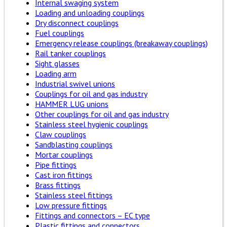
Internal swaging system
Loading and unloading couplings
Dry disconnect couplings
Fuel couplings
Emergency release couplings (breakaway couplings)
Rail tanker couplings
Sight glasses
Loading arm
Industrial swivel unions
Couplings for oil and gas industry
HAMMER LUG unions
Other couplings for oil and gas industry
Stainless steel hygienic couplings
Claw couplings
Sandblasting couplings
Mortar couplings
Pipe fittings
Cast iron fittings
Brass fittings
Stainless steel fittings
Low pressure fittings
Fittings and connectors – EC type
Plastic fittings and connectors