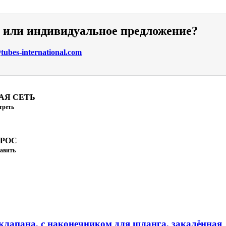
и или индивидуальное предложение?
ubes-international.com
АЯ СЕТЬ
треть
ПРОС
авить
клапана, с наконечником для шланга, закалённая