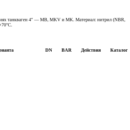
ниях танкваген 4″ — MB, MKV и MK. Материал: нитрил (NBR,
+70°C.
рианта
DN
BAR
Действия
Каталог