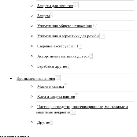
37
Защиты для шлангов
3
Защита
17
Уплотнения общего назначения
13
Уплотнения и герметики для резьбы
7
Садовые аксессуары FT
2
Ассортимент магазина другой
2
Барабаны другие
32
Промышленная химия
7
Масла и смазки
7
Клеи и защита винтов
Чистящие средства, консервационные, монтажные и
12
защитные покрытия
6
Другие