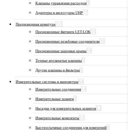
9
Клапаны управления расходом
37
Адаптеры и аксессуары UHP
111
Прецизионная арматура
55
Прецизионные фитинги LET-LOK
32
Прецизионные резьбовые соединители
18
Прецизионные шаровые краны
5
Точные игольчатые клапаны
1
Другие клапаны и фильтры
64
Измерительные системы и манометры
14
Измерительные соединения
2
Измерительные шланги
12
Насадки для измерительных шлангов
12
Измерительные комплекты
8
Быстросъемные соединения для измерений