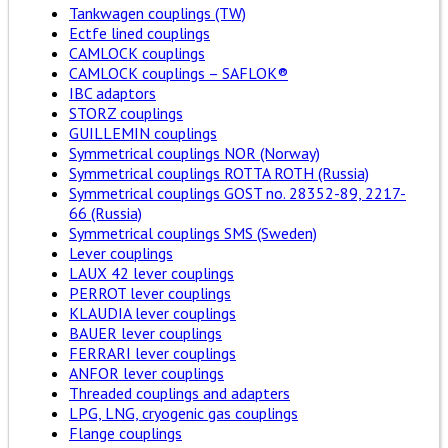
Tankwagen couplings (TW)
Ectfe lined couplings
CAMLOCK couplings
CAMLOCK couplings – SAFLOK®
IBC adaptors
STORZ couplings
GUILLEMIN couplings
Symmetrical couplings NOR (Norway)
Symmetrical couplings ROTTA ROTH (Russia)
Symmetrical couplings GOST no. 28352-89, 2217-
66 (Russia)
Symmetrical couplings SMS (Sweden)
Lever couplings
LAUX 42 lever couplings
PERROT lever couplings
KLAUDIA lever couplings
BAUER lever couplings
FERRARI lever couplings
ANFOR lever couplings
Threaded couplings and adapters
LPG, LNG, cryogenic gas couplings
Flange couplings