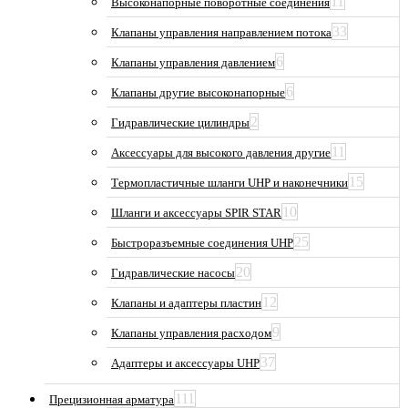
11
Высоконапорные поворотные соединения
33
Клапаны управления направлением потока
6
Клапаны управления давлением
6
Клапаны другие высоконапорные
2
Гидравлические цилиндры
11
Аксессуары для высокого давления другие
15
Термопластичные шланги UHP и наконечники
10
Шланги и аксессуары SPIR STAR
25
Быстроразъемные соединения UHP
20
Гидравлические насосы
12
Клапаны и адаптеры пластин
9
Клапаны управления расходом
37
Адаптеры и аксессуары UHP
111
Прецизионная арматура