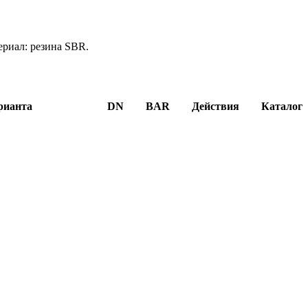
ериал: резина SBR.
рианта
DN
BAR
Действия
Каталог