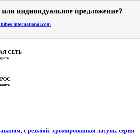
и или индивидуальное предложение?
ubes-international.com
АЯ СЕТЬ
треть
ПРОС
авить
апаном, с резьбой, хромированная латунь, серия