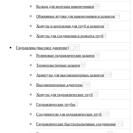
40
Кольца для монтажа наконечников
19
Обжимные втулки для наконечников и шлангов
11
Хомуты и крепления для труб и шлангов
4
Хомуты для соединения и ремонта труб
1 287
Гидравлика (высокое давление)
36
Резиновые гидравлические шланги
48
Термопластичные шланги
339
Арматура для высоконапорных шлангов
160
Высоконапорные адаптеры
55
Хомуты для гидравлических труб
2
Гидравлические трубы
288
Соединители для гидравлических труб
162
Гидравлические быстроразъемные соединения