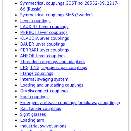
Symmetrical couplings GOST no. 28352-89, 2217-
66 (Russia)
Symmetrical couplings SMS (Sweden)
Lever couplings
LAUX 42 lever couplings
PERROT lever couplings
KLAUDIA lever couplings
BAUER lever couplings
FERRARI lever couplings
ANFOR lever couplings
Threaded couplings and adapters
LPG, LNG, cryogenic gas couplings
Flange couplings
Internal swaging system
Loading and unloading couplings
Dry disconnect couplings
Fuel couplings
Emergency release couplings (breakaway couplings)
Rail tanker couplings
Sight glasses
Loading arm
Industrial swivel unions