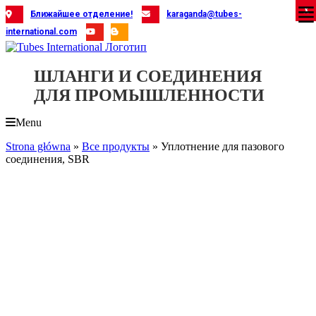
Skip
X
X
X
X
X
X
X
X
X
X
X
X
X
X
X
X
X
X
X
Ближайшее отделение!
karaganda@tubes-
to
international.com
content
ШЛАНГИ И СОЕДИНЕНИЯ
ДЛЯ ПРОМЫШЛЕННОСТИ
Menu
Strona główna
»
Все продукты
»
Уплотнение для пазового
соединения, SBR