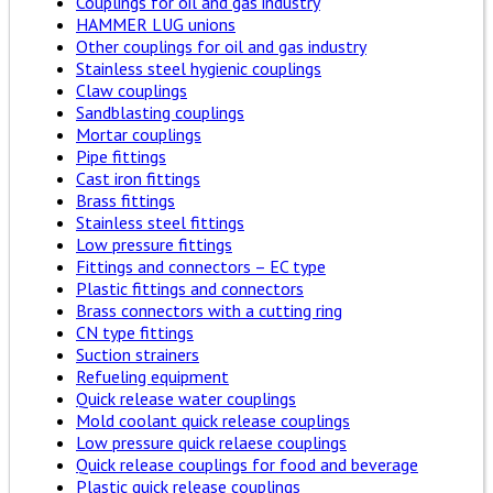
Couplings for oil and gas industry
HAMMER LUG unions
Other couplings for oil and gas industry
Stainless steel hygienic couplings
Claw couplings
Sandblasting couplings
Mortar couplings
Pipe fittings
Cast iron fittings
Brass fittings
Stainless steel fittings
Low pressure fittings
Fittings and connectors – EC type
Plastic fittings and connectors
Brass connectors with a cutting ring
CN type fittings
Suction strainers
Refueling equipment
Quick release water couplings
Mold coolant quick release couplings
Low pressure quick relaese couplings
Quick release couplings for food and beverage
Plastic quick release couplings