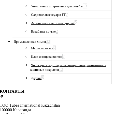
13
Уплотнения и герметики для резьбы
7
Садовые аксессуары FT
2
Ассортимент магазина другой
2
Барабаны другие
32
Промышленная химия
7
Масла и смазки
7
Клеи и защита винтов
Чистящие средства, консервационные, монтажные и
12
защитные покрытия
6
Другие
КОНТАКТЫ
ТОО Tubes International Kazachstan
100000 Караганда