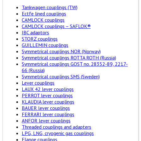
Tankwagen couplings (TW)
Ectfe lined couplings
CAMLOCK couplings
CAMLOCK couplings – SAFLOK®
IBC adaptors
STORZ couplings
GUILLEMIN couplings
Symmetrical couplings NOR (Norway)
Symmetrical couplings ROTTA ROTH (Russia)
Symmetrical couplings GOST no. 28352-89, 2217-
66 (Russia)
Symmetrical couplings SMS (Sweden)
Lever couplings
LAUX 42 lever couplings
PERROT lever couplings
KLAUDIA lever couplings
BAUER lever couplings
FERRARI lever couplings
ANFOR lever couplings
Threaded couplings and adapters
LPG, LNG, cryogenic gas couplings
Flange couplings