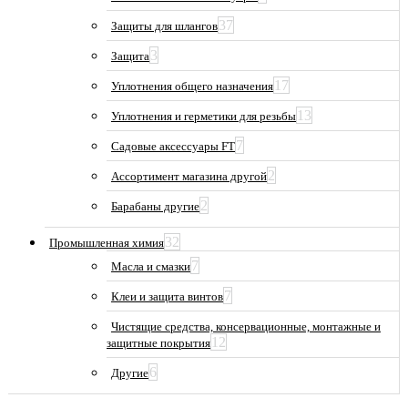
37
Защиты для шлангов
3
Защита
17
Уплотнения общего назначения
13
Уплотнения и герметики для резьбы
7
Садовые аксессуары FT
2
Ассортимент магазина другой
2
Барабаны другие
32
Промышленная химия
7
Масла и смазки
7
Клеи и защита винтов
Чистящие средства, консервационные, монтажные и
12
защитные покрытия
6
Другие