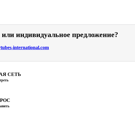
и или индивидуальное предложение?
ubes-international.com
АЯ СЕТЬ
треть
ПРОС
авить