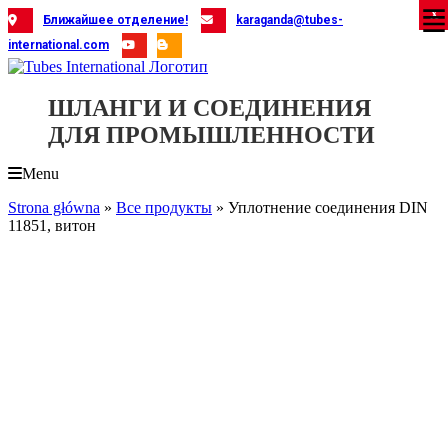
Skip
X
X
X
X
X
X
X
X
X
X
X
X
X
X
X
X
X
X
X
Ближайшее отделение!
karaganda@tubes-
to
international.com
content
ШЛАНГИ И СОЕДИНЕНИЯ
ДЛЯ ПРОМЫШЛЕННОСТИ
Menu
Strona główna
»
Все продукты
»
Уплотнение соединения DIN
11851, витон