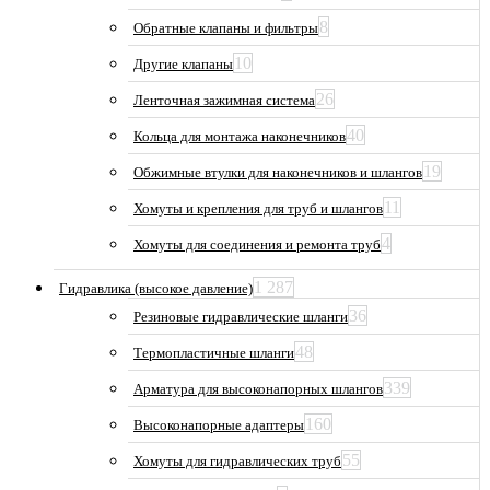
8
Обратные клапаны и фильтры
10
Другие клапаны
26
Ленточная зажимная система
40
Кольца для монтажа наконечников
19
Обжимные втулки для наконечников и шлангов
11
Хомуты и крепления для труб и шлангов
4
Хомуты для соединения и ремонта труб
1 287
Гидравлика (высокое давление)
36
Резиновые гидравлические шланги
48
Термопластичные шланги
339
Арматура для высоконапорных шлангов
160
Высоконапорные адаптеры
55
Хомуты для гидравлических труб