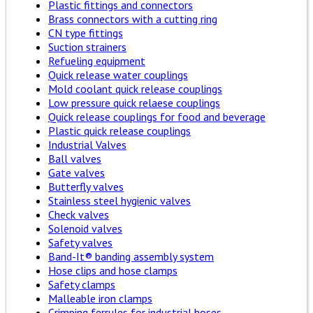
Plastic fittings and connectors
Brass connectors with a cutting ring
CN type fittings
Suction strainers
Refueling equipment
Quick release water couplings
Mold coolant quick release couplings
Low pressure quick relaese couplings
Quick release couplings for food and beverage
Plastic quick release couplings
Industrial Valves
Ball valves
Gate valves
Butterfly valves
Stainless steel hygienic valves
Check valves
Solenoid valves
Safety valves
Band-It® banding assembly system
Hose clips and hose clamps
Safety clamps
Malleable iron clamps
Crimping ferrules for industrial hoses