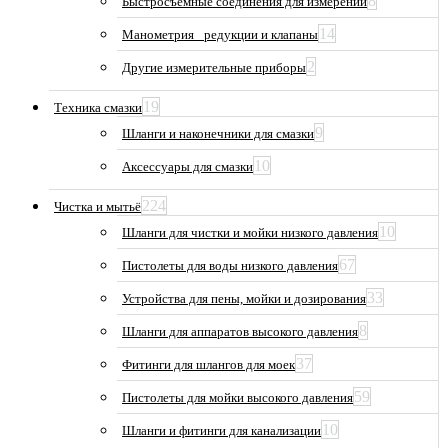
8
Быстросъемные соединения для измерений
14
Манометрия_ редукции и клапаны
2
Другие измерительные приборы
19
Техника смазки
9
Шланги и наконечники для смазки
10
Аксессуары для смазки
224
Чистка и мытьё
10
Шланги для чистки и мойки низкого давления
67
Пистолеты для воды низкого давления
33
Устройства для пены, мойки и дозирования
8
Шланги для аппаратов высокого давления
37
Фитинги для шлангов для моек
59
Пистолеты для мойки высокого давления
10
Шланги и фитинги для канализации