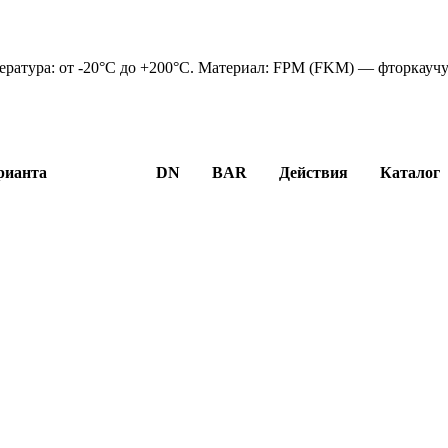
ература: от -20°C до +200°C. Материал: FPM (FKM) — фторкауч
рианта
DN
BAR
Действия
Каталог