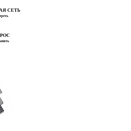
АЯ СЕТЬ
треть
ПРОС
авить