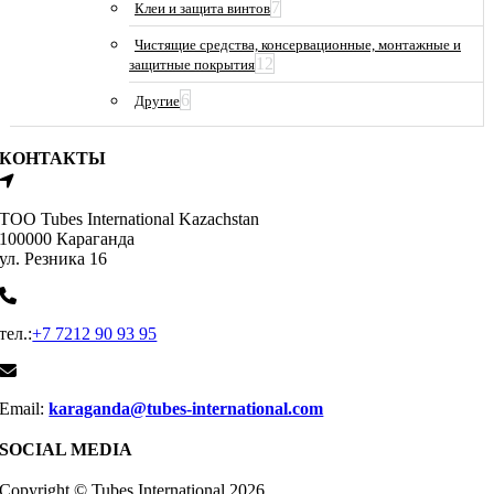
7
Клеи и защита винтов
Чистящие средства, консервационные, монтажные и
12
защитные покрытия
6
Другие
КОНТАКТЫ
ТОО Tubes International Kazachstan
100000 Караганда
ул. Резника 16
тел.:
+7 7212 90 93 95
Email:
karaganda@tubes-international.com
SOCIAL MEDIA
Copyright © Tubes International
2026