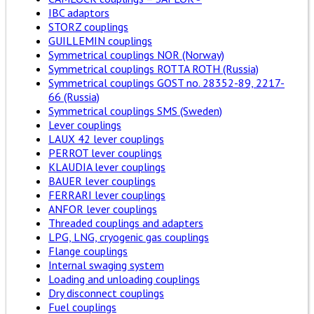
IBC adaptors
STORZ couplings
GUILLEMIN couplings
Symmetrical couplings NOR (Norway)
Symmetrical couplings ROTTA ROTH (Russia)
Symmetrical couplings GOST no. 28352-89, 2217-
66 (Russia)
Symmetrical couplings SMS (Sweden)
Lever couplings
LAUX 42 lever couplings
PERROT lever couplings
KLAUDIA lever couplings
BAUER lever couplings
FERRARI lever couplings
ANFOR lever couplings
Threaded couplings and adapters
LPG, LNG, cryogenic gas couplings
Flange couplings
Internal swaging system
Loading and unloading couplings
Dry disconnect couplings
Fuel couplings