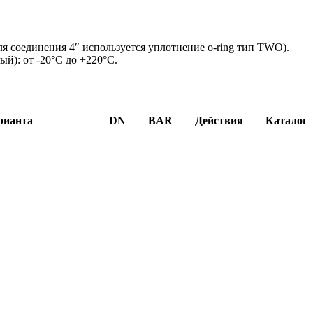
 соединения 4″ используется уплотнение o-ring тип TWO).
й): от -20°C до +220°C.
рианта
DN
BAR
Действия
Каталог