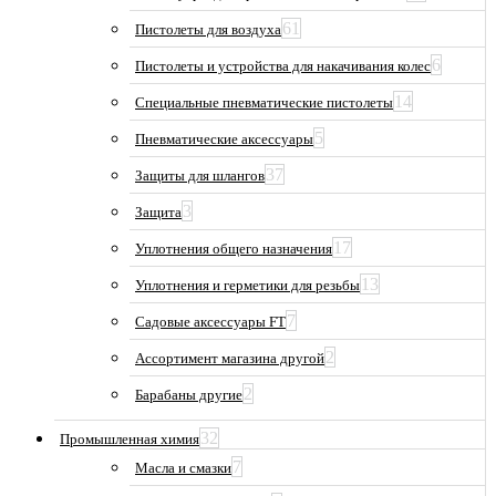
61
Пистолеты для воздуха
6
Пистолеты и устройства для накачивания колес
14
Специальные пневматические пистолеты
5
Пневматические аксессуары
37
Защиты для шлангов
3
Защита
17
Уплотнения общего назначения
13
Уплотнения и герметики для резьбы
7
Садовые аксессуары FT
2
Ассортимент магазина другой
2
Барабаны другие
32
Промышленная химия
7
Масла и смазки