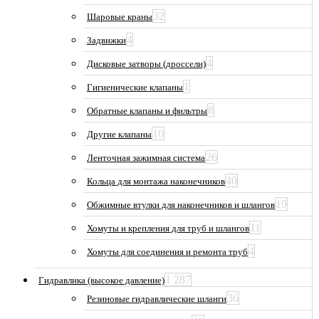
32
Шаровые краны
4
Задвижки
4
Дисковые затворы (дроссели)
1
Гигиенические клапаны
8
Обратные клапаны и фильтры
10
Другие клапаны
26
Ленточная зажимная система
40
Кольца для монтажа наконечников
19
Обжимные втулки для наконечников и шлангов
11
Хомуты и крепления для труб и шлангов
4
Хомуты для соединения и ремонта труб
1 287
Гидравлика (высокое давление)
36
Резиновые гидравлические шланги