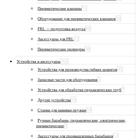
71
Пневматические клапаны
26
Оборудование для пневматических клапанов
88
FRL — подготовка воздуха
22
Аксессуары для FRL
38
Пневматические цилиндры
262
Устройства и аксессуары
45
Устройства для производства гибких шлангов
1
Запасные части для оборудования
7
Устройства для обработки гидравлических труб
10
Другие устройства
18
Станки для навивки пружин
Ручные барабаны, гидравлические, электрические,
2
пневматические
12
Аксессуары для промышленных барабанов