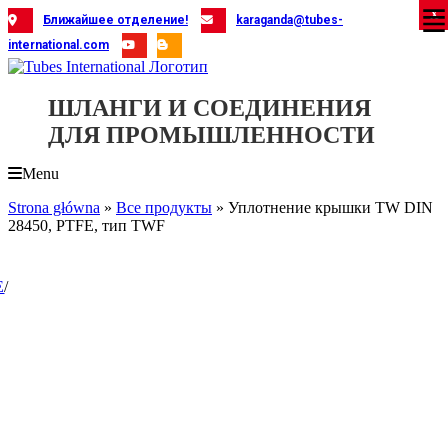
Skip
X
X
X
X
X
X
X
X
X
X
X
X
X
X
X
X
X
X
X
Ближайшее отделение!
karaganda@tubes-
to
international.com
content
ШЛАНГИ И СОЕДИНЕНИЯ
ДЛЯ ПРОМЫШЛЕННОСТИ
Menu
Strona główna
»
Все продукты
»
Уплотнение крышки TW DIN
28450, PTFE, тип TWF
E
/