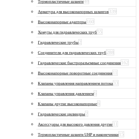
48
Термопластичные шланги
339
Арматура для высоконапорных шлангов
160
Высоконапорные адаптеры
55
Хомуты для гидравлических труб
2
Гидравлические трубы
288
Соединители для гидравлических труб
162
Гидравлические быстроразъемные соединения
11
Высоконапорные поворотные соединения
33
Клапаны управления направлением потока
6
Клапаны управления давлением
6
Клапаны другие высоконапорные
2
Гидравлические цилиндры
11
Аксессуары для высокого давления другие
15
Термопластичные шланги UHP и наконечники