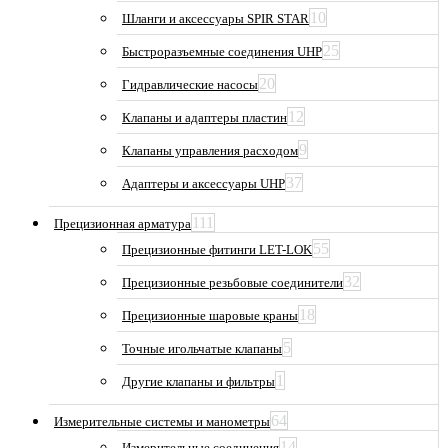
10
Шланги и аксессуары SPIR STAR
25
Быстроразъемные соединения UHP
20
Гидравлические насосы
12
Клапаны и адаптеры пластин
9
Клапаны управления расходом
37
Адаптеры и аксессуары UHP
111
Прецизионная арматура
55
Прецизионные фитинги LET-LOK
32
Прецизионные резьбовые соединители
18
Прецизионные шаровые краны
5
Точные игольчатые клапаны
1
Другие клапаны и фильтры
64
Измерительные системы и манометры
14
Измерительные соединения