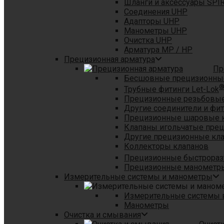
Шланги и аксессуары SPI
Соединения UHP
Адапторы UHP
Манометры UHP
Очистка UHP
Арматура MP / HP
Прецизионная арматура
Пр
Бесшовные прецизионны
Трубные фитинги Let-Lok
Прецизионные резьбовые
Другие соединители и фи
Прецизионные шаровые 
Клапаны игольчатые пре
Другие прецизионные кл
Коллекторы клапанов
Прецизионные быстрораз
Прецизионные манометры
Измерительные системы и манометры
Измерительные системы в
Манометры
Очистка и смывания