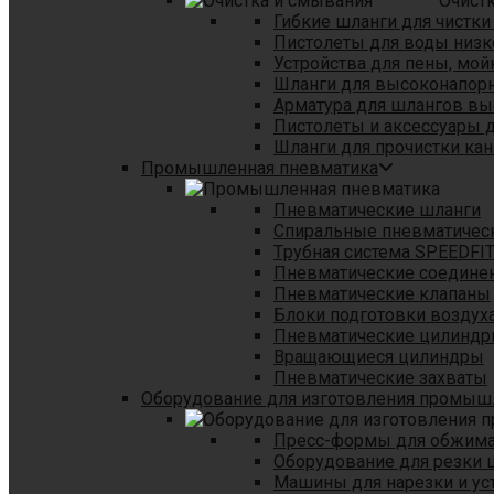
Очист
Гибкие шланги для чистки
Пистолеты для воды низк
Устройства для пены, мой
Шланги для высоконапор
Арматура для шлангов в
Пистолеты и аксессуары 
Шланги для прочистки кан
Промышленная пневматика
Пневматические шланги
Спиральные пневматичес
Tрубная система SPEEDFI
Пневматические соедине
Пневматические клапаны
Блоки подготовки воздуха
Пневматические цилинд
Вращающиеся цилиндры
Пневматические захваты
Оборудование для изготовления промы
Пресс-формы для обжима 
Оборудование для резки 
Машины для нарезки и ус