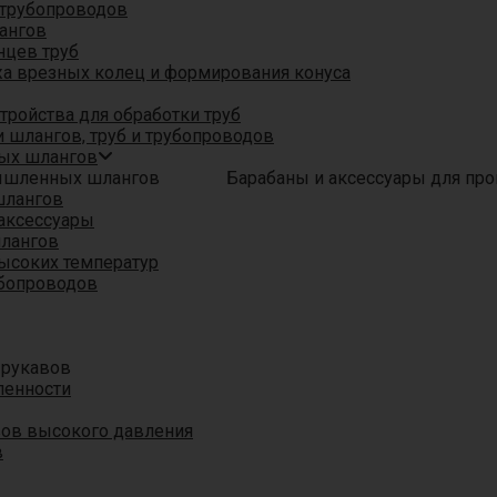
трубопроводов
ангов
нцев труб
а врезных колец и формирования конуса
ройства для обработки труб
 шлангов, труб и трубопроводов
ых шлангов
Барабаны и аксессуары для п
шлангов
аксессуары
шлангов
ысоких температур
убопроводов
 рукавов
ленности
вов высокого давления
в