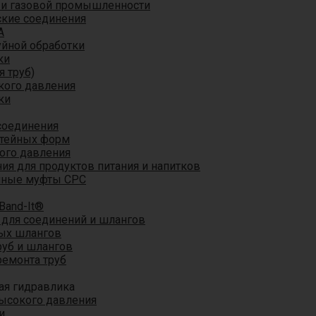
 и газовой промышленности
кие соединения
A
уйной обработки
ки
я труб)
кого давления
ки
соединения
итейных форм
ого давления
я для продуктов питания и напитков
мные муфты CPC
Band-It®
для соединений и шлангов
ых шлангов
уб и шлангов
ремонта труб
ая гидравлика
ысокого давления
и