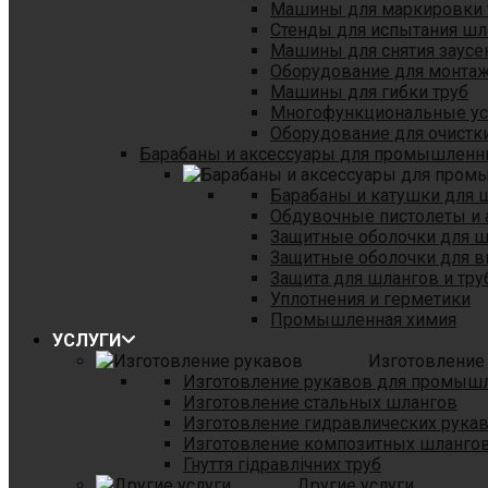
Машины для маркировки 
Стенды для испытания шл
Машины для снятия заусе
Оборудование для монтаж
Машины для гибки труб
Многофункциональные уст
Оборудование для очистки
Барабаны и аксессуары для промышленн
Барабаны и катушки для 
Обдувочные пистолеты и 
Защитные оболочки для 
Защитные оболочки для в
Защита для шлангов и тр
Уплотнения и герметики
Промышленная химия
УСЛУГИ
Изготовление
Изготовление рукавов для промыш
Изготовление стальных шлангов
Изготовление гидравлических рука
Изготовление композитных шланго
Гнуття гідравлічних труб
Другие услуги