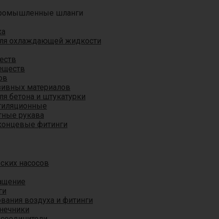
ромышленные шланги
ха
для охлаждающей жидкости
еств
еществ
ов
азивных материалов
я бетона и штукатурки
тиляционные
ные рукава
концевые фитинги
ских насосов
ащение
ги
вания воздуха и фитинги
нечники
 соединители