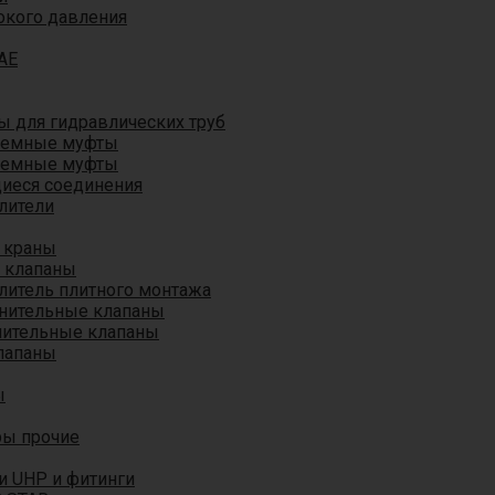
окого давления
AE
 для гидравлических труб
ъемные муфты
ъемные муфты
иеся соединения
лители
 краны
 клапаны
литель плитного монтажа
анительные клапаны
нительные клапаны
лапаны
ы
ры прочие
и UHP и фитинги