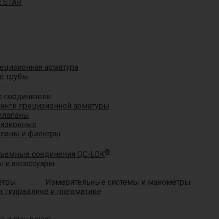
R STAR
ецизионная арматура
е трубы
®
 соединители
тинги прецизионной арматуры
клапаны
цизионные
апаны и фильтры
®
ъемные соединения QC-LOK
 и аксессуары
Измерительные системы и манометры
 гидравлике и пневматике