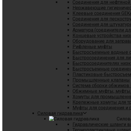
Соединения для нефтяной
Нержавеющие гигиеничес
Клеевые соединения GEK
Соединения для пескостр
Cоединения для штукатур
Арматура (соединители дл
Концевые устройства низ
Оборудование для заправ
Рифленые муфты
Быстросъемные водные 
Быстросоединения для л
Быстросоединителях низк
Быстросъемные соединени
Пластиковые быстросъе
Промышленные клапаны
Система сборки обжимов 
Обжимные муфты, муфты 
Хомуты для промышленн
Крепежные хомуты для тр
Муфты для соединения и 
Силовая гидравлика
Силов
Гидравлические шланги в
Термопластиковые шланг