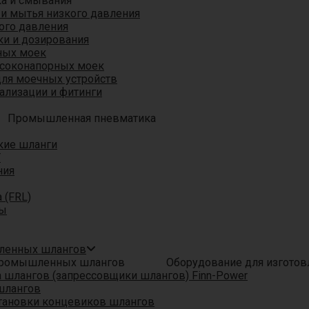
ка и смывания
 и мытья низкого давления
ого давления
ки и дозирования
ных моек
ысоконапорных моек
для моечных устройств
ализации и фитинги
Промышленная пневматика
кие шланги
T
ния
 (FRL)
ры
шленных шлангов
Оборудование для изгото
шлангов (запрессовщики шлангов) Finn-Power
шлангов
тановки концевиков шлангов