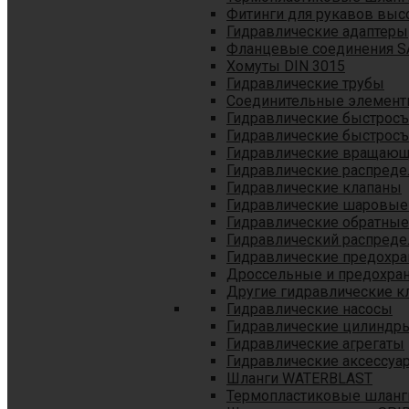
Фитинги для рукавов выс
Гидравлические адаптеры
Фланцевые соединения S
Хомуты DIN 3015
Гидравлические трубы
Соединительные элементы
Гидравлические быстрос
Гидравлические быстрос
Гидравлические вращающ
Гидравлические распреде
Гидравлические клапаны
Гидравлические шаровые
Гидравлические обратные
Гидравлический распреде
Гидравлические предохр
Дроссельные и предохра
Другие гидравлические к
Гидравлические насосы
Гидравлические цилиндр
Гидравлические агрегаты
Гидравлические аксессуа
Шланги WATERBLAST
Термопластиковые шланг