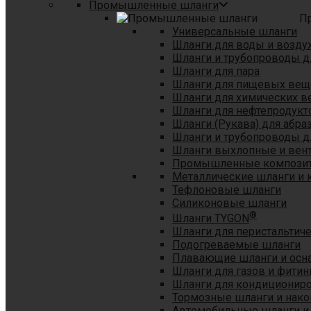
Промышленные шланги
П
Универсальные шланги
Шланги для воды и возду
Шланги и трубопроводы 
Шланги для пара
Шланги для пищевых вещ
Шланги для химических в
Шланги для нефтепродукт
Шланги (Рукава) для абр
Шланги и трубопроводы дл
Шланги выхлопные и вен
Промышленные композит
Металлические шланги и 
Тефлоновые шланги
Силиконовые шланги
®
Шланги TYGON
Шланги для перистальтиче
Подогреваемые шланги
Плавающие шланги и осн
Шланги для газов и фитин
Шланги для кондициониро
Тормозные шланги и нако
Автомобильные шланги и