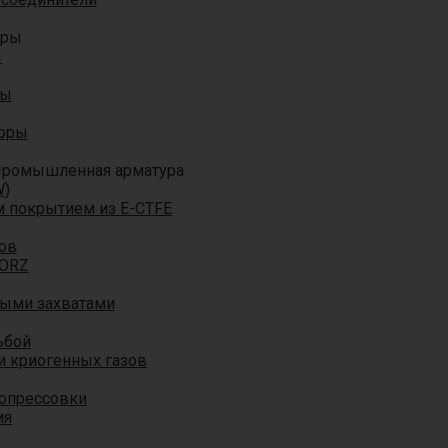
оры
ы
ры
торы
ромышленная арматура
W)
м покрытием из E-CTFE
ов
TORZ
ными захватами
ьбой
и криогенных газов
 опрессовки
ия