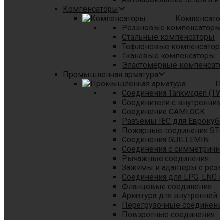
Компенсаторы
Компенсат
Резиновые компенсатор
Стальные компенсаторы
Тефлоновые компенсато
Тканевые компенсаторы
Эластомерные компенса
Промышленная арматура
П
Соединения Tankwagen (T
Соединители с внутренни
Соединение CAMLOCK
Разъемы IBC для Еврокуб
Пожарные соединения S
Соединения GUILLEMIN
Соединения с симметрич
Рычажные соединения
Зажимы и адаптеры с рез
Соединения для LPG, LNG 
Фланцевые соединения
Арматура для внутренней
Перегрузочные соединен
Поворотные соединения