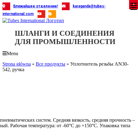
Skip
X
X
X
X
X
X
X
X
X
X
X
X
X
X
X
X
X
X
X
Ближайшее отделение!
karaganda@tubes-
to
international.com
content
ШЛАНГИ И СОЕДИНЕНИЯ
ДЛЯ ПРОМЫШЛЕННОСТИ
Menu
Strona główna
»
Все продукты
»
Уплотнитель резьбы AN30-
542, ручка
пневматических систем. Средняя вязкость, средняя прочность –
ый. Рабочая температура: от -60°C до +150°C. Упаковка типа