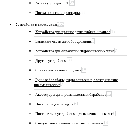
22
Аксессуары для FRL
38
Пневматические цилиндры
262
Устройства и аксессуары
45
Устройства для производства гибких шлангов
1
Запасные части для оборудования
7
Устройства для обработки гидравлических труб
10
Другие устройства
18
Станки для навивки пружин
Ручные барабаны, гидравлические, электрические,
2
пневматические
12
Аксессуары для промышленных барабанов
61
Пистолеты для воздуха
6
Пистолеты и устройства для накачивания колес
14
Специальные пневматические пистолеты