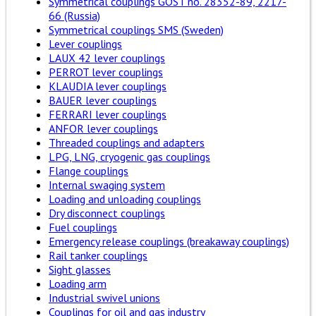
Symmetrical couplings GOST no. 28352-89, 2217-
66 (Russia)
Symmetrical couplings SMS (Sweden)
Lever couplings
LAUX 42 lever couplings
PERROT lever couplings
KLAUDIA lever couplings
BAUER lever couplings
FERRARI lever couplings
ANFOR lever couplings
Threaded couplings and adapters
LPG, LNG, cryogenic gas couplings
Flange couplings
Internal swaging system
Loading and unloading couplings
Dry disconnect couplings
Fuel couplings
Emergency release couplings (breakaway couplings)
Rail tanker couplings
Sight glasses
Loading arm
Industrial swivel unions
Couplings for oil and gas industry