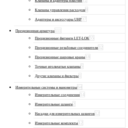
12
Клапаны и адаптеры пластин
9
Клапаны управления расходом
37
Адаптеры и аксессуары UHP
111
Прецизионная арматура
55
Прецизионные фитинги LET-LOK
32
Прецизионные резьбовые соединители
18
Прецизионные шаровые краны
5
Точные игольчатые клапаны
1
Другие клапаны и фильтры
64
Измерительные системы и манометры
14
Измерительные соединения
2
Измерительные шланги
12
Насадки для измерительных шлангов
12
Измерительные комплекты