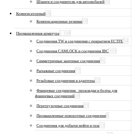
16
Шланги и соединители для автомобилей
18
Компенсаторный
18
Компенсационные резинки
1 338
Промышленная арматура
34
Соединения TW и соединения с покрытием ECTFE
103
Соединения CAMLOCK и соединения IBC
91
Симметричные зацепные соединения
77
Рычажные соединения
22
Резьбовые соединения и адаптеры
Фланцевые соединения_ прокладки и болты для
19
фланцевых соединений
23
Перегрузочные соединения
6
Промышленные поворотные соединения
13
Соединения для добычи нефти и газа