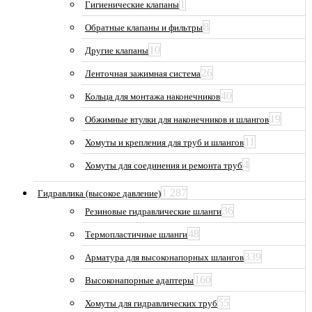
1
Гигиенические клапаны
8
Обратные клапаны и фильтры
10
Другие клапаны
26
Ленточная зажимная система
40
Кольца для монтажа наконечников
19
Обжимные втулки для наконечников и шлангов
11
Хомуты и крепления для труб и шлангов
4
Хомуты для соединения и ремонта труб
1 287
Гидравлика (высокое давление)
36
Резиновые гидравлические шланги
48
Термопластичные шланги
339
Арматура для высоконапорных шлангов
160
Высоконапорные адаптеры
55
Хомуты для гидравлических труб