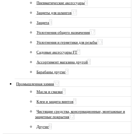
5
Пневматические аксессуары
37
Защиты для шлангов
3
Защита
17
Уплотнения общего назначения
13
Уплотнения и герметики для резьбы
7
Садовые аксессуары FT
2
Ассортимент магазина другой
2
Барабаны другие
32
Промышленная химия
7
Масла и смазки
7
Клеи и защита винтов
Чистящие средства, консервационные, монтажные и
12
защитные покрытия
6
Другие