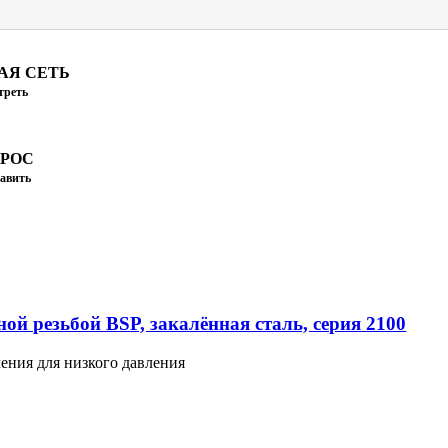
АЯ СЕТЬ
треть
ПРОС
авить
ой резьбой BSP, закалённая сталь, серия 2100
ения для низкого давления