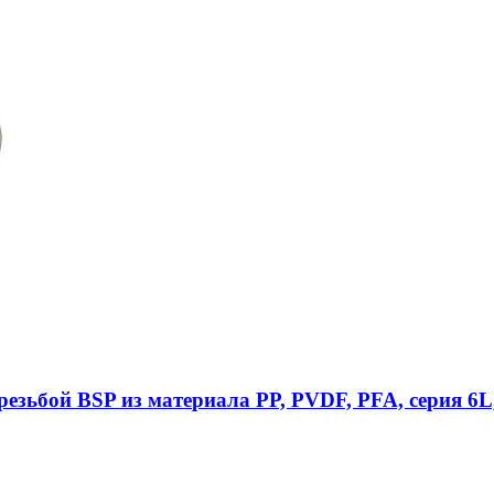
езьбой BSP из материала PP, PVDF, PFA, серия 6L