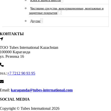
Клеи и защита винтов
Чистящие средства, консервационные, монтажные и
12
защитные покрытия
6
Другие
КОНТАКТЫ
ТОО Tubes International Kazachstan
100000 Караганда
ул. Резника 16
тел.:
+7 7212 90 93 95
Email:
karaganda@tubes-international.com
SOCIAL MEDIA
Copyright © Tubes International
2026