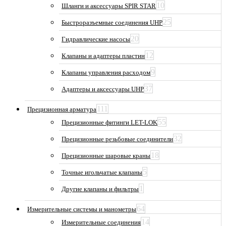
10
Шланги и аксессуары SPIR STAR
25
Быстроразъемные соединения UHP
20
Гидравлические насосы
12
Клапаны и адаптеры пластин
9
Клапаны управления расходом
37
Адаптеры и аксессуары UHP
111
Прецизионная арматура
55
Прецизионные фитинги LET-LOK
32
Прецизионные резьбовые соединители
18
Прецизионные шаровые краны
5
Точные игольчатые клапаны
1
Другие клапаны и фильтры
64
Измерительные системы и манометры
14
Измерительные соединения