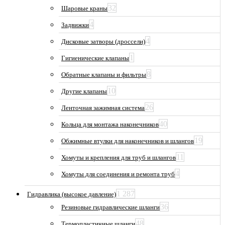
32
Шаровые краны
4
Задвижки
4
Дисковые затворы (дроссели)
1
Гигиенические клапаны
8
Обратные клапаны и фильтры
10
Другие клапаны
26
Ленточная зажимная система
40
Кольца для монтажа наконечников
19
Обжимные втулки для наконечников и шлангов
11
Хомуты и крепления для труб и шлангов
4
Хомуты для соединения и ремонта труб
1 287
Гидравлика (высокое давление)
36
Резиновые гидравлические шланги
48
Термопластичные шланги