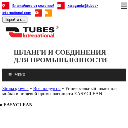
Skip
Ближайшее отделение!
karaganda@tubes-
to
international.com
content
Перейти к...
ШЛАНГИ И СОЕДИНЕНИЯ
ДЛЯ ПРОМЫШЛЕННОСТИ
MENU
Strona główna
»
Все продукты
»
Универсальный шланг для
мойки в пищевой промышленности EASYCLEAN
сти EASYCLEAN