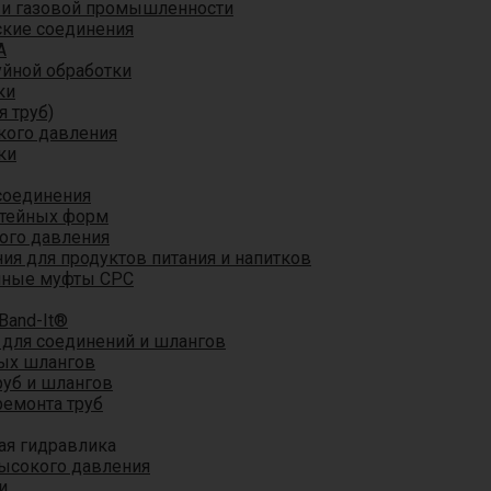
 и газовой промышленности
кие соединения
A
уйной обработки
ки
я труб)
кого давления
ки
соединения
итейных форм
ого давления
я для продуктов питания и напитков
мные муфты CPC
Band-It®
для соединений и шлангов
ых шлангов
уб и шлангов
ремонта труб
ая гидравлика
ысокого давления
и