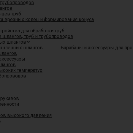
трубопроводов
ангов
нцев труб
а врезных колец и формирования конуса
ройства для обработки труб
 шлангов, труб и трубопроводов
ых шлангов
Барабаны и аксессуары для п
шлангов
аксессуары
шлангов
ысоких температур
убопроводов
 рукавов
ленности
вов высокого давления
в