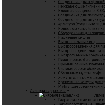
Соединения для нефтяной
Нержавеющие гигиеничес
Клеевые соединения GEK
Соединения для пескостр
Cоединения для штукатур
Арматура (соединители дл
Концевые устройства низ
Оборудование для заправ
Рифленые муфты
Быстросъемные водные 
Быстросоединения для л
Быстросоединителях низк
Быстросъемные соединени
Пластиковые быстросъе
Промышленные клапаны
Система сборки обжимов 
Обжимные муфты, муфты 
Хомуты для промышленн
Крепежные хомуты для тр
Муфты для соединения и 
Силовая гидравлика
Силов
Гидравлические шланги в
Термопластиковые шланг