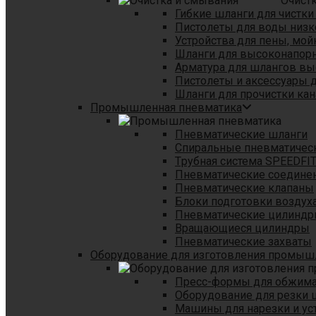
Очист
Гибкие шланги для чистки
Пистолеты для воды низк
Устройства для пены, мой
Шланги для высоконапор
Арматура для шлангов в
Пистолеты и аксессуары 
Шланги для прочистки кан
Промышленная пневматика
Пневматические шланги
Спиральные пневматичес
Tрубная система SPEEDFI
Пневматические соедине
Пневматические клапаны
Блоки подготовки воздуха
Пневматические цилинд
Вращающиеся цилиндры
Пневматические захваты
Оборудование для изготовления промы
Пресс-формы для обжима 
Оборудование для резки 
Машины для нарезки и ус