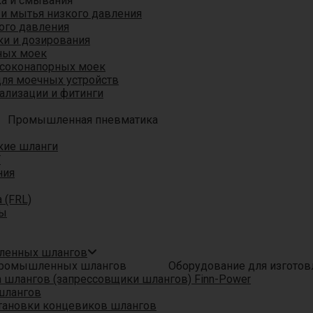
ка и смывания
 и мытья низкого давления
ого давления
ки и дозирования
ных моек
ысоконапорных моек
для моечных устройств
ализации и фитинги
Промышленная пневматика
кие шланги
T
ния
 (FRL)
ры
шленных шлангов
Оборудование для изгото
шлангов (запрессовщики шлангов) Finn-Power
шлангов
тановки концевиков шлангов