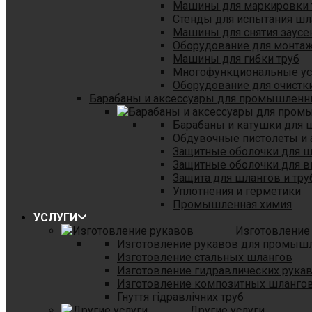
Машины для маркировки 
Стенды для испытания шл
Машины для снятия заусе
Оборудование для монтаж
Машины для гибки труб
Многофункциональные уст
Оборудование для очистки
Барабаны и аксессуары для промышленн
Барабаны и катушки для 
Обдувочные пистолеты и 
Защитные оболочки для 
Защитные оболочки для в
Защита для шлангов и тр
Уплотнения и герметики
Промышленная химия
УСЛУГИ
Изготовление
Изготовление рукавов для промыш
Изготовление стальных шлангов
Изготовление гидравлических рука
Изготовление композитных шланго
Гнуття гідравлічних труб
Другие услуги