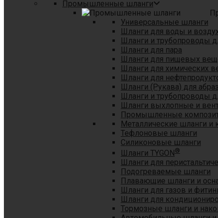
Промышленные шланги
П
Универсальные шланги
Шланги для воды и возду
Шланги и трубопроводы 
Шланги для пара
Шланги для пищевых вещ
Шланги для химических в
Шланги для нефтепродукт
Шланги (Рукава) для абр
Шланги и трубопроводы дл
Шланги выхлопные и вен
Промышленные композит
Металлические шланги и 
Тефлоновые шланги
Силиконовые шланги
®
Шланги TYGON
Шланги для перистальтиче
Подогреваемые шланги
Плавающие шланги и осн
Шланги для газов и фитин
Шланги для кондициониро
Тормозные шланги и нако
Автомобильные шланги и