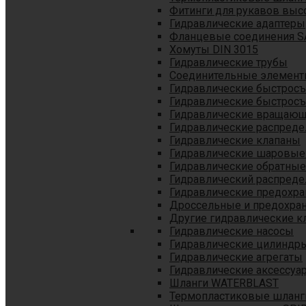
Фитинги для рукавов выс
Гидравлические адаптеры
Фланцевые соединения S
Хомуты DIN 3015
Гидравлические трубы
Соединительные элементы
Гидравлические быстрос
Гидравлические быстрос
Гидравлические вращающ
Гидравлические распреде
Гидравлические клапаны
Гидравлические шаровые
Гидравлические обратные
Гидравлический распреде
Гидравлические предохр
Дроссельные и предохра
Другие гидравлические к
Гидравлические насосы
Гидравлические цилиндр
Гидравлические агрегаты
Гидравлические аксессуа
Шланги WATERBLAST
Термопластиковые шланг