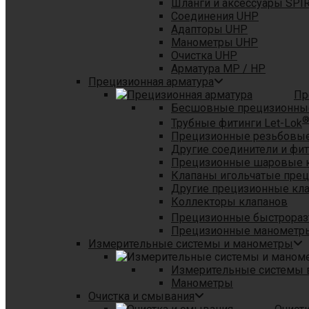
Шланги и аксессуары SPI
Соединения UHP
Адапторы UHP
Манометры UHP
Очистка UHP
Арматура MP / HP
Прецизионная арматура
Пр
Бесшовные прецизионны
Трубные фитинги Let-Lok
Прецизионные резьбовые
Другие соединители и фи
Прецизионные шаровые 
Клапаны игольчатые пре
Другие прецизионные кл
Коллекторы клапанов
Прецизионные быстрораз
Прецизионные манометры
Измерительные системы и манометры
Измерительные системы в
Манометры
Очистка и смывания