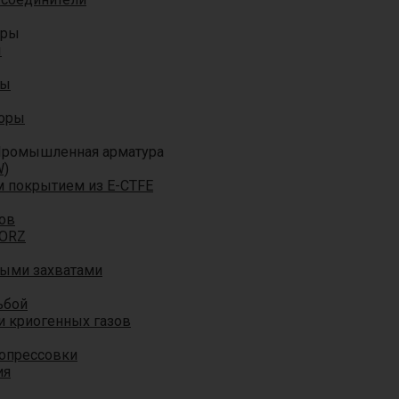
оры
ы
ры
торы
ромышленная арматура
W)
м покрытием из E-CTFE
ов
TORZ
ными захватами
ьбой
и криогенных газов
 опрессовки
ия