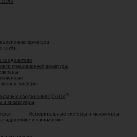
R STAR
ецизионная арматура
е трубы
®
 соединители
тинги прецизионной арматуры
клапаны
цизионные
апаны и фильтры
®
ъемные соединения QC-LOK
 и аксессуары
Измерительные системы и манометры
 гидравлике и пневматике