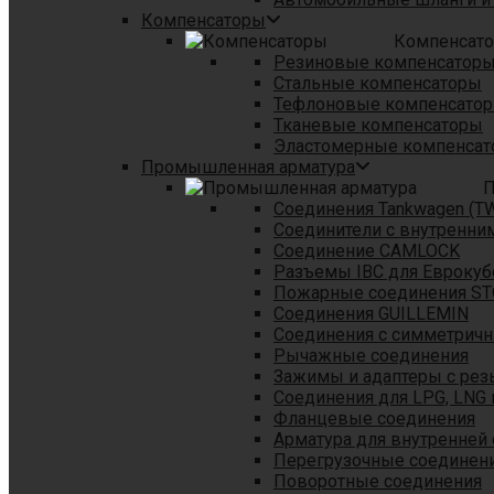
Компенсаторы
Компенсат
Резиновые компенсатор
Стальные компенсаторы
Тефлоновые компенсато
Тканевые компенсаторы
Эластомерные компенса
Промышленная арматура
П
Соединения Tankwagen (T
Соединители с внутренни
Соединение CAMLOCK
Разъемы IBC для Еврокуб
Пожарные соединения S
Соединения GUILLEMIN
Соединения с симметрич
Рычажные соединения
Зажимы и адаптеры с рез
Соединения для LPG, LNG 
Фланцевые соединения
Арматура для внутренней
Перегрузочные соединен
Поворотные соединения