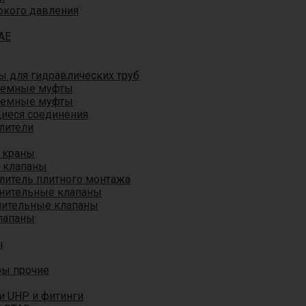
окого давления
AE
 для гидравлических труб
ъемные муфты
ъемные муфты
иеся соединения
лители
 краны
 клапаны
литель плитного монтажа
анительные клапаны
нительные клапаны
лапаны
ы
ры прочие
и UHP и фитинги