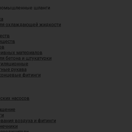
ромышленные шланги
ха
для охлаждающей жидкости
еств
еществ
ов
азивных материалов
я бетона и штукатурки
тиляционные
ные рукава
концевые фитинги
ских насосов
ащение
ги
вания воздуха и фитинги
нечники
 соединители