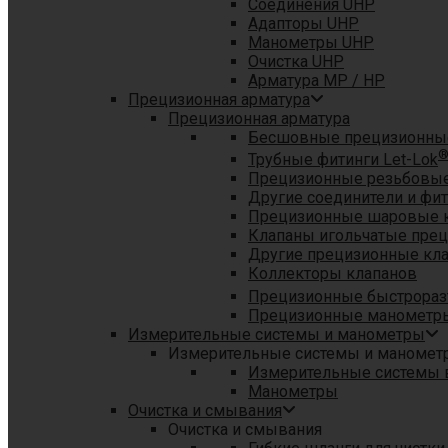
Соединения UHP
Адапторы UHP
Манометры UHP
Очистка UHP
Арматура MP / HP
Прецизионная арматура
Прецизионная арматура
Бесшовные прецизионны
Трубные фитинги Let-Lok
Прецизионные резьбовые
Другие соединители и фи
Прецизионные шаровые 
Клапаны игольчатые пре
Другие прецизионные кл
Коллекторы клапанов
Прецизионные быстрораз
Прецизионные манометры
Измерительные системы и манометры
Измерительные системы и маномет
Измерительные системы в
Манометры
Очистка и смывания
Очистка и смывания