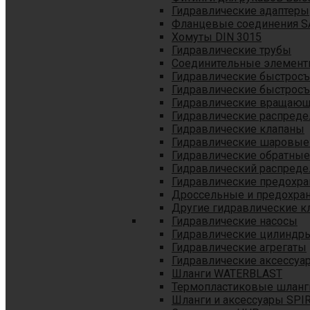
Гидравлические адаптеры
Фланцевые соединения S
Хомуты DIN 3015
Гидравлические трубы
Соединительные элементы
Гидравлические быстрос
Гидравлические быстрос
Гидравлические вращающ
Гидравлические распреде
Гидравлические клапаны
Гидравлические шаровые
Гидравлические обратные
Гидравлический распреде
Гидравлические предохр
Дроссельные и предохра
Другие гидравлические к
Гидравлические насосы
Гидравлические цилиндр
Гидравлические агрегаты
Гидравлические аксессуа
Шланги WATERBLAST
Термопластиковые шланг
Шланги и аксессуары SPI