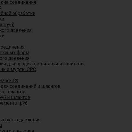
кие соединения
A
уйной обработки
ки
я труб)
кого давления
ки
соединения
итейных форм
ого давления
я для продуктов питания и напитков
мные муфты CPC
Band-It®
для соединений и шлангов
ых шлангов
уб и шлангов
ремонта труб
ысокого давления
и
окого давления