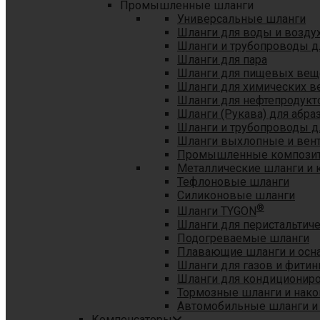
Промышленные шланги
Универсальные шланги
Шланги для воды и возду
Шланги и трубопроводы 
Шланги для пара
Шланги для пищевых вещ
Шланги для химических в
Шланги для нефтепродукт
Шланги (Рукава) для абр
Шланги и трубопроводы дл
Шланги выхлопные и вен
Промышленные композит
Металлические шланги и 
Тефлоновые шланги
Силиконовые шланги
®
Шланги TYGON
Шланги для перистальтиче
Подогреваемые шланги
Плавающие шланги и осн
Шланги для газов и фитин
Шланги для кондициониро
Тормозные шланги и нако
Автомобильные шланги и
Компенсаторы