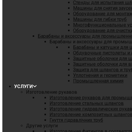
Стенды для испытания шл
Машины для снятия заусе
Оборудование для монтаж
Машины для гибки труб
Многофункциональные уст
Оборудование для очистки
Барабаны и аксессуары для промышленн
Барабаны и аксессуары для промы
Барабаны и катушки для 
Обдувочные пистолеты и 
Защитные оболочки для 
Защитные оболочки для в
Защита для шлангов и тр
Уплотнения и герметики
Промышленная химия
УСЛУГИ
Изготовление рукавов
Изготовление рукавов для промыш
Изготовление стальных шлангов
Изготовление гидравлических рука
Изготовление композитных шланго
Гнуття гідравлічних труб
Другие услуги
Изготовление фитингов в соответст