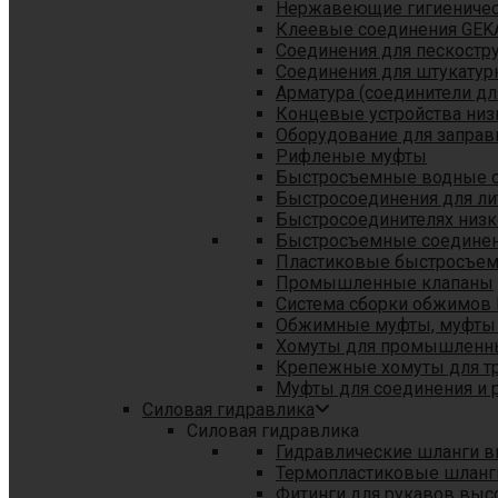
Нержавеющие гигиеничес
Клеевые соединения GEK
Соединения для пескостр
Cоединения для штукатур
Арматура (соединители дл
Концевые устройства низ
Оборудование для заправ
Рифленые муфты
Быстросъемные водные 
Быстросоединения для л
Быстросоединителях низк
Быстросъемные соединени
Пластиковые быстросъе
Промышленные клапаны
Система сборки обжимов 
Обжимные муфты, муфты 
Хомуты для промышленн
Крепежные хомуты для тр
Муфты для соединения и 
Силовая гидравлика
Силовая гидравлика
Гидравлические шланги в
Термопластиковые шланг
Фитинги для рукавов выс