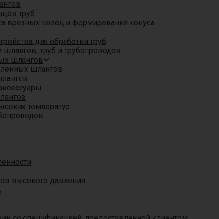
ангов
нцев труб
а врезных колец и формирования конуса
ройства для обработки труб
 шлангов, труб и трубопроводов
ых шлангов
шленных шлангов
шлангов
аксессуары
шлангов
ысоких температур
убопроводов
ленности
вов высокого давления
в
вии со спецификацией, предоставленной клиентом