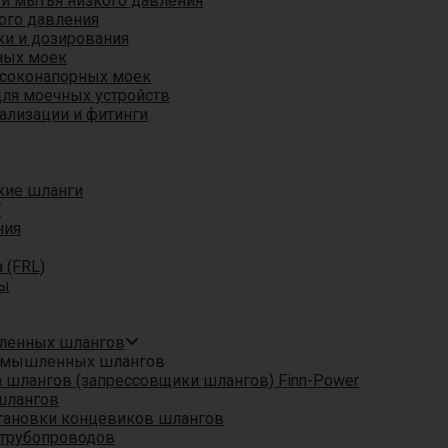
 и мытья низкого давления
ого давления
ки и дозирования
ных моек
ысоконапорных моек
для моечных устройств
ализации и фитинги
кие шланги
T
ния
 (FRL)
ры
шленных шлангов
ромышленных шлангов
шлангов (запрессовщики шлангов) Finn-Power
шлангов
тановки концевиков шлангов
трубопроводов