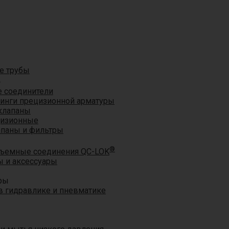
е трубы
®
 соединители
тинги прецизионной арматуры
клапаны
цизионные
апаны и фильтры
®
ъемные соединения QC-LOK
 и аксессуары
ры
 гидравлике и пневматике