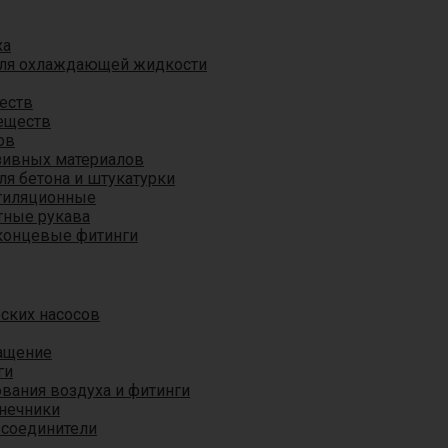
ха
для охлаждающей жидкости
еств
еществ
ов
азивных материалов
я бетона и штукатурки
тиляционные
ные рукава
концевые фитинги
ских насосов
ащение
ги
вания воздуха и фитинги
нечники
 соединители