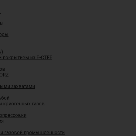
ы
ры
торы
W)
м покрытием из E-CTFE
ов
TORZ
ными захватами
ьбой
и криогенных газов
 опрессовки
ия
 и газовой промышленности