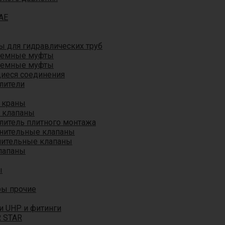
AE
 для гидравлических труб
ъемные муфты
ъемные муфты
иеся соединения
лители
 краны
 клапаны
литель плитного монтажа
анительные клапаны
нительные клапаны
лапаны
ы
ры прочие
и UHP и фитинги
R STAR