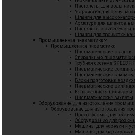
Гибкие шланги для чистки
Пистолеты для воды низк
Устройства для пены, мой
Шланги для высоконапор
Арматура для шлангов в
Пистолеты и аксессуары 
Шланги для прочистки кан
Промышленная пневматика
Промышленная пневматика
Пневматические шланги
Спиральные пневматичес
Tрубная система SPEEDFI
Пневматические соедине
Пневматические клапаны
Блоки подготовки воздуха
Пневматические цилинд
Вращающиеся цилиндры
Пневматические захваты
Оборудование для изготовления промы
Оборудование для изготовления п
Пресс-формы для обжима 
Оборудование для резки 
Машины для нарезки и ус
Машины для маркировки 