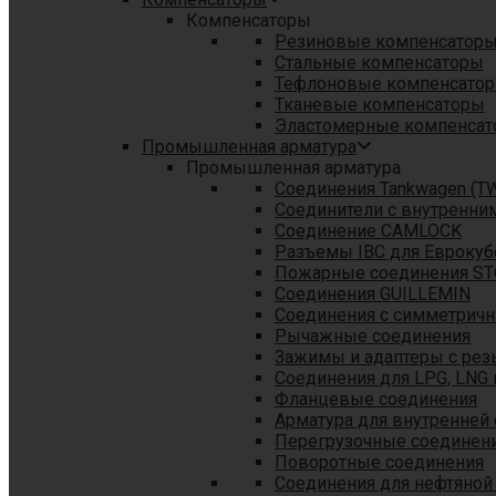
Компенсаторы
Резиновые компенсатор
Стальные компенсаторы
Тефлоновые компенсато
Тканевые компенсаторы
Эластомерные компенса
Промышленная арматура
Промышленная арматура
Соединения Tankwagen (T
Соединители с внутренни
Соединение CAMLOCK
Разъемы IBC для Еврокуб
Пожарные соединения S
Соединения GUILLEMIN
Соединения с симметрич
Рычажные соединения
Зажимы и адаптеры с рез
Соединения для LPG, LNG 
Фланцевые соединения
Арматура для внутренней
Перегрузочные соединен
Поворотные соединения
Соединения для нефтяной