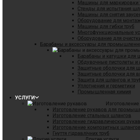
Машины для маркировки 
Стенды для испытания шл
Машины для снятия заусе
Оборудование для монтаж
Машины для гибки труб
Многофункциональные уст
Оборудование для очистки
Барабаны и аксессуары для промышленн
Барабаны и катушки для 
Обдувочные пистолеты и 
Защитные оболочки для 
Защитные оболочки для в
Защита для шлангов и тр
Уплотнения и герметики
Промышленная химия
УСЛУГИ
Изготовление
Изготовление рукавов для промыш
Изготовление стальных шлангов
Изготовление гидравлических рука
Изготовление композитных шланго
Гнуття гідравлічних труб
Другие услуги