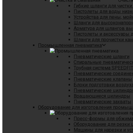
Очист
Гибкие шланги для чистки
Пистолеты для воды низк
Устройства для пены, мой
Шланги для высоконапор
Арматура для шлангов в
Пистолеты и аксессуары 
Шланги для прочистки кан
Промышленная пневматика
Пневматические шланги
Спиральные пневматичес
Tрубная система SPEEDFI
Пневматические соедине
Пневматические клапаны
Блоки подготовки воздуха
Пневматические цилинд
Вращающиеся цилиндры
Пневматические захваты
Оборудование для изготовления промы
Пресс-формы для обжима 
Оборудование для резки 
Машины для нарезки и ус