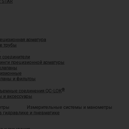
R STAR
ецизионная арматура
е трубы
®
 соединители
тинги прецизионной арматуры
клапаны
цизионные
апаны и фильтры
®
ъемные соединения QC-LOK
 и аксессуары
Измерительные системы и манометры
 гидравлике и пневматике