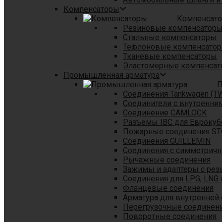
Компенсаторы
Компенсат
Резиновые компенсатор
Стальные компенсаторы
Тефлоновые компенсато
Тканевые компенсаторы
Эластомерные компенса
Промышленная арматура
П
Соединения Tankwagen (T
Соединители с внутренни
Соединение CAMLOCK
Разъемы IBC для Еврокуб
Пожарные соединения S
Соединения GUILLEMIN
Соединения с симметрич
Рычажные соединения
Зажимы и адаптеры с рез
Соединения для LPG, LNG 
Фланцевые соединения
Арматура для внутренней
Перегрузочные соединен
Поворотные соединения