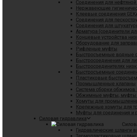
Соединения для нефтяной
Нержавеющие гигиеничес
Клеевые соединения GEK
Соединения для пескостр
Cоединения для штукатур
Арматура (соединители дл
Концевые устройства низ
Оборудование для заправ
Рифленые муфты
Быстросъемные водные 
Быстросоединения для л
Быстросоединителях низк
Быстросъемные соединени
Пластиковые быстросъе
Промышленные клапаны
Система сборки обжимов 
Обжимные муфты, муфты 
Хомуты для промышленн
Крепежные хомуты для тр
Муфты для соединения и 
Силовая гидравлика
Силов
Гидравлические шланги в
Термопластиковые шланг