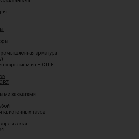
оры
ы
ры
торы
ромышленная арматура
W)
м покрытием из E-CTFE
ов
TORZ
ными захватами
ьбой
и криогенных газов
 опрессовки
ия