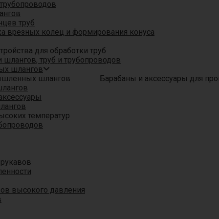
трубопроводов
ангов
нцев труб
а врезных колец и формирования конуса
ройства для обработки труб
 шлангов, труб и трубопроводов
ых шлангов
Барабаны и аксессуары для п
шлангов
аксессуары
шлангов
ысоких температур
убопроводов
 рукавов
ленности
вов высокого давления
в