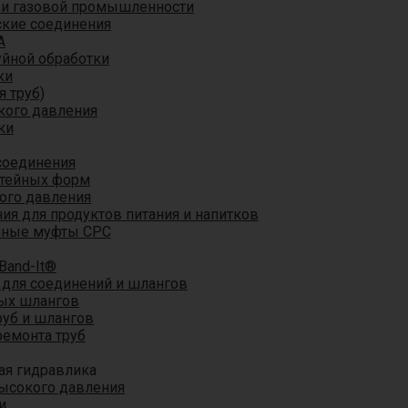
 и газовой промышленности
кие соединения
A
уйной обработки
ки
я труб)
кого давления
ки
соединения
итейных форм
ого давления
я для продуктов питания и напитков
мные муфты CPC
Band-It®
для соединений и шлангов
ых шлангов
уб и шлангов
ремонта труб
ая гидравлика
ысокого давления
и