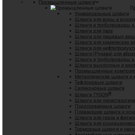
Промышленные шланги
П
Универсальные шланги
Шланги для воды и возду
Шланги и трубопроводы 
Шланги для пара
Шланги для пищевых вещ
Шланги для химических в
Шланги для нефтепродукт
Шланги (Рукава) для абр
Шланги и трубопроводы дл
Шланги выхлопные и вен
Промышленные композит
Металлические шланги и 
Тефлоновые шланги
Силиконовые шланги
®
Шланги TYGON
Шланги для перистальтиче
Подогреваемые шланги
Плавающие шланги и осн
Шланги для газов и фитин
Шланги для кондициониро
Тормозные шланги и нако
Автомобильные шланги и