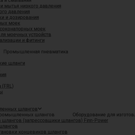
ка и смывания
 и мытья низкого давления
ого давления
ки и дозирования
ных моек
ысоконапорных моек
для моечных устройств
ализации и фитинги
Промышленная пневматика
кие шланги
T
ния
 (FRL)
ры
шленных шлангов
Оборудование для изгото
шлангов (запрессовщики шлангов) Finn-Power
шлангов
тановки концевиков шлангов