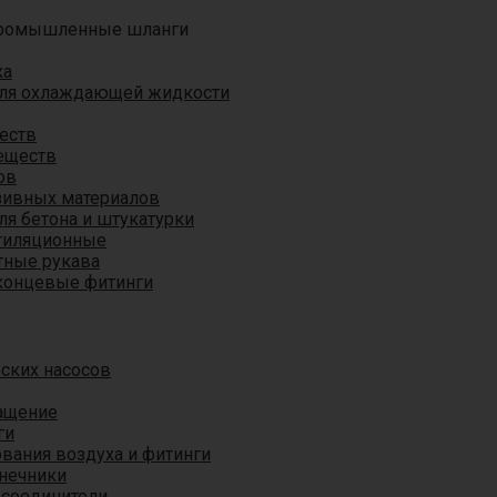
ромышленные шланги
ха
для охлаждающей жидкости
еств
еществ
ов
азивных материалов
я бетона и штукатурки
тиляционные
ные рукава
концевые фитинги
ских насосов
ащение
ги
вания воздуха и фитинги
нечники
 соединители