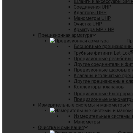
Шланги и аксессуары SPI
Соединения UHP
Адапторы UHP
Манометры UHP
Очистка UHP
Арматура MP / HP
Прецизионная арматура
Пр
Бесшовные прецизионны
Трубные фитинги Let-Lok
Прецизионные резьбовые
Другие соединители и фи
Прецизионные шаровые 
Клапаны игольчатые пре
Другие прецизионные кл
Коллекторы клапанов
Прецизионные быстрораз
Прецизионные манометры
Измерительные системы и манометры
Измерительные системы в
Манометры
Очистка и смывания