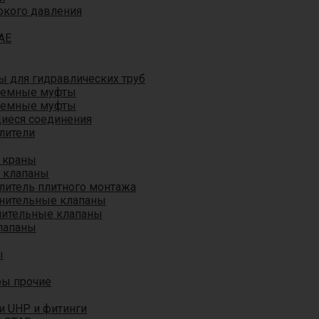
окого давления
AE
 для гидравлических труб
ъемные муфты
ъемные муфты
иеся соединения
лители
 краны
 клапаны
литель плитного монтажа
анительные клапаны
нительные клапаны
лапаны
ы
ры прочие
и UHP и фитинги