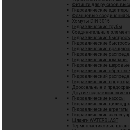
Фитинги для рукавов выс
Гидравлические адаптеры
Фланцевые соединения S
Хомуты DIN 3015
Гидравлические трубы
Соединительные элементы
Гидравлические быстрос
Гидравлические быстрос
Гидравлические вращающ
Гидравлические распреде
Гидравлические клапаны
Гидравлические шаровые
Гидравлические обратные
Гидравлический распреде
Гидравлические предохр
Дроссельные и предохра
Другие гидравлические к
Гидравлические насосы
Гидравлические цилиндр
Гидравлические агрегаты
Гидравлические аксессуа
Шланги WATERBLAST
Термопластиковые шланг