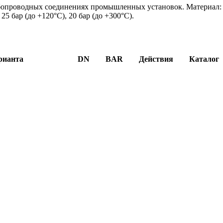
убопроводных соединениях промышленных установок. Материал:
25 бар (до +120°C), 20 бар (до +300°C).
рианта
DN
BAR
Действия
Каталог