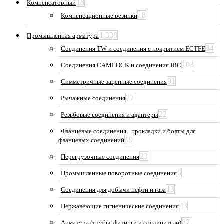
18
Компенсаторный
18
Компенсационные резинки
1 338
Промышленная арматура
34
Соединения TW и соединения с покрытием ECTFE
103
Соединения CAMLOCK и соединения IBC
91
Симметричные зацепные соединения
77
Рычажные соединения
22
Резьбовые соединения и адаптеры
Фланцевые соединения_ прокладки и болты для
19
фланцевых соединений
23
Перегрузочные соединения
6
Промышленные поворотные соединения
13
Соединения для добычи нефти и газа
43
Нержавеющие гигиенические соединения
87
Арматура (трубы, фитинги и соединители)