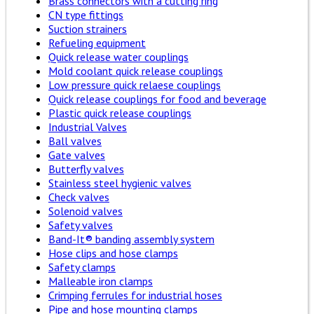
Brass connectors with a cutting ring
CN type fittings
Suction strainers
Refueling equipment
Quick release water couplings
Mold coolant quick release couplings
Low pressure quick relaese couplings
Quick release couplings for food and beverage
Plastic quick release couplings
Industrial Valves
Ball valves
Gate valves
Butterfly valves
Stainless steel hygienic valves
Check valves
Solenoid valves
Safety valves
Band-It® banding assembly system
Hose clips and hose clamps
Safety clamps
Malleable iron clamps
Crimping ferrules for industrial hoses
Pipe and hose mounting clamps