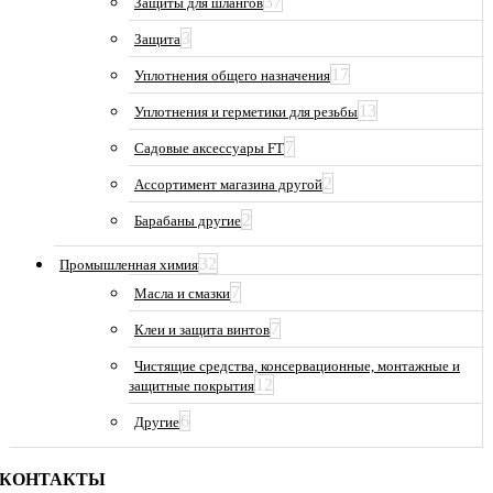
37
Защиты для шлангов
3
Защита
17
Уплотнения общего назначения
13
Уплотнения и герметики для резьбы
7
Садовые аксессуары FT
2
Ассортимент магазина другой
2
Барабаны другие
32
Промышленная химия
7
Масла и смазки
7
Клеи и защита винтов
Чистящие средства, консервационные, монтажные и
12
защитные покрытия
6
Другие
КОНТАКТЫ