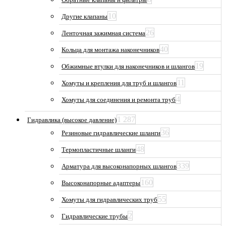
10
Другие клапаны
26
Ленточная зажимная система
40
Кольца для монтажа наконечников
19
Обжимные втулки для наконечников и шлангов
11
Хомуты и крепления для труб и шлангов
4
Хомуты для соединения и ремонта труб
1 287
Гидравлика (высокое давление)
36
Резиновые гидравлические шланги
48
Термопластичные шланги
339
Арматура для высоконапорных шлангов
160
Высоконапорные адаптеры
55
Хомуты для гидравлических труб
2
Гидравлические трубы