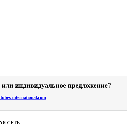
и или индивидуальное предложение?
ubes-international.com
АЯ СЕТЬ