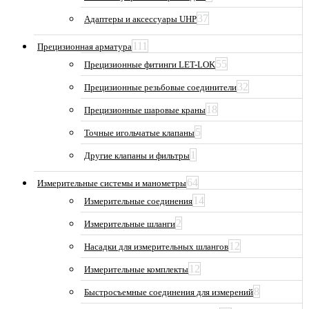
37
Адаптеры и аксессуары UHP
111
Прецизионная арматура
55
Прецизионные фитинги LET-LOK
32
Прецизионные резьбовые соединители
18
Прецизионные шаровые краны
5
Точные игольчатые клапаны
1
Другие клапаны и фильтры
64
Измерительные системы и манометры
14
Измерительные соединения
2
Измерительные шланги
12
Насадки для измерительных шлангов
12
Измерительные комплекты
8
Быстросъемные соединения для измерений