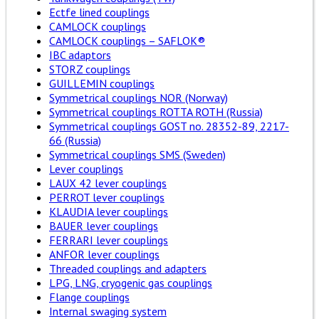
Ectfe lined couplings
CAMLOCK couplings
CAMLOCK couplings – SAFLOK®
IBC adaptors
STORZ couplings
GUILLEMIN couplings
Symmetrical couplings NOR (Norway)
Symmetrical couplings ROTTA ROTH (Russia)
Symmetrical couplings GOST no. 28352-89, 2217-
66 (Russia)
Symmetrical couplings SMS (Sweden)
Lever couplings
LAUX 42 lever couplings
PERROT lever couplings
KLAUDIA lever couplings
BAUER lever couplings
FERRARI lever couplings
ANFOR lever couplings
Threaded couplings and adapters
LPG, LNG, cryogenic gas couplings
Flange couplings
Internal swaging system