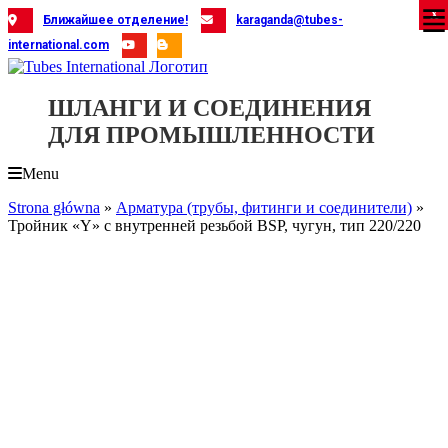
Skip
X
X
X
X
X
X
X
X
X
X
X
X
X
X
X
X
X
X
X
Ближайшее отделение!
karaganda@tubes-
to
international.com
content
ШЛАНГИ И СОЕДИНЕНИЯ
ДЛЯ ПРОМЫШЛЕННОСТИ
Menu
Strona główna
»
Арматура (трубы, фитинги и соединители)
»
Тройник «Y» с внутренней резьбой BSP, чугун, тип 220/220