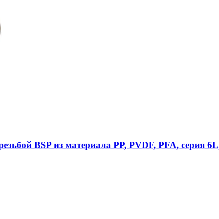
езьбой BSP из материала PP, PVDF, PFA, серия 6L