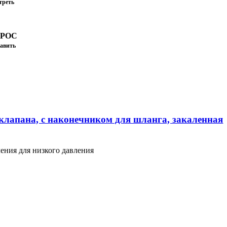
треть
ПРОС
авить
клапана, с наконечником для шланга, закаленная
ения для низкого давления