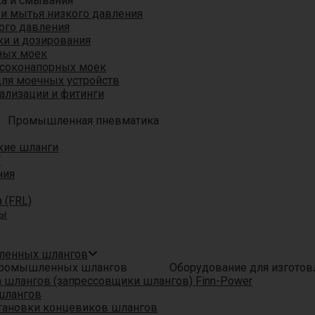
ка и смывания
 и мытья низкого давления
ого давления
ки и дозирования
ных моек
ысоконапорных моек
для моечных устройств
ализации и фитинги
Промышленная пневматика
кие шланги
T
ния
 (FRL)
ры
шленных шлангов
Оборудование для изгото
шлангов (запрессовщики шлангов) Finn-Power
шлангов
тановки концевиков шлангов