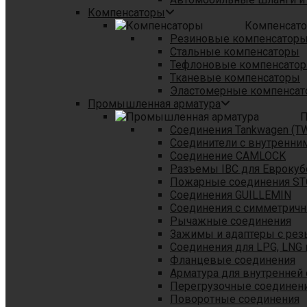
Компенсаторы
Компенсат
Резиновые компенсатор
Стальные компенсаторы
Тефлоновые компенсато
Тканевые компенсаторы
Эластомерные компенса
Промышленная арматура
П
Соединения Tankwagen (T
Соединители с внутренни
Соединение CAMLOCK
Разъемы IBC для Еврокуб
Пожарные соединения S
Соединения GUILLEMIN
Соединения с симметрич
Рычажные соединения
Зажимы и адаптеры с рез
Соединения для LPG, LNG 
Фланцевые соединения
Арматура для внутренней
Перегрузочные соединен
Поворотные соединения