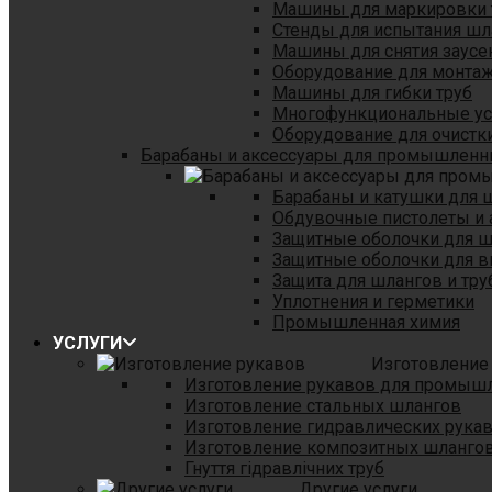
Машины для маркировки 
Стенды для испытания шл
Машины для снятия заусе
Оборудование для монтаж
Машины для гибки труб
Многофункциональные уст
Оборудование для очистки
Барабаны и аксессуары для промышленн
Барабаны и катушки для 
Обдувочные пистолеты и 
Защитные оболочки для 
Защитные оболочки для в
Защита для шлангов и тр
Уплотнения и герметики
Промышленная химия
УСЛУГИ
Изготовление
Изготовление рукавов для промыш
Изготовление стальных шлангов
Изготовление гидравлических рука
Изготовление композитных шланго
Гнуття гідравлічних труб
Другие услуги