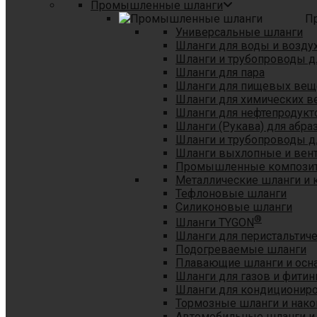
Промышленные шланги
П
Универсальные шланги
Шланги для воды и возду
Шланги и трубопроводы 
Шланги для пара
Шланги для пищевых вещ
Шланги для химических в
Шланги для нефтепродукт
Шланги (Рукава) для абр
Шланги и трубопроводы дл
Шланги выхлопные и вен
Промышленные композит
Металлические шланги и 
Тефлоновые шланги
Силиконовые шланги
®
Шланги TYGON
Шланги для перистальтиче
Подогреваемые шланги
Плавающие шланги и осн
Шланги для газов и фитин
Шланги для кондициониро
Тормозные шланги и нако
Автомобильные шланги и