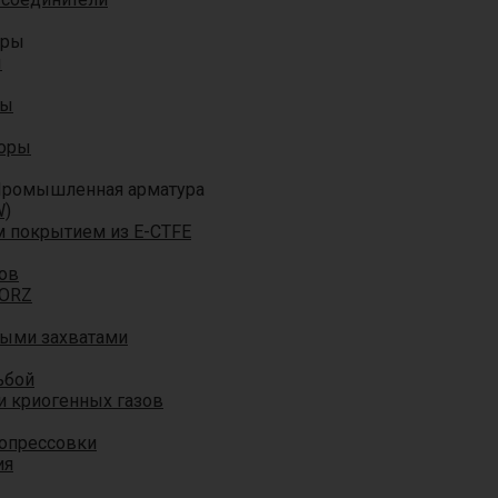
оры
ы
ры
торы
ромышленная арматура
W)
м покрытием из E-CTFE
ов
TORZ
ными захватами
ьбой
и криогенных газов
 опрессовки
ия