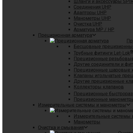
Шланги и аксессуары SPI
Соединения UHP
Адапторы UHP
Манометры UHP
Очистка UHP
Арматура MP / HP
Прецизионная арматура
Пр
Бесшовные прецизионны
Трубные фитинги Let-Lok
Прецизионные резьбовые
Другие соединители и фи
Прецизионные шаровые 
Клапаны игольчатые пре
Другие прецизионные кл
Коллекторы клапанов
Прецизионные быстрораз
Прецизионные манометры
Измерительные системы и манометры
Измерительные системы в
Манометры
Очистка и смывания