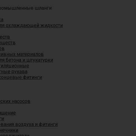
ромышленные шланги
ха
для охлаждающей жидкости
еств
еществ
ов
азивных материалов
я бетона и штукатурки
тиляционные
ные рукава
концевые фитинги
ских насосов
ащение
ги
вания воздуха и фитинги
нечники
 соединители