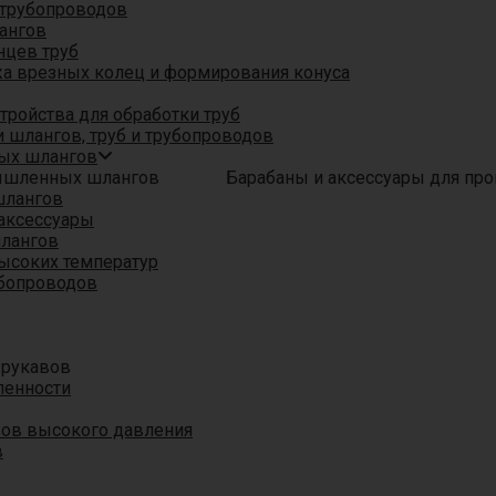
трубопроводов
ангов
нцев труб
а врезных колец и формирования конуса
ройства для обработки труб
 шлангов, труб и трубопроводов
ых шлангов
Барабаны и аксессуары для п
шлангов
аксессуары
шлангов
ысоких температур
убопроводов
 рукавов
ленности
вов высокого давления
в