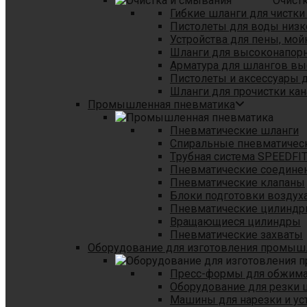
Очист
Гибкие шланги для чистки
Пистолеты для воды низк
Устройства для пены, мой
Шланги для высоконапор
Арматура для шлангов в
Пистолеты и аксессуары 
Шланги для прочистки кан
Промышленная пневматика
Пневматические шланги
Спиральные пневматичес
Tрубная система SPEEDFI
Пневматические соедине
Пневматические клапаны
Блоки подготовки воздуха
Пневматические цилинд
Вращающиеся цилиндры
Пневматические захваты
Оборудование для изготовления промы
Пресс-формы для обжима 
Оборудование для резки 
Машины для нарезки и ус