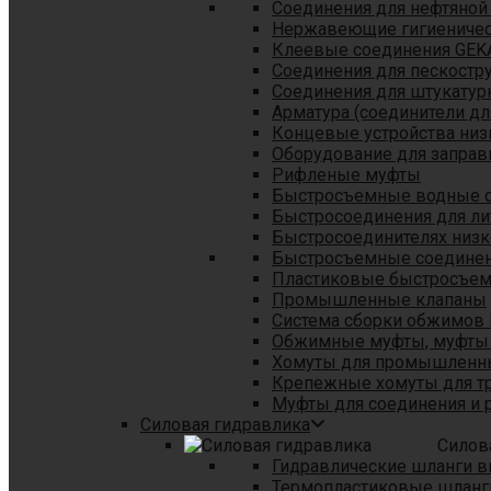
Соединения для нефтяной
Нержавеющие гигиеничес
Клеевые соединения GEK
Соединения для пескостр
Cоединения для штукатур
Арматура (соединители дл
Концевые устройства низ
Оборудование для заправ
Рифленые муфты
Быстросъемные водные 
Быстросоединения для л
Быстросоединителях низк
Быстросъемные соединени
Пластиковые быстросъе
Промышленные клапаны
Система сборки обжимов 
Обжимные муфты, муфты 
Хомуты для промышленн
Крепежные хомуты для тр
Муфты для соединения и 
Силовая гидравлика
Силов
Гидравлические шланги в
Термопластиковые шланг