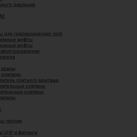
окого давления
AE
 для гидравлических труб
ъемные муфты
ъемные муфты
иеся соединения
лители
 краны
 клапаны
литель плитного монтажа
анительные клапаны
нительные клапаны
лапаны
ы
ры прочие
и UHP и фитинги