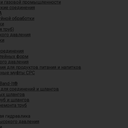
 и газовой промышленности
кие соединения
A
уйной обработки
ки
я труб)
кого давления
ки
соединения
итейных форм
ого давления
я для продуктов питания и напитков
мные муфты CPC
Band-It®
для соединений и шлангов
ых шлангов
уб и шлангов
ремонта труб
ая гидравлика
ысокого давления
и