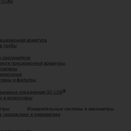
R STAR
ецизионная арматура
е трубы
®
 соединители
тинги прецизионной арматуры
клапаны
цизионные
апаны и фильтры
®
ъемные соединения QC-LOK
 и аксессуары
Измерительные системы и манометры
 гидравлике и пневматике