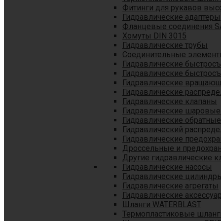
Фитинги для рукавов выс
Гидравлические адаптеры
Фланцевые соединения S
Хомуты DIN 3015
Гидравлические трубы
Соединительные элементы
Гидравлические быстрос
Гидравлические быстрос
Гидравлические вращающ
Гидравлические распреде
Гидравлические клапаны
Гидравлические шаровые
Гидравлические обратные
Гидравлический распреде
Гидравлические предохр
Дроссельные и предохра
Другие гидравлические к
Гидравлические насосы
Гидравлические цилиндр
Гидравлические агрегаты
Гидравлические аксессуа
Шланги WATERBLAST
Термопластиковые шланг