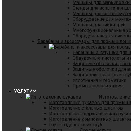
Машины для маркировки 
Стенды для испытания шл
Машины для снятия заусе
Оборудование для монтаж
Машины для гибки труб
Многофункциональные уст
Оборудование для очистки
Барабаны и аксессуары для промышленн
Барабаны и катушки для 
Обдувочные пистолеты и 
Защитные оболочки для 
Защитные оболочки для в
Защита для шлангов и тр
Уплотнения и герметики
Промышленная химия
УСЛУГИ
Изготовление
Изготовление рукавов для промыш
Изготовление стальных шлангов
Изготовление гидравлических рука
Изготовление композитных шланго
Гнуття гідравлічних труб
Другие услуги