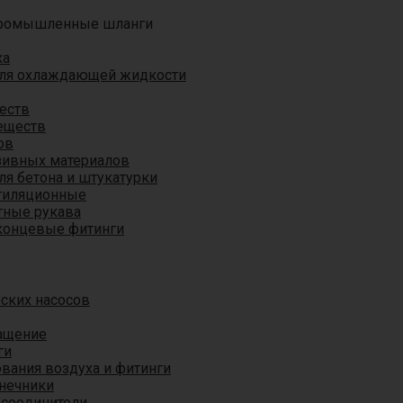
ромышленные шланги
ха
для охлаждающей жидкости
еств
еществ
ов
азивных материалов
я бетона и штукатурки
тиляционные
ные рукава
концевые фитинги
ских насосов
ащение
ги
вания воздуха и фитинги
нечники
 соединители