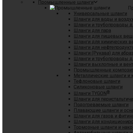
Промышленные шланги
П
Универсальные шланги
Шланги для воды и возду
Шланги и трубопроводы 
Шланги для пара
Шланги для пищевых вещ
Шланги для химических в
Шланги для нефтепродукт
Шланги (Рукава) для абр
Шланги и трубопроводы дл
Шланги выхлопные и вен
Промышленные композит
Металлические шланги и 
Тефлоновые шланги
Силиконовые шланги
®
Шланги TYGON
Шланги для перистальтиче
Подогреваемые шланги
Плавающие шланги и осн
Шланги для газов и фитин
Шланги для кондициониро
Тормозные шланги и нако
Автомобильные шланги и