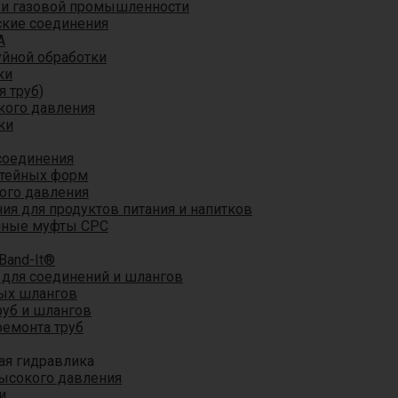
 и газовой промышленности
кие соединения
A
уйной обработки
ки
я труб)
кого давления
ки
соединения
итейных форм
ого давления
я для продуктов питания и напитков
мные муфты CPC
Band-It®
для соединений и шлангов
ых шлангов
уб и шлангов
ремонта труб
ая гидравлика
ысокого давления
и