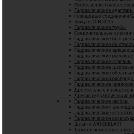
Фитинги для рукавов выс
Гидравлические адаптеры
Фланцевые соединения S
Хомуты DIN 3015
Гидравлические трубы
Соединительные элементы
Гидравлические быстрос
Гидравлические быстрос
Гидравлические вращающ
Гидравлические распреде
Гидравлические клапаны
Гидравлические шаровые
Гидравлические обратные
Гидравлический распреде
Гидравлические предохр
Дроссельные и предохра
Другие гидравлические к
Гидравлические насосы
Гидравлические цилиндр
Гидравлические агрегаты
Гидравлические аксессуа
Шланги WATERBLAST
Термопластиковые шланг