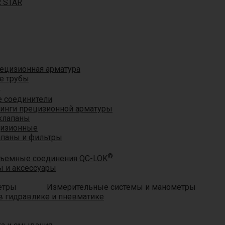
R STAR
ецизионная арматура
е трубы
®
 соединители
тинги прецизионной арматуры
клапаны
цизионные
апаны и фильтры
®
ъемные соединения QC-LOK
 и аксессуары
Измерительные системы и манометры
 гидравлике и пневматике