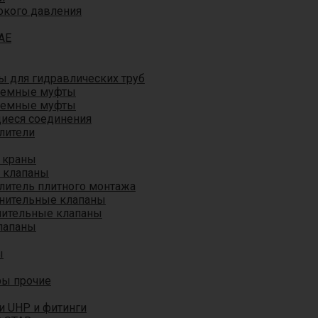
окого давления
AE
 для гидравлических труб
ъемные муфты
ъемные муфты
иеся соединения
лители
 краны
 клапаны
литель плитного монтажа
анительные клапаны
нительные клапаны
лапаны
ы
ры прочие
и UHP и фитинги