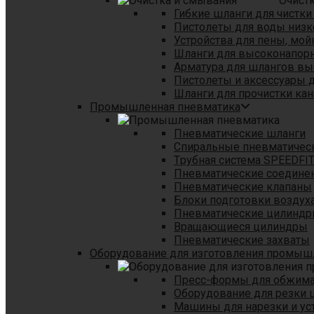
Очист
Гибкие шланги для чистки
Пистолеты для воды низк
Устройства для пены, мой
Шланги для высоконапор
Арматура для шлангов в
Пистолеты и аксессуары 
Шланги для прочистки кан
Промышленная пневматика
Пневматические шланги
Спиральные пневматичес
Tрубная система SPEEDFI
Пневматические соедине
Пневматические клапаны
Блоки подготовки воздуха
Пневматические цилинд
Вращающиеся цилиндры
Пневматические захваты
Оборудование для изготовления промы
Пресс-формы для обжима 
Оборудование для резки 
Машины для нарезки и ус