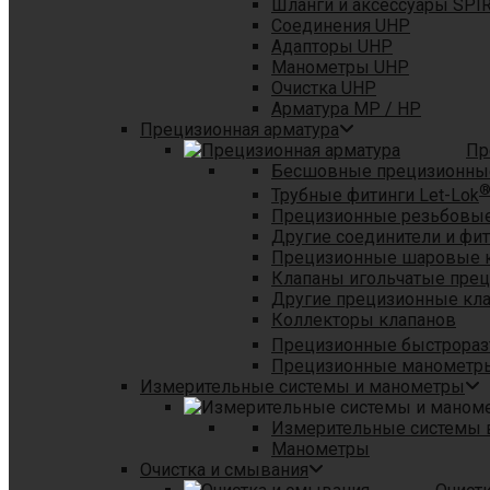
Шланги и аксессуары SPI
Соединения UHP
Адапторы UHP
Манометры UHP
Очистка UHP
Арматура MP / HP
Прецизионная арматура
Пр
Бесшовные прецизионны
Трубные фитинги Let-Lok
Прецизионные резьбовые
Другие соединители и фи
Прецизионные шаровые 
Клапаны игольчатые пре
Другие прецизионные кл
Коллекторы клапанов
Прецизионные быстрораз
Прецизионные манометры
Измерительные системы и манометры
Измерительные системы в
Манометры
Очистка и смывания