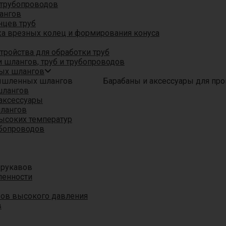
трубопроводов
ангов
нцев труб
а врезных колец и формирования конуса
ройства для обработки труб
 шлангов, труб и трубопроводов
ых шлангов
Барабаны и аксессуары для п
шлангов
аксессуары
шлангов
ысоких температур
убопроводов
 рукавов
ленности
вов высокого давления
в