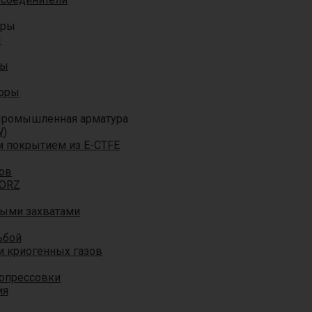
оры
ы
ры
торы
ромышленная арматура
W)
м покрытием из E-CTFE
ов
TORZ
ными захватами
ьбой
и криогенных газов
 опрессовки
ия