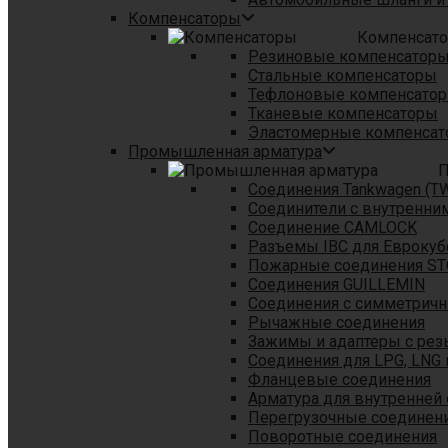
Компенсаторы
Компенсат
Резиновые компенсатор
Стальные компенсаторы
Тефлоновые компенсато
Тканевые компенсаторы
Эластомерные компенса
Промышленная арматура
П
Соединения Tankwagen (T
Соединители с внутренни
Соединение CAMLOCK
Разъемы IBC для Еврокуб
Пожарные соединения S
Соединения GUILLEMIN
Соединения с симметрич
Рычажные соединения
Зажимы и адаптеры с рез
Соединения для LPG, LNG 
Фланцевые соединения
Арматура для внутренней
Перегрузочные соединен
Поворотные соединения