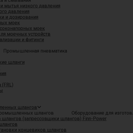
ка и смывания
 и мытья низкого давления
ого давления
ки и дозирования
ных моек
ысоконапорных моек
для моечных устройств
ализации и фитинги
Промышленная пневматика
кие шланги
T
ния
 (FRL)
ры
шленных шлангов
Оборудование для изгото
шлангов (запрессовщики шлангов) Finn-Power
шлангов
тановки концевиков шлангов