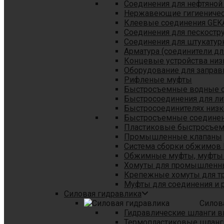
Соединения для нефтяной
Нержавеющие гигиеничес
Клеевые соединения GEK
Соединения для пескостр
Cоединения для штукатур
Арматура (соединители дл
Концевые устройства низ
Оборудование для заправ
Рифленые муфты
Быстросъемные водные 
Быстросоединения для л
Быстросоединителях низк
Быстросъемные соединени
Пластиковые быстросъе
Промышленные клапаны
Система сборки обжимов 
Обжимные муфты, муфты 
Хомуты для промышленн
Крепежные хомуты для тр
Муфты для соединения и 
Силовая гидравлика
Силов
Гидравлические шланги в
Термопластиковые шланг