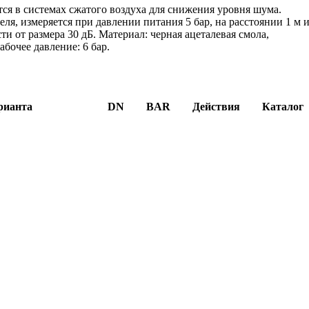
я в системах сжатого воздуха для снижения уровня шума.
я, измеряется при давлении питания 5 бар, на расстоянии 1 м 
ти от размера 30 дБ. Материал: черная ацеталевая смола,
абочее давление: 6 бар.
рианта
DN
BAR
Действия
Каталог