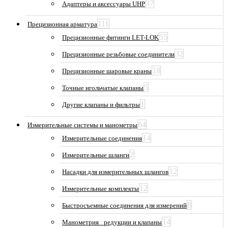
37
Адаптеры и аксессуары UHP
111
Прецизионная арматура
55
Прецизионные фитинги LET-LOK
32
Прецизионные резьбовые соединители
18
Прецизионные шаровые краны
5
Точные игольчатые клапаны
1
Другие клапаны и фильтры
64
Измерительные системы и манометры
14
Измерительные соединения
2
Измерительные шланги
12
Насадки для измерительных шлангов
12
Измерительные комплекты
8
Быстросъемные соединения для измерений
14
Манометрия_ редукции и клапаны