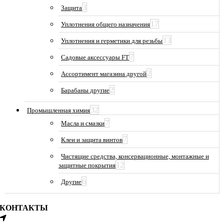
3
Защита
17
Уплотнения общего назначения
13
Уплотнения и герметики для резьбы
7
Садовые аксессуары FT
2
Ассортимент магазина другой
2
Барабаны другие
32
Промышленная химия
7
Масла и смазки
7
Клеи и защита винтов
Чистящие средства, консервационные, монтажные и
12
защитные покрытия
6
Другие
КОНТАКТЫ