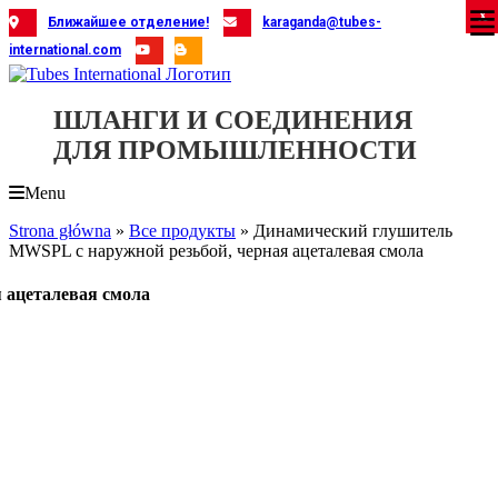
Skip
X
X
X
X
X
X
X
X
X
X
X
X
X
X
X
X
X
X
X
Ближайшее отделение!
karaganda@tubes-
to
international.com
content
ШЛАНГИ И СОЕДИНЕНИЯ
ДЛЯ ПРОМЫШЛЕННОСТИ
Menu
Strona główna
»
Все продукты
»
Динамический глушитель
MWSPL с наружной резьбой, черная ацеталевая смола
 ацеталевая смола