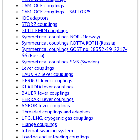
CAMLOCK couplings
CAMLOCK couplings – SAFLOK®
IBC adaptors
STORZ couplings
GUILLEMIN couplings
Symmetrical couplings NOR (Norway)
Symmetrical couplings ROTTA ROTH (Russia)
Symmetrical couplings GOST no. 28352-89, 2217-
66 (Russia)
Symmetrical couplings SMS (Sweden)
Lever couplings
LAUX 42 lever couplings
PERROT lever couplings
KLAUDIA lever couplings
BAUER lever couplings
FERRARI lever couplings
ANFOR lever couplings
Threaded couplings and adapters
LPG, LNG, cryogenic gas couplings
Flange couplings
Internal swaging system
Loading and unloading couplings