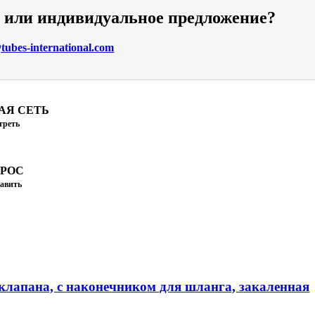
и или индивидуальное предложение?
ubes-international.com
АЯ СЕТЬ
треть
ПРОС
авить
клапана, с наконечником для шланга, закаленная