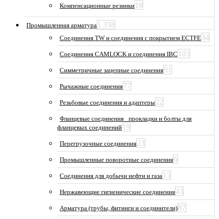
18
Компенсационные резинки
1 338
Промышленная арматура
34
Соединения TW и соединения с покрытием ECTFE
103
Соединения CAMLOCK и соединения IBC
91
Симметричные зацепные соединения
77
Рычажные соединения
22
Резьбовые соединения и адаптеры
Фланцевые соединения_ прокладки и болты для
19
фланцевых соединений
23
Перегрузочные соединения
6
Промышленные поворотные соединения
13
Соединения для добычи нефти и газа
43
Нержавеющие гигиенические соединения
87
Арматура (трубы, фитинги и соединители)