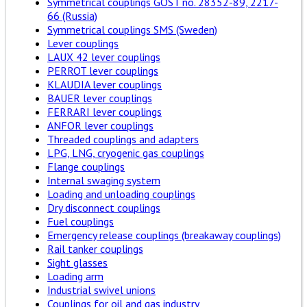
Symmetrical couplings GOST no. 28352-89, 2217-
66 (Russia)
Symmetrical couplings SMS (Sweden)
Lever couplings
LAUX 42 lever couplings
PERROT lever couplings
KLAUDIA lever couplings
BAUER lever couplings
FERRARI lever couplings
ANFOR lever couplings
Threaded couplings and adapters
LPG, LNG, cryogenic gas couplings
Flange couplings
Internal swaging system
Loading and unloading couplings
Dry disconnect couplings
Fuel couplings
Emergency release couplings (breakaway couplings)
Rail tanker couplings
Sight glasses
Loading arm
Industrial swivel unions
Couplings for oil and gas industry