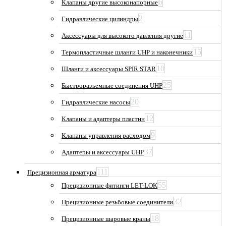
6
Клапаны другие высоконапорные
2
Гидравлические цилиндры
11
Аксессуары для высокого давления другие
15
Термопластичные шланги UHP и наконечники
10
Шланги и аксессуары SPIR STAR
25
Быстроразъемные соединения UHP
20
Гидравлические насосы
12
Клапаны и адаптеры пластин
9
Клапаны управления расходом
37
Адаптеры и аксессуары UHP
111
Прецизионная арматура
55
Прецизионные фитинги LET-LOK
32
Прецизионные резьбовые соединители
18
Прецизионные шаровые краны