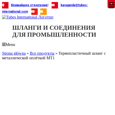
Skip
X
X
X
X
X
X
X
X
X
X
X
X
X
X
X
X
X
X
X
Ближайшее отделение!
karaganda@tubes-
to
international.com
content
ШЛАНГИ И СОЕДИНЕНИЯ
ДЛЯ ПРОМЫШЛЕННОСТИ
Menu
Strona główna
»
Все продукты
»
Термопластичный шланг с
металлической оплёткой MT1