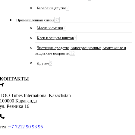
2
Барабаны другие
32
Промышленная химия
7
Масла и смазки
7
Клеи и защита винтов
Чистящие средства, консервационные, монтажные и
12
защитные покрытия
6
Другие
КОНТАКТЫ
ТОО Tubes International Kazachstan
100000 Караганда
ул. Резника 16
тел.:
+7 7212 90 93 95