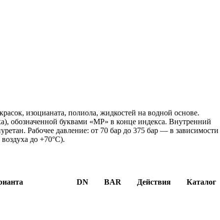
красок, изоцианата, полиола, жидкостей на водной основе.
ха), обозначенной буквами «MP» в конце индекса. Внутренний
уретан. Рабочее давление: от 70 бар до 375 бар — в зависимости
 воздуха до +70°C).
рианта
DN
BAR
Действия
Каталог