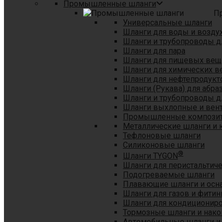
Промышленные шланги
П
Универсальные шланги
Шланги для воды и возду
Шланги и трубопроводы 
Шланги для пара
Шланги для пищевых вещ
Шланги для химических в
Шланги для нефтепродукт
Шланги (Рукава) для абр
Шланги и трубопроводы дл
Шланги выхлопные и вен
Промышленные композит
Металлические шланги и 
Тефлоновые шланги
Силиконовые шланги
®
Шланги TYGON
Шланги для перистальтиче
Подогреваемые шланги
Плавающие шланги и осн
Шланги для газов и фитин
Шланги для кондициониро
Тормозные шланги и нако
Автомобильные шланги и