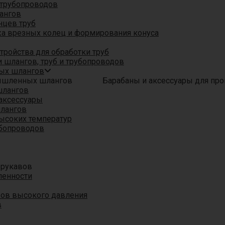
трубопроводов
ангов
нцев труб
а врезных колец и формирования конуса
ройства для обработки труб
 шлангов, труб и трубопроводов
ых шлангов
Барабаны и аксессуары для п
шлангов
аксессуары
шлангов
ысоких температур
убопроводов
 рукавов
ленности
вов высокого давления
в