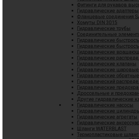
Фитинги для рукавов выс
Гидравлические адаптеры
Фланцевые соединения S
Хомуты DIN 3015
Гидравлические трубы
Соединительные элементы
Гидравлические быстрос
Гидравлические быстрос
Гидравлические вращающ
Гидравлические распреде
Гидравлические клапаны
Гидравлические шаровые
Гидравлические обратные
Гидравлический распреде
Гидравлические предохр
Дроссельные и предохра
Другие гидравлические к
Гидравлические насосы
Гидравлические цилиндр
Гидравлические агрегаты
Гидравлические аксессуа
Шланги WATERBLAST
Термопластиковые шланг