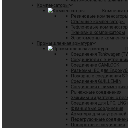
Компенсаторы
Компенсат
Резиновые компенсатор
Стальные компенсаторы
Тефлоновые компенсато
Тканевые компенсаторы
Эластомерные компенса
Промышленная арматура
П
Соединения Tankwagen (T
Соединители с внутренни
Соединение CAMLOCK
Разъемы IBC для Еврокуб
Пожарные соединения S
Соединения GUILLEMIN
Соединения с симметрич
Рычажные соединения
Зажимы и адаптеры с рез
Соединения для LPG, LNG 
Фланцевые соединения
Арматура для внутренней
Перегрузочные соединен
Поворотные соединения