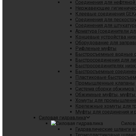
Соединения для нефтяной
Нержавеющие гигиеничес
Клеевые соединения GEK
Соединения для пескостр
Cоединения для штукатур
Арматура (соединители дл
Концевые устройства низ
Оборудование для заправ
Рифленые муфты
Быстросъемные водные 
Быстросоединения для л
Быстросоединителях низк
Быстросъемные соединени
Пластиковые быстросъе
Промышленные клапаны
Система сборки обжимов 
Обжимные муфты, муфты 
Хомуты для промышленн
Крепежные хомуты для тр
Муфты для соединения и 
Силовая гидравлика
Силов
Гидравлические шланги в
Термопластиковые шланг