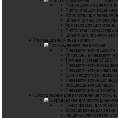
Очист
Гибкие шланги для чистки
Пистолеты для воды низк
Устройства для пены, мой
Шланги для высоконапор
Арматура для шлангов в
Пистолеты и аксессуары 
Шланги для прочистки кан
Промышленная пневматика
Пневматические шланги
Спиральные пневматичес
Tрубная система SPEEDFI
Пневматические соедине
Пневматические клапаны
Блоки подготовки воздуха
Пневматические цилинд
Вращающиеся цилиндры
Пневматические захваты
Оборудование для изготовления промы
Пресс-формы для обжима 
Оборудование для резки 
Машины для нарезки и ус