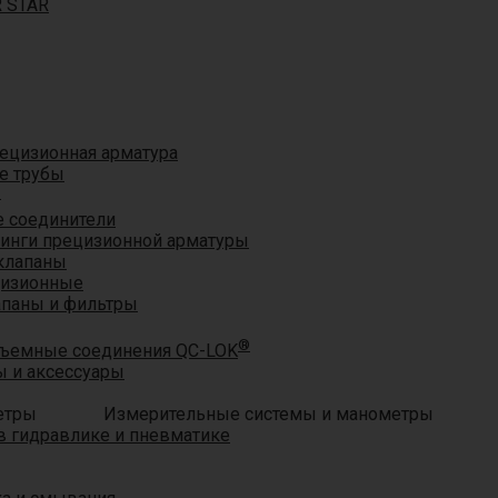
R STAR
ецизионная арматура
е трубы
®
 соединители
тинги прецизионной арматуры
клапаны
цизионные
апаны и фильтры
®
ъемные соединения QC-LOK
 и аксессуары
Измерительные системы и манометры
 гидравлике и пневматике