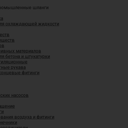
ромышленные шланги
ха
для охлаждающей жидкости
еств
еществ
ов
азивных материалов
я бетона и штукатурки
тиляционные
ные рукава
концевые фитинги
ских насосов
ащение
ги
вания воздуха и фитинги
нечники
 соединители