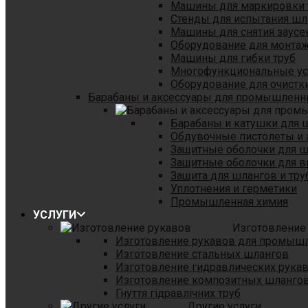
Машины для маркировки 
Стенды для испытания шл
Машины для снятия заусе
Оборудование для монтаж
Машины для гибки труб
Многофункциональные уст
Оборудование для очистки
Барабаны и аксессуары для промышленн
Барабаны и катушки для 
Обдувочные пистолеты и 
Защитные оболочки для 
Защитные оболочки для в
Защита для шлангов и тр
Уплотнения и герметики
Промышленная химия
УСЛУГИ
Изготовление
Изготовление рукавов для промыш
Изготовление стальных шлангов
Изготовление гидравлических рука
Изготовление композитных шланго
Гнуття гідравлічних труб
Другие услуги