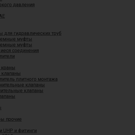
окого давления
AE
 для гидравлических труб
ъемные муфты
ъемные муфты
иеся соединения
лители
 краны
 клапаны
литель плитного монтажа
анительные клапаны
нительные клапаны
лапаны
ы
ры прочие
и UHP и фитинги