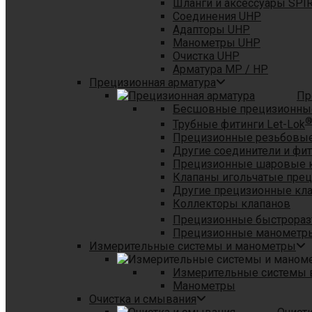
Шланги и аксессуары SPI
Соединения UHP
Адапторы UHP
Манометры UHP
Очистка UHP
Арматура MP / HP
Прецизионная арматура
Пр
Бесшовные прецизионны
Трубные фитинги Let-Lok
Прецизионные резьбовые
Другие соединители и фи
Прецизионные шаровые 
Клапаны игольчатые пре
Другие прецизионные кл
Коллекторы клапанов
Прецизионные быстрораз
Прецизионные манометры
Измерительные системы и манометры
Измерительные системы в
Манометры
Очистка и смывания