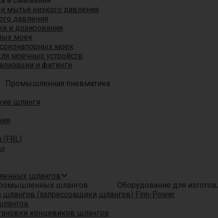
ка и смывания
 и мытья низкого давления
ого давления
ки и дозирования
ных моек
ысоконапорных моек
для моечных устройств
ализации и фитинги
Промышленная пневматика
кие шланги
T
ния
 (FRL)
ры
шленных шлангов
Оборудование для изгото
шлангов (запрессовщики шлангов) Finn-Power
шлангов
тановки концевиков шлангов