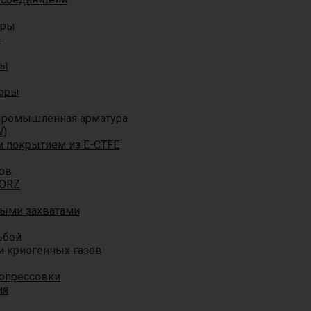
оры
ы
ры
торы
ромышленная арматура
W)
м покрытием из E-CTFE
ов
TORZ
ными захватами
ьбой
и криогенных газов
 опрессовки
ия