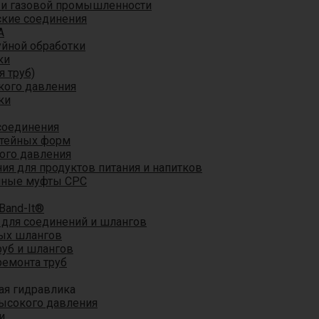
 и газовой промышленности
кие соединения
A
уйной обработки
ки
я труб)
кого давления
ки
соединения
итейных форм
ого давления
я для продуктов питания и напитков
мные муфты CPC
Band-It®
для соединений и шлангов
ых шлангов
уб и шлангов
ремонта труб
ая гидравлика
ысокого давления
и