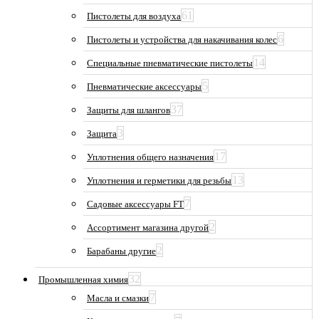
61
Пистолеты для воздуха
6
Пистолеты и устройства для накачивания колес
14
Специальные пневматические пистолеты
5
Пневматические аксессуары
37
Защиты для шлангов
3
Защита
17
Уплотнения общего назначения
13
Уплотнения и герметики для резьбы
7
Садовые аксессуары FT
2
Ассортимент магазина другой
2
Барабаны другие
32
Промышленная химия
7
Масла и смазки