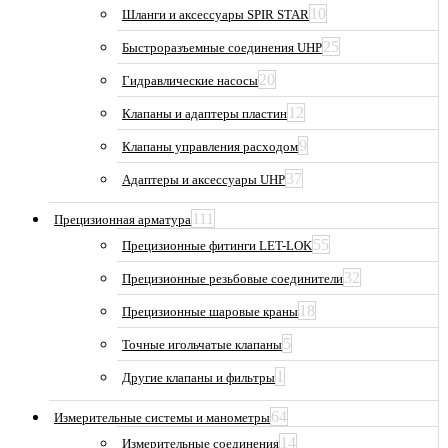
10
Шланги и аксессуары SPIR STAR
25
Быстроразъемные соединения UHP
20
Гидравлические насосы
12
Клапаны и адаптеры пластин
9
Клапаны управления расходом
37
Адаптеры и аксессуары UHP
111
Прецизионная арматура
55
Прецизионные фитинги LET-LOK
32
Прецизионные резьбовые соединители
18
Прецизионные шаровые краны
5
Точные игольчатые клапаны
1
Другие клапаны и фильтры
64
Измерительные системы и манометры
14
Измерительные соединения