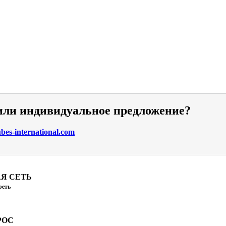
или индивидуальное предложение?
es-international.com
Я СЕТЬ
реть
РОС