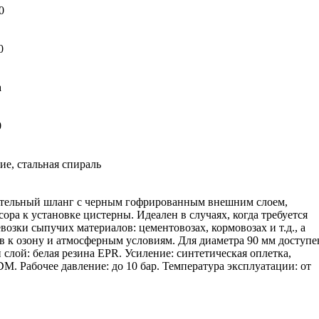
0
0
а
0
ие, стальная спираль
ательный шланг с черным гофрированным внешним слоем,
ора к установке цистерны. Идеален в случаях, когда требуется
озки сыпучих материалов: цементовозах, кормовозах и т.д., а
 к озону и атмосферным условиям. Для диаметра 90 мм доступе
 слой: белая резина EPR. Усиление: синтетическая оплетка,
M. Рабочее давление: до 10 бар. Температура эксплуатации: от