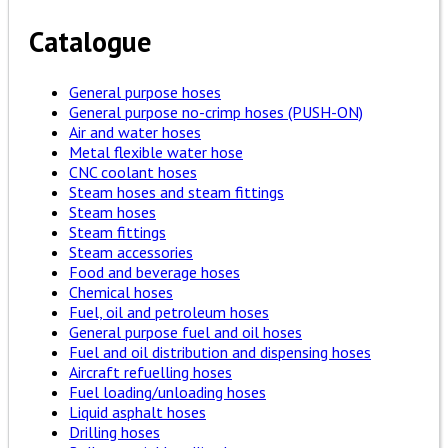
Catalogue
General purpose hoses
General purpose no-crimp hoses (PUSH-ON)
Air and water hoses
Metal flexible water hose
CNC coolant hoses
Steam hoses and steam fittings
Steam hoses
Steam fittings
Steam accessories
Food and beverage hoses
Chemical hoses
Fuel, oil and petroleum hoses
General purpose fuel and oil hoses
Fuel and oil distribution and dispensing hoses
Aircraft refuelling hoses
Fuel loading/unloading hoses
Liquid asphalt hoses
Drilling hoses