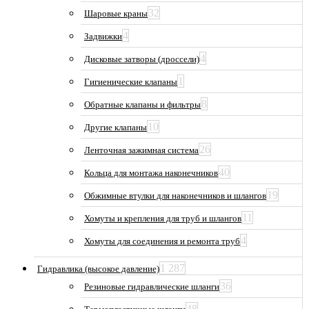
32
Шаровые краны
4
Задвижки
4
Дисковые затворы (дроссели)
1
Гигиенические клапаны
8
Обратные клапаны и фильтры
10
Другие клапаны
26
Ленточная зажимная система
40
Кольца для монтажа наконечников
19
Обжимные втулки для наконечников и шлангов
11
Хомуты и крепления для труб и шлангов
4
Хомуты для соединения и ремонта труб
1 287
Гидравлика (высокое давление)
36
Резиновые гидравлические шланги
48