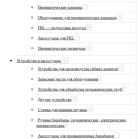
71
Пневматические клапаны
26
Оборудование для пневматических клапанов
88
FRL — подготовка воздуха
22
Аксессуары для FRL
38
Пневматические цилиндры
262
Устройства и аксессуары
45
Устройства для производства гибких шлангов
1
Запасные части для оборудования
7
Устройства для обработки гидравлических труб
10
Другие устройства
18
Станки для навивки пружин
Ручные барабаны, гидравлические, электрические,
2
пневматические
12
Аксессуары для промышленных барабанов