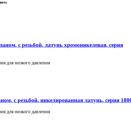
вить
аном, с резьбой, латунь хромоникелевая, серия
ия для низкого давления
ном, с резьбой, никелированная латунь, серия 180
ия для низкого давления