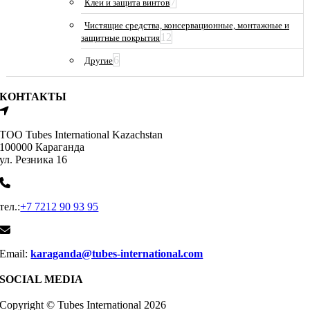
7
Клеи и защита винтов
Чистящие средства, консервационные, монтажные и
12
защитные покрытия
6
Другие
КОНТАКТЫ
ТОО Tubes International Kazachstan
100000 Караганда
ул. Резника 16
тел.:
+7 7212 90 93 95
Email:
karaganda@tubes-international.com
SOCIAL MEDIA
Copyright © Tubes International
2026