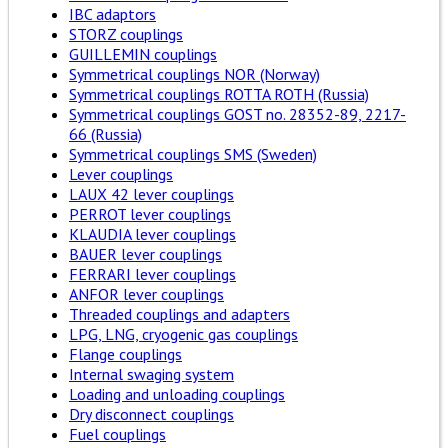
IBC adaptors
STORZ couplings
GUILLEMIN couplings
Symmetrical couplings NOR (Norway)
Symmetrical couplings ROTTA ROTH (Russia)
Symmetrical couplings GOST no. 28352-89, 2217-
66 (Russia)
Symmetrical couplings SMS (Sweden)
Lever couplings
LAUX 42 lever couplings
PERROT lever couplings
KLAUDIA lever couplings
BAUER lever couplings
FERRARI lever couplings
ANFOR lever couplings
Threaded couplings and adapters
LPG, LNG, cryogenic gas couplings
Flange couplings
Internal swaging system
Loading and unloading couplings
Dry disconnect couplings
Fuel couplings