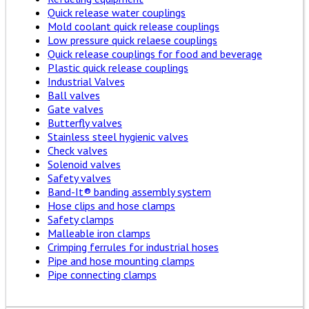
Quick release water couplings
Mold coolant quick release couplings
Low pressure quick relaese couplings
Quick release couplings for food and beverage
Plastic quick release couplings
Industrial Valves
Ball valves
Gate valves
Butterfly valves
Stainless steel hygienic valves
Check valves
Solenoid valves
Safety valves
Band-It® banding assembly system
Hose clips and hose clamps
Safety clamps
Malleable iron clamps
Crimping ferrules for industrial hoses
Pipe and hose mounting clamps
Pipe connecting clamps