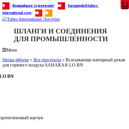
Skip
X
X
X
X
X
X
X
X
X
X
X
X
X
X
X
X
X
X
X
Ближайшее отделение!
karaganda@tubes-
to
international.com
content
ШЛАНГИ И СОЕДИНЕНИЯ
ДЛЯ ПРОМЫШЛЕННОСТИ
Menu
Strona główna
»
Все продукты
»
Всасывающе-напорный рукав
для горячего воздуха SAHARA® LO BN
 LO BN
пропиленовый каучук