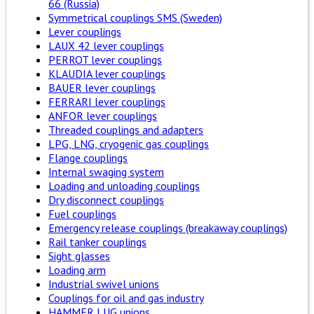
66 (Russia)
Symmetrical couplings SMS (Sweden)
Lever couplings
LAUX 42 lever couplings
PERROT lever couplings
KLAUDIA lever couplings
BAUER lever couplings
FERRARI lever couplings
ANFOR lever couplings
Threaded couplings and adapters
LPG, LNG, cryogenic gas couplings
Flange couplings
Internal swaging system
Loading and unloading couplings
Dry disconnect couplings
Fuel couplings
Emergency release couplings (breakaway couplings)
Rail tanker couplings
Sight glasses
Loading arm
Industrial swivel unions
Couplings for oil and gas industry
HAMMER LUG unions