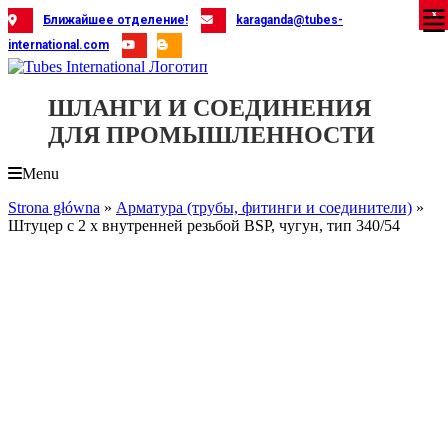
Skip
X
X
X
X
X
X
X
X
X
X
X
X
X
X
X
X
X
X
X
Ближайшее отделение!
karaganda@tubes-
to
international.com
content
ШЛАНГИ И СОЕДИНЕНИЯ
ДЛЯ ПРОМЫШЛЕННОСТИ
Menu
Strona główna
»
Арматура (трубы, фитинги и соединители)
»
Штуцер с 2 x внутренней резьбой BSP, чугун, тип 340/54