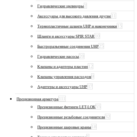
2
Гидравлические цилиндры
11
Аксессуары для высокого давления другие
15
Термопластичные шланги UHP и наконечники
10
Шланги и аксессуары SPIR STAR
25
Быстроразъемные соединения UHP
20
Гидравлические насосы
12
Клапаны и адаптеры пластин
9
Клапаны управления расходом
37
Адаптеры и аксессуары UHP
111
Прецизионная арматура
55
Прецизионные фитинги LET-LOK
32
Прецизионные резьбовые соединители
18
Прецизионные шаровые краны
5