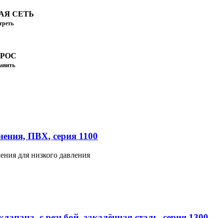
АЯ СЕТЬ
треть
ПРОС
авить
ения, ПВХ, серия 1100
ения для низкого давления
лапана, с резьбой, закалённая сталь, серия 1300