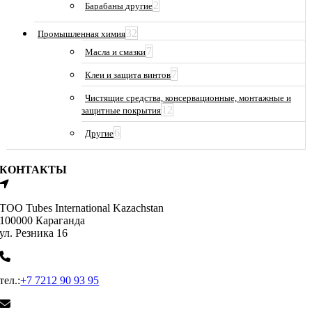
2
Барабаны другие
32
Промышленная химия
7
Масла и смазки
7
Клеи и защита винтов
Чистящие средства, консервационные, монтажные и
12
защитные покрытия
6
Другие
КОНТАКТЫ
ТОО Tubes International Kazachstan
100000 Караганда
ул. Резника 16
тел.:
+7 7212 90 93 95