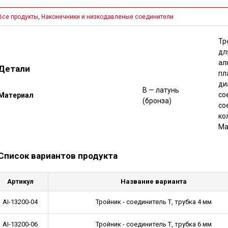
Все продукты
,
Наконечники и низкодавленые соединители
Тр
д
ал
Детали
пл
ди
B — латунь
со
Mатериал
(бронза)
со
ко
Ма
Список вариантов продукта
Артикул
Название варианта
AI-13200-04
Тройник - соединитель Т, трубка 4 мм
AI-13200-06
Тройник - соединитель Т, трубка 6 мм