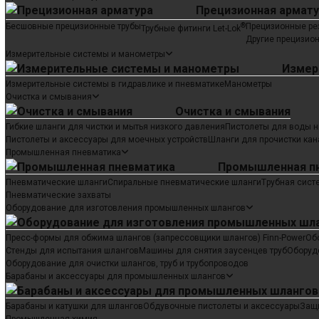
Прецизионная армату
Бесшовные прецизионные трубы
®
Прецизионные ре
Трубные фитинги Let-Lok
Другие прецизио
Измерительные системы и манометры
Измер
Измерительные системы в гидравлике и пневматике
Манометры
Очистка и смывания
Очистка и смывания
Гибкие шланги для чистки и мытья низкого давления
Пистолеты для воды н
Пистолеты и аксессуары для моечных устройств
Шланги для прочистки кан
Промышленная пневматика
Промышленная п
Пневматические шланги
Спиральные пневматические шланги
Tрубная сист
Пневматические захваты
Оборудование для изготовления промышленных шлангов
Пресс-формы для обжима шлангов (запрессовщики шлангов) Finn-Power
Об
Стенды для испытания шлангов
Машины для снятия заусенцев труб
Оборуд
Оборудование для очистки шлангов, труб и трубопроводов
Барабаны и аксессуары для промышленных шлангов
Барабаны и катушки для шлангов
Обдувочные пистолеты и аксессуары
Защи