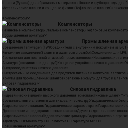
Шланги (Рукава) для абразивных материалов
Шланги и трубопроводы для б
Металлические шланги и концевые фитинги
Тефлоновые шланги
Силиконов
Компенсаторы
Компенсаторы
Резиновые компенсаторы
Стальные компенсаторы
Тефлоновые компенсат
Промышленная арматура
Промышленная арм
Соединения Tankwagen (TW)
Соединители с внутренним покрытием из E-CT
Рычажные соединения
Зажимы и адаптеры с резьбой
Соединения для LPG, 
Соединения для нефтяной и газовой промышленности
Нержавеющие гигие
Арматура (соединители для труб)
Концевые устройства низкого давления
О
Быстросоединителях низкого давления
Быстросъемные соединения для продуктов питания и напитков
Пластиковы
Хомуты для промышленных шлангов
Крепежные хомуты для труб и шлангов
Силовая гидравлика
Силовая гидравлика
Гидравлические шланги высокого давления
Термопластиковые шланги
Фити
Соединительные элементы для гидравлических труб
Гидравлические быст
Гидравлические клапаны
Гидравлические шаровые краны
Гидравлические 
Дроссельные и предохранительные клапаны
Другие гидравлические клапа
Гидравлические насосы
Гидравлические цилиндры
Гидравлические агрега
Адапторы UHP
Манометры UHP
Очистка UHP
Арматура MP / HP
Прецизионная арматура