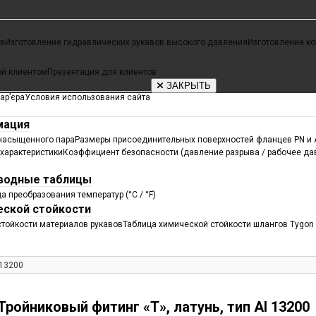
ов
Изготовление гидравлических рукавов высокого давления
Изготовление к
ой клиентом
Презентация для клиентов
ЗАКРЫТЬ
ар’єра
Условия использования сайта
мация
 насыщенного пара
Размеры присоединительных поверхностей фланцев PN и
характеристики
Коэффициент безопасности (давление разрыва / рабочее да
водные таблицы
а преобразования температур (°C / °F)
еской стойкости
тойкости материалов рукавов
Таблица химической стойкости шлангов Tygon 
 13200
Тройниковый фитинг «Т», латунь, тип AI 13200