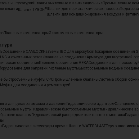
етона и штукатурки
Шланги выхлопные и вентиляционные
Промышленные ком
ые шланги
®
Шланги для перистальтических насосов
Подогрев
Шланги TYGON
Шланги для кондиционирования воздуха и фитинг
оры
Тканевые компенсаторы
Эластомерные компенсаторы
атура
FE
Соединение CAMLOCK
Разъемы IBC для Еврокубов
Пожарные соединения 
LNG и криогенных газов
Фланцевые соединения
Арматура для внутренней оп
нические соединения
Клеевые соединения GEKA
Соединения для пескостру
борудование для заправки
Рифленые муфты
Быстросъемные водные соедин
е быстросъемные муфты CPC
Промышленные клапаны
Система сборки обжим
Муфты для соединения и ремонта труб
нги для рукавов высокого давления
Гидравлические адаптеры
Фланцевые с
росъемные муфты
Гидравлические быстросъемные муфты
Гидравлические в
обратные клапаны
Гидравлический распределитель плитного монтажа
Гидрав
ны
ты
Гидравлические аксессуары прочие
Шланги WATERBLAST
Термопластиковые