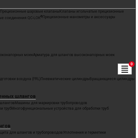
Прецизионные шаровые клапаны
Клапаны игольчатые прецизионные
®
Прецизионные манометры и аксессуары
ые соединения QC-LOK
оконапорных моек
Арматура для шлангов высоконапорных моек
0
дготовки воздуха (FRL)
Пневматические цилиндры
Вращающиеся цилиндры
енных шлангов
 шлангов
Машины для маркировки трубопроводов
и труб
Многофункциональные устройства для обработки труб
нгов
щита для шлангов и трубопроводов
Уплотнения и герметики