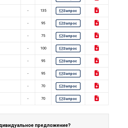
-
135
Запрос
-
95
Запрос
-
75
Запрос
-
100
Запрос
-
95
Запрос
-
95
Запрос
-
70
Запрос
-
70
Запрос
ндивидуальное предложение?