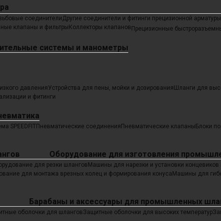
ра
зьбовые соединители
Другие соединители и фитинги прецизионной арматуры
нные клапаны и фильтры
Коллекторы клапанов
Прецизионные быстроразъемн
ительные системы и манометры
изкого давления
Устройства для пены, мойки и дозирования
Шланги для выс
ализации и фитинги
невматика
ема SPEEDFIT
Пневматические соединения
Пневматические клапаны
Блоки по
Оборудование для изготовления промышл
орудование для резки шлангов
Машины для нарезки и установки концевиков
ование для монтажа врезных колец и формирования конуса
Машины для гибк
Барабаны и аксессуары для промышленных шла
тные оболочки для шлангов
Защитные оболочки для высоких температур
За