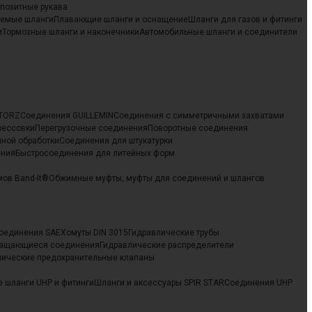
позитные рукава
аемые шланги
Плавающие шланги и оснащение
Шланги для газов и фитинги
и
Тормозные шланги и наконечники
Автомобильные шланги и соединители
STORZ
Соединения GUILLEMIN
Соединения с симметричными захватами
рессовки
Перегрузочные соединения
Поворотные соединения
йной обработки
Cоединения для штукатурки
ения
Быстросоединения для литейных форм
ов Band-It®
Обжимные муфты, муфты для соединений и шлангов
оединения SAE
Хомуты DIN 3015
Гидравлические трубы
ращающиеся соединения
Гидравлические распределители
лические предохранительные клапаны
 шланги UHP и фитинги
Шланги и аксессуары SPIR STAR
Соединения UHP