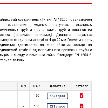
ойниковый соединитель «Т» тип AI 13200 предназначен
ля соединения медных, латунных, стальных,
юминиевых труб и т.д., а также труб и шлангов из
астика (например, полиамид). Диапазон наружных
аметров соединяемых труб от 4 до 22 мм. Герметичность
единения достигается за счет обжатия кольца на
единяемой трубе и одновременного прижатия трубы с
льцом к гнезду с помощью гайки. Стандарт: EN 1254-2.
териал: латунь.
DN
BAR
Действия
Каталог
-
150
Запрос
-
150
Запрос