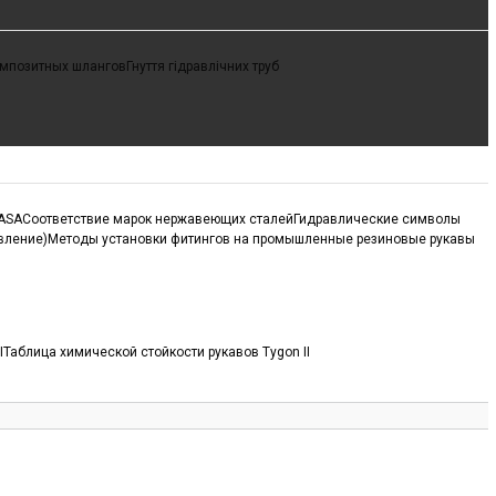
омпозитных шлангов
Гнуття гідравлічних труб
 ASA
Соответствие марок нержавеющих сталей
Гидравлические символы
вление)
Методы установки фитингов на промышленные резиновые рукавы
I
Таблица химической стойкости рукавов Tygon II