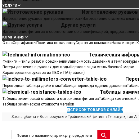
Промышленная химия
УСЛУГИ
Изготовление рукавов
Изготовление рукавов для промышленности
Изготовление стальных шланг
Другие услуги
Изготовление фитингов в соответствии со спецификацией, предоставленн
КОМПАНИЯ
О нас
Сертификаты
Политика по качеству
Стратегия компании
Наша история
К
СОВЕТЫ
Техническая инфор
Фитинги – типы резьб и соединений
Зависимость давления и температуры
Потери давления в рукавах для воды
Нержавеющая сталь базовой марки — 
Характеристики рукавов из ПВХ и ПА (найлон)
Пере
Переводная таблица дюйм в мм
Таблица перевода единиц давления
Таблиц
Таблицы химич
Таблица химической стойкости материалов фитингов
Таблица химической с
Таблица химической стойкости Versilon
КАТАЛОГ И БРОШЮРЫ
КОНТАКТЫ
СПИСОК ТОВАРОВ ОНЛАЙН
Strona główna
»
Все продукты
»
Тройниковый фитинг «Т», латунь, тип AI