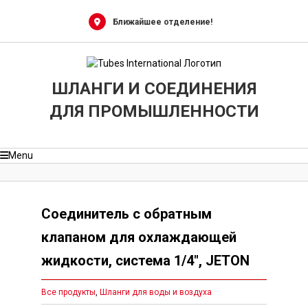
Skip
X
X
X
X
X
X
X
X
X
X
X
X
X
X
X
X
X
X
X
to
Ближайшее отделение!
content
ШЛАНГИ И СОЕДИНЕНИЯ
ДЛЯ ПРОМЫШЛЕННОСТИ
Menu
Соединитель с обратным
клапаном для охлаждающей
жидкости, система 1/4″, JETON
Все продукты
,
Шланги для воды и воздуха