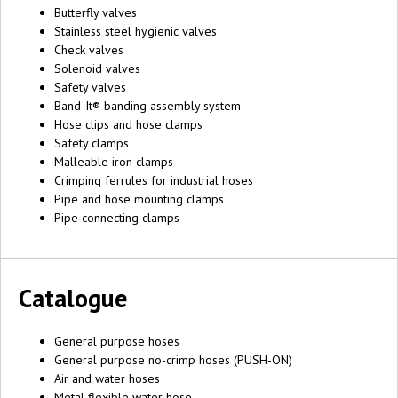
Butterfly valves
Stainless steel hygienic valves
Check valves
Solenoid valves
Safety valves
Band-It® banding assembly system
Hose clips and hose clamps
Safety clamps
Malleable iron clamps
Crimping ferrules for industrial hoses
Pipe and hose mounting clamps
Pipe connecting clamps
Catalogue
General purpose hoses
General purpose no-crimp hoses (PUSH-ON)
Air and water hoses
Metal flexible water hose