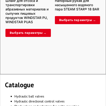
Шланг для отсоса и
Напорный рукав для
транспортировки
насыщенного водяного
ш
абразивных материалов и
пара STEAM STAR® 18 BAR
сыпучих пищевых
продуктов WINDSTAR PU,
Выбрать параметры →
WINDSTAR PUAS
Выбрать параметры →
Catalogue
Hydraulic ball valves
Hydraulic directional control valves