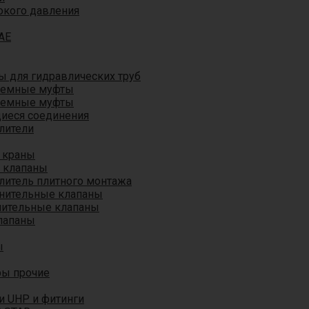
окого давления
AE
 для гидравлических труб
ъемные муфты
ъемные муфты
иеся соединения
лители
 краны
 клапаны
литель плитного монтажа
анительные клапаны
нительные клапаны
лапаны
ы
ры прочие
и UHP и фитинги