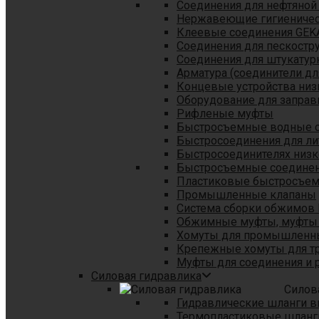
Соединения для нефтяной
Нержавеющие гигиеничес
Клеевые соединения GEK
Соединения для пескостр
Cоединения для штукатур
Арматура (соединители дл
Концевые устройства низ
Оборудование для заправ
Рифленые муфты
Быстросъемные водные 
Быстросоединения для л
Быстросоединителях низк
Быстросъемные соединени
Пластиковые быстросъе
Промышленные клапаны
Система сборки обжимов 
Обжимные муфты, муфты 
Хомуты для промышленн
Крепежные хомуты для тр
Муфты для соединения и 
Силовая гидравлика
Силов
Гидравлические шланги в
Термопластиковые шланг