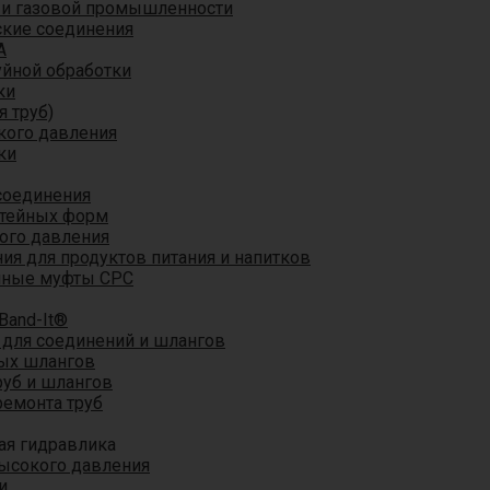
 и газовой промышленности
кие соединения
A
уйной обработки
ки
я труб)
кого давления
ки
соединения
итейных форм
ого давления
я для продуктов питания и напитков
мные муфты CPC
Band-It®
для соединений и шлангов
ых шлангов
уб и шлангов
ремонта труб
ая гидравлика
ысокого давления
и