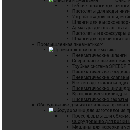
Очист
Гибкие шланги для чистки
Пистолеты для воды низк
Устройства для пены, мой
Шланги для высоконапор
Арматура для шлангов в
Пистолеты и аксессуары 
Шланги для прочистки кан
Промышленная пневматика
Пневматические шланги
Спиральные пневматичес
Tрубная система SPEEDFI
Пневматические соедине
Пневматические клапаны
Блоки подготовки воздуха
Пневматические цилинд
Вращающиеся цилиндры
Пневматические захваты
Оборудование для изготовления промы
Пресс-формы для обжима 
Оборудование для резки 
Машины для нарезки и ус