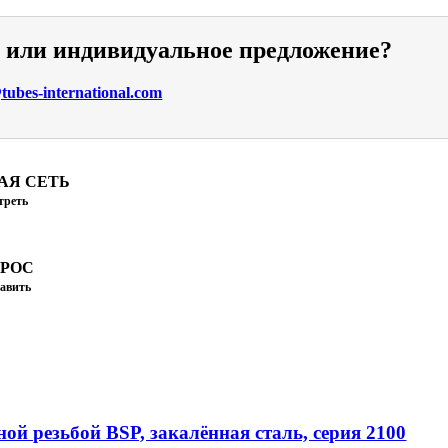
и или индивидуальное предложение?
ubes-international.com
АЯ СЕТЬ
треть
ПРОС
авить
ой резьбой BSP, закалённая сталь, серия 2100