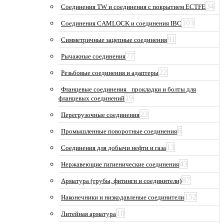
34
Соединения TW и соединения с покрытием ECTFE
103
Соединения CAMLOCK и соединения IBC
91
Симметричные зацепные соединения
77
Рычажные соединения
22
Резьбовые соединения и адаптеры
Фланцевые соединения_ прокладки и болты для
19
фланцевых соединений
23
Перегрузочные соединения
6
Промышленные поворотные соединения
13
Соединения для добычи нефти и газа
43
Нержавеющие гигиенические соединения
87
Арматура (трубы, фитинги и соединители)
152
Наконечники и низкодавленые соединители
10
Литейная арматура