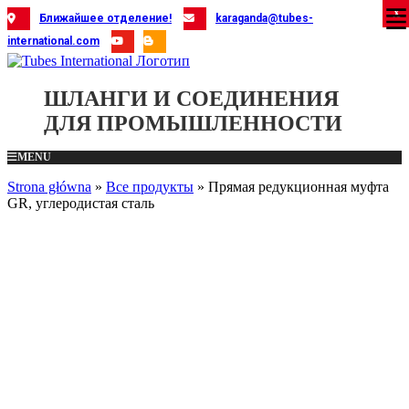
Skip
X
X
X
X
X
X
X
X
X
X
X
X
X
X
X
X
X
X
X
Ближайшее отделение!
karaganda@tubes-
to
international.com
content
ШЛАНГИ И СОЕДИНЕНИЯ
ДЛЯ ПРОМЫШЛЕННОСТИ
MENU
Strona główna
»
Все продукты
»
Прямая редукционная муфта
GR, углеродистая сталь