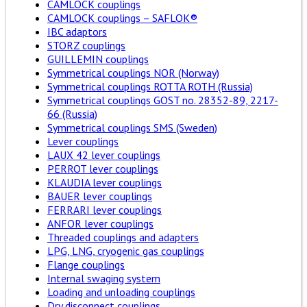
CAMLOCK couplings
CAMLOCK couplings – SAFLOK®
IBC adaptors
STORZ couplings
GUILLEMIN couplings
Symmetrical couplings NOR (Norway)
Symmetrical couplings ROTTA ROTH (Russia)
Symmetrical couplings GOST no. 28352-89, 2217-
66 (Russia)
Symmetrical couplings SMS (Sweden)
Lever couplings
LAUX 42 lever couplings
PERROT lever couplings
KLAUDIA lever couplings
BAUER lever couplings
FERRARI lever couplings
ANFOR lever couplings
Threaded couplings and adapters
LPG, LNG, cryogenic gas couplings
Flange couplings
Internal swaging system
Loading and unloading couplings
Dry disconnect couplings