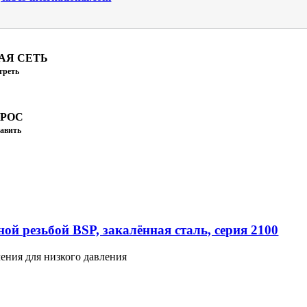
АЯ СЕТЬ
треть
ПРОС
авить
ой резьбой BSP, закалённая сталь, серия 2100
ения для низкого давления