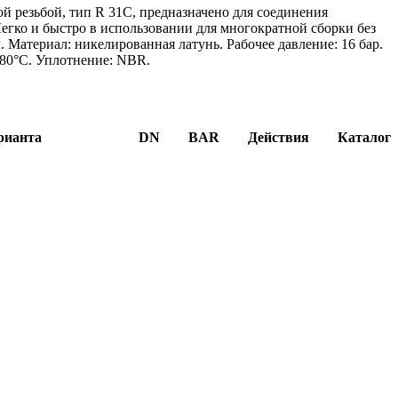
й резьбой, тип R 31C, предназначено для соединения
егко и быстро в использовании для многократной сборки без
 Материал: никелированная латунь. Рабочее давление: 16 бар.
 +80°C. Уплотнение: NBR.
рианта
DN
BAR
Действия
Каталог