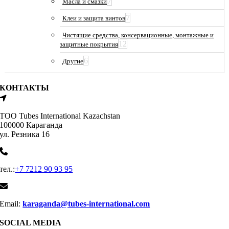
7
Масла и смазки
7
Клеи и защита винтов
Чистящие средства, консервационные, монтажные и
12
защитные покрытия
6
Другие
КОНТАКТЫ
ТОО Tubes International Kazachstan
100000 Караганда
ул. Резника 16
тел.:
+7 7212 90 93 95
Email:
karaganda@tubes-international.com
SOCIAL MEDIA