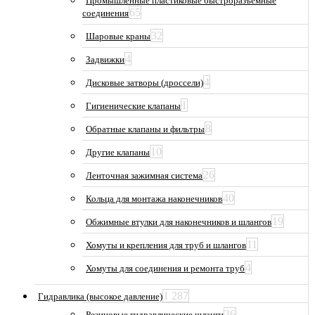
Промышленные пластиковые быстроразъемные
65
соединения
32
Шаровые краны
4
Задвижки
4
Дисковые затворы (дроссели)
1
Гигиенические клапаны
8
Обратные клапаны и фильтры
10
Другие клапаны
26
Ленточная зажимная система
40
Кольца для монтажа наконечников
19
Обжимные втулки для наконечников и шлангов
11
Хомуты и крепления для труб и шлангов
4
Хомуты для соединения и ремонта труб
1 287
Гидравлика (высокое давление)
36
Резиновые гидравлические шланги