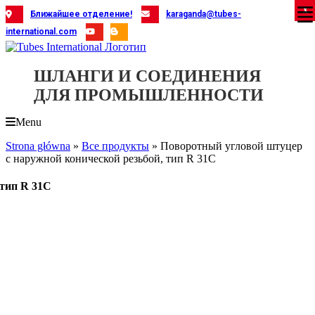
Skip
X
X
X
X
X
X
X
X
X
X
X
X
X
X
X
X
X
X
X
Ближайшее отделение!
karaganda@tubes-
to
international.com
content
ШЛАНГИ И СОЕДИНЕНИЯ
ДЛЯ ПРОМЫШЛЕННОСТИ
Menu
Strona główna
»
Все продукты
»
Поворотный угловой штуцер
с наружной конической резьбой, тип R 31C
 тип R 31C