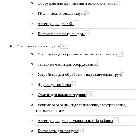
26
Оборудование для пневматических клапанов
88
FRL — подготовка воздуха
22
Аксессуары для FRL
38
Пневматические цилиндры
262
Устройства и аксессуары
45
Устройства для производства гибких шлангов
1
Запасные части для оборудования
7
Устройства для обработки гидравлических труб
10
Другие устройства
18
Станки для навивки пружин
Ручные барабаны, гидравлические, электрические,
2
пневматические
12
Аксессуары для промышленных барабанов
61
Пистолеты для воздуха