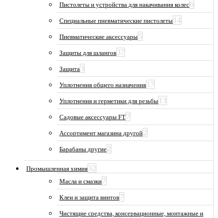
6
Пистолеты и устройства для накачивания колес
14
Специальные пневматические пистолеты
5
Пневматические аксессуары
37
Защиты для шлангов
3
Защита
17
Уплотнения общего назначения
13
Уплотнения и герметики для резьбы
7
Садовые аксессуары FT
2
Ассортимент магазина другой
2
Барабаны другие
32
Промышленная химия
7
Масла и смазки
7
Клеи и защита винтов
Чистящие средства, консервационные, монтажные и