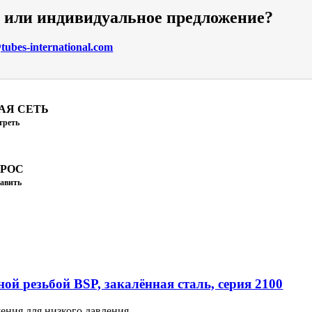
и или индивидуальное предложение?
ubes-international.com
АЯ СЕТЬ
треть
ПРОС
авить
ой резьбой BSP, закалённая сталь, серия 2100
ения для низкого давления