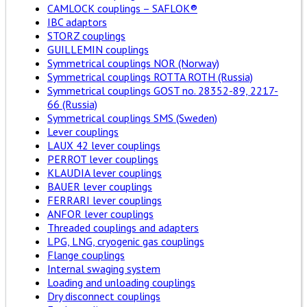
CAMLOCK couplings – SAFLOK®
IBC adaptors
STORZ couplings
GUILLEMIN couplings
Symmetrical couplings NOR (Norway)
Symmetrical couplings ROTTA ROTH (Russia)
Symmetrical couplings GOST no. 28352-89, 2217-
66 (Russia)
Symmetrical couplings SMS (Sweden)
Lever couplings
LAUX 42 lever couplings
PERROT lever couplings
KLAUDIA lever couplings
BAUER lever couplings
FERRARI lever couplings
ANFOR lever couplings
Threaded couplings and adapters
LPG, LNG, cryogenic gas couplings
Flange couplings
Internal swaging system
Loading and unloading couplings
Dry disconnect couplings