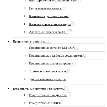
25
Быстроразъемные соединения UHP
20
Гидравлические насосы
12
Клапаны и адаптеры пластин
9
Клапаны управления расходом
37
Адаптеры и аксессуары UHP
111
Прецизионная арматура
55
Прецизионные фитинги LET-LOK
32
Прецизионные резьбовые соединители
18
Прецизионные шаровые краны
5
Точные игольчатые клапаны
1
Другие клапаны и фильтры
64
Измерительные системы и манометры
14
Измерительные соединения
2
Измерительные шланги