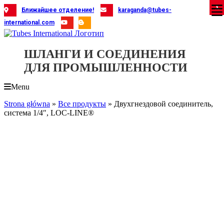
Skip
X
X
X
X
X
X
X
X
X
X
X
X
X
X
X
X
X
X
X
Ближайшее отделение!
karaganda@tubes-
to
international.com
content
ШЛАНГИ И СОЕДИНЕНИЯ
ДЛЯ ПРОМЫШЛЕННОСТИ
Menu
Strona główna
»
Все продукты
»
Двухгнездовой соединитель,
система 1/4″, LOC-LINE®