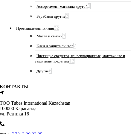
2
Ассортимент магазина другой
2
Барабаны другие
32
Промышленная химия
7
Масла и смазки
7
Клеи и защита винтов
Чистящие средства, консервационные, монтажные и
12
защитные покрытия
6
Другие
КОНТАКТЫ
ТОО Tubes International Kazachstan
100000 Караганда
ул. Резника 16