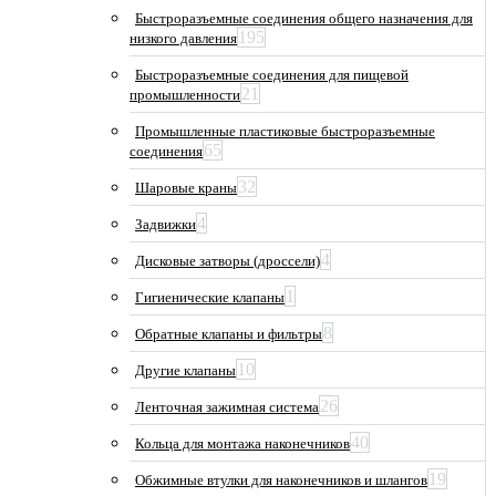
Быстроразъемные соединения общего назначения для
195
низкого давления
Быстроразъемные соединения для пищевой
21
промышленности
Промышленные пластиковые быстроразъемные
65
соединения
32
Шаровые краны
4
Задвижки
4
Дисковые затворы (дроссели)
1
Гигиенические клапаны
8
Обратные клапаны и фильтры
10
Другие клапаны
26
Ленточная зажимная система
40
Кольца для монтажа наконечников
19
Обжимные втулки для наконечников и шлангов