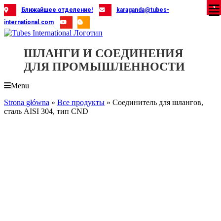
Skip
X
X
X
X
X
X
X
X
X
X
X
X
X
X
X
X
X
X
X
Ближайшее отделение!
karaganda@tubes-
to
international.com
content
ШЛАНГИ И СОЕДИНЕНИЯ
ДЛЯ ПРОМЫШЛЕННОСТИ
Menu
Strona główna
»
Все продукты
»
Соединитель для шлангов,
сталь AISI 304, тип CND