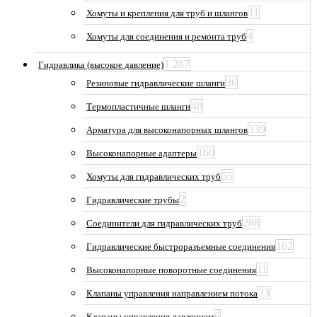
11
Хомуты и крепления для труб и шлангов
4
Хомуты для соединения и ремонта труб
1 287
Гидравлика (высокое давление)
36
Резиновые гидравлические шланги
48
Термопластичные шланги
339
Арматура для высоконапорных шлангов
160
Высоконапорные адаптеры
55
Хомуты для гидравлических труб
2
Гидравлические трубы
288
Соединители для гидравлических труб
162
Гидравлические быстроразъемные соединения
11
Высоконапорные поворотные соединения
33
Клапаны управления направлением потока
6
Клапаны управления давлением