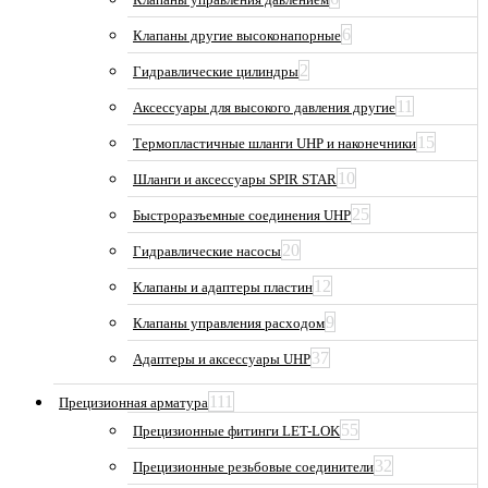
6
Клапаны другие высоконапорные
2
Гидравлические цилиндры
11
Аксессуары для высокого давления другие
15
Термопластичные шланги UHP и наконечники
10
Шланги и аксессуары SPIR STAR
25
Быстроразъемные соединения UHP
20
Гидравлические насосы
12
Клапаны и адаптеры пластин
9
Клапаны управления расходом
37
Адаптеры и аксессуары UHP
111
Прецизионная арматура
55
Прецизионные фитинги LET-LOK
32
Прецизионные резьбовые соединители