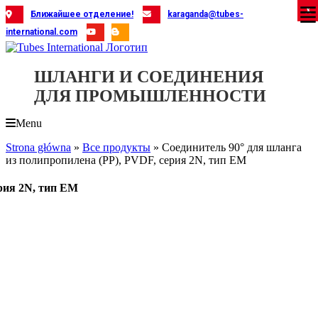
Skip
X
X
X
X
X
X
X
X
X
X
X
X
X
X
X
X
X
X
X
Ближайшее отделение!
karaganda@tubes-
to
international.com
content
ШЛАНГИ И СОЕДИНЕНИЯ
ДЛЯ ПРОМЫШЛЕННОСТИ
Menu
Strona główna
»
Все продукты
»
Соединитель 90° для шланга
из полипропилена (PP), PVDF, серия 2N, тип EM
ерия 2N, тип EM