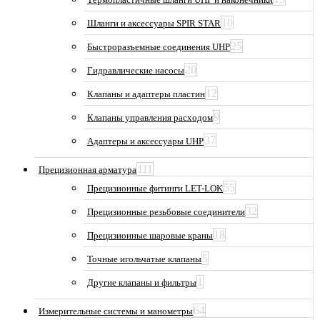
10
Шланги и аксессуары SPIR STAR
25
Быстроразъемные соединения UHP
20
Гидравлические насосы
12
Клапаны и адаптеры пластин
9
Клапаны управления расходом
37
Адаптеры и аксессуары UHP
111
Прецизионная арматура
55
Прецизионные фитинги LET-LOK
32
Прецизионные резьбовые соединители
18
Прецизионные шаровые краны
5
Точные игольчатые клапаны
1
Другие клапаны и фильтры
64
Измерительные системы и манометры