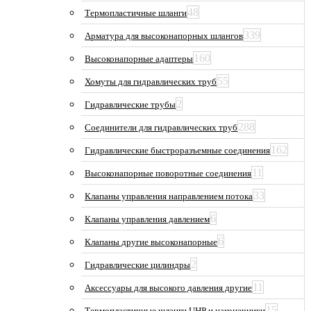
48
Термопластичные шланги
339
Арматура для высоконапорных шлангов
160
Высоконапорные адаптеры
55
Хомуты для гидравлических труб
2
Гидравлические трубы
288
Соединители для гидравлических труб
162
Гидравлические быстроразъемные соединения
11
Высоконапорные поворотные соединения
33
Клапаны управления направлением потока
6
Клапаны управления давлением
6
Клапаны другие высоконапорные
2
Гидравлические цилиндры
11
Аксессуары для высокого давления другие
15
Термопластичные шланги UHP и наконечники