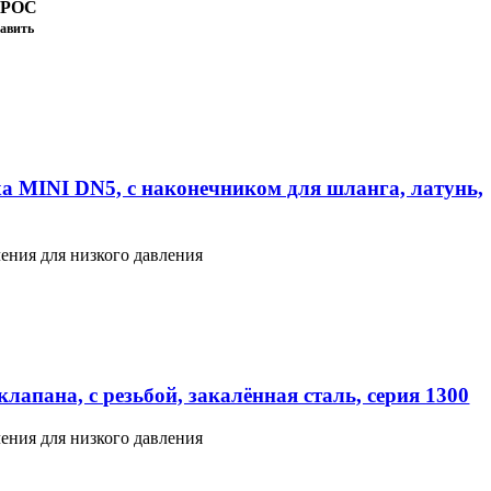
ПРОС
авить
а MINI DN5, с наконечником для шланга, латунь,
ения для низкого давления
лапана, с резьбой, закалённая сталь, серия 1300
ения для низкого давления