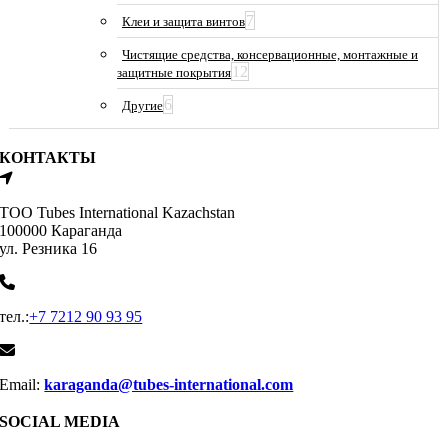
7
Клеи и защита винтов
Чистящие средства, консервационные, монтажные и
12
защитные покрытия
6
Другие
КОНТАКТЫ
ТОО Tubes International Kazachstan
100000 Караганда
ул. Резника 16
тел.:
+7 7212 90 93 95
Email:
karaganda@tubes-international.com
SOCIAL MEDIA