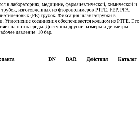
тся в лабораториях, медицине, фармацевтической, химической и
трубок, изготовленных из фторополимеров PTFE, FEP, PFA,
лиэтиленовых (PE) трубок. Фиксация шланга/трубки в
и. Уплотнение соединения обеспечивается кольцом из PTFE. Эт
лияет на поток среды. Доступны другие размеры и диаметры
бочее давление: 10 бар.
рианта
DN
BAR
Действия
Каталог