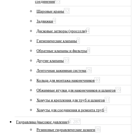
65
соединения
32
Шаровые краны
4
Задвижки
4
Дисковые затворы (дроссели)
1
Гигиенические клапаны
8
Обратные клапаны и фильтры
10
Другие клапаны
26
Ленточная зажимная система
40
Кольца для монтажа наконечников
19
Обжимные втулки для наконечников и шлангов
11
Хомуты и крепления для труб и шлангов
4
Хомуты для соединения и ремонта труб
1 287
Гидравлика (высокое давление)
36
Резиновые гидравлические шланги