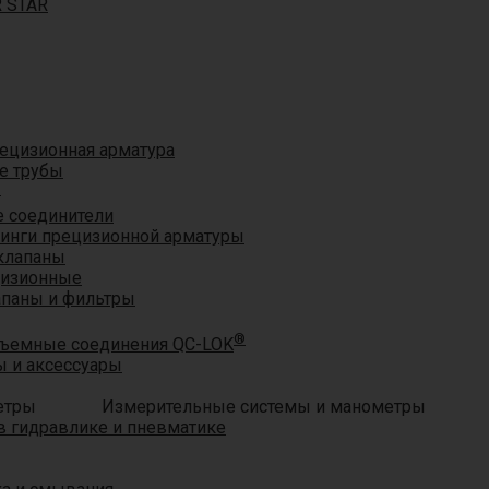
R STAR
ецизионная арматура
е трубы
®
 соединители
тинги прецизионной арматуры
клапаны
цизионные
апаны и фильтры
®
ъемные соединения QC-LOK
 и аксессуары
Измерительные системы и манометры
 гидравлике и пневматике