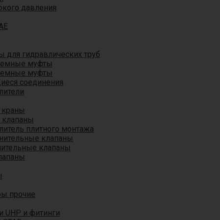
окого давления
AE
 для гидравлических труб
ъемные муфты
ъемные муфты
иеся соединения
лители
 краны
 клапаны
литель плитного монтажа
анительные клапаны
нительные клапаны
лапаны
ы
ры прочие
и UHP и фитинги