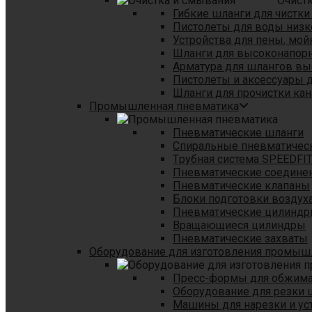
Очист
Гибкие шланги для чистки
Пистолеты для воды низк
Устройства для пены, мой
Шланги для высоконапор
Арматура для шлангов в
Пистолеты и аксессуары 
Шланги для прочистки кан
Промышленная пневматика
Пневматические шланги
Спиральные пневматичес
Tрубная система SPEEDFI
Пневматические соедине
Пневматические клапаны
Блоки подготовки воздуха
Пневматические цилинд
Вращающиеся цилиндры
Пневматические захваты
Оборудование для изготовления промы
Пресс-формы для обжима 
Оборудование для резки 
Машины для нарезки и ус