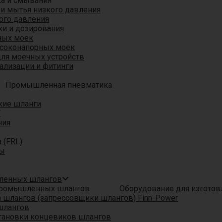
ка и смывания
 и мытья низкого давления
ого давления
ки и дозирования
ных моек
ысоконапорных моек
для моечных устройств
ализации и фитинги
Промышленная пневматика
кие шланги
T
ния
 (FRL)
ры
шленных шлангов
Оборудование для изгото
шлангов (запрессовщики шлангов) Finn-Power
шлангов
тановки концевиков шлангов