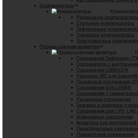
Компенсаторы
Компенсат
Резиновые компенсатор
Стальные компенсаторы
Тефлоновые компенсато
Тканевые компенсаторы
Эластомерные компенса
Промышленная арматура
П
Соединения Tankwagen (T
Соединители с внутренни
Соединение CAMLOCK
Разъемы IBC для Еврокуб
Пожарные соединения S
Соединения GUILLEMIN
Соединения с симметрич
Рычажные соединения
Зажимы и адаптеры с рез
Соединения для LPG, LNG 
Фланцевые соединения
Арматура для внутренней
Перегрузочные соединен
Поворотные соединения