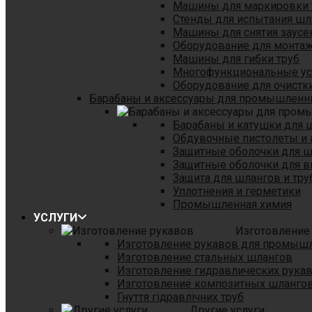
Машины для маркировки 
Стенды для испытания шл
Машины для снятия заусе
Оборудование для монтаж
Машины для гибки труб
Многофункциональные уст
Оборудование для очистки
Барабаны и аксессуары для промышленн
Барабаны и катушки для 
Обдувочные пистолеты и 
Защитные оболочки для 
Защитные оболочки для в
Защита для шлангов и тр
Уплотнения и герметики
Промышленная химия
УСЛУГИ
Изготовление
Изготовление рукавов для промыш
Изготовление стальных шлангов
Изготовление гидравлических рука
Изготовление композитных шланго
Гнуття гідравлічних труб
Другие услуги