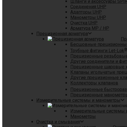
Шланги и аксессуары SPI
Соединения UHP
Адапторы UHP
Манометры UHP
Очистка UHP
Арматура MP / HP
Прецизионная арматура
Пр
Бесшовные прецизионны
Трубные фитинги Let-Lok
Прецизионные резьбовые
Другие соединители и фи
Прецизионные шаровые 
Клапаны игольчатые пре
Другие прецизионные кл
Коллекторы клапанов
Прецизионные быстрораз
Прецизионные манометры
Измерительные системы и манометры
Измерительные системы в
Манометры
Очистка и смывания