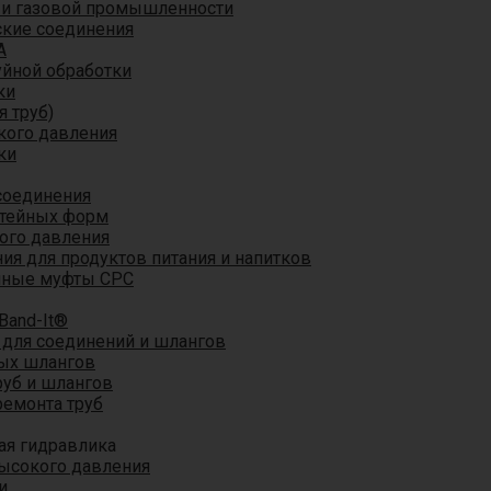
 и газовой промышленности
кие соединения
A
уйной обработки
ки
я труб)
кого давления
ки
соединения
итейных форм
ого давления
я для продуктов питания и напитков
мные муфты CPC
Band-It®
для соединений и шлангов
ых шлангов
уб и шлангов
ремонта труб
ая гидравлика
ысокого давления
и