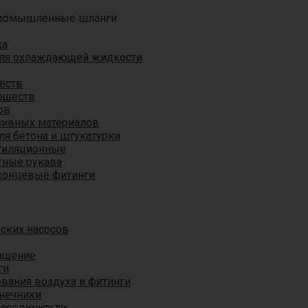
ромышленные шланги
ха
для охлаждающей жидкости
еств
еществ
ов
азивных материалов
я бетона и штукатурки
тиляционные
ные рукава
концевые фитинги
ских насосов
ащение
ги
вания воздуха и фитинги
нечники
 соединители