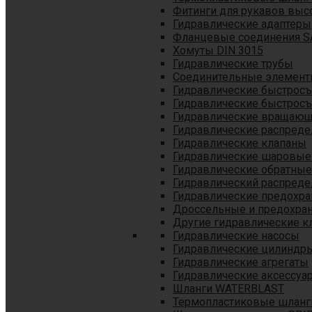
Фитинги для рукавов выс
Гидравлические адаптеры
Фланцевые соединения S
Хомуты DIN 3015
Гидравлические трубы
Соединительные элементы
Гидравлические быстрос
Гидравлические быстрос
Гидравлические вращающ
Гидравлические распреде
Гидравлические клапаны
Гидравлические шаровые
Гидравлические обратные
Гидравлический распреде
Гидравлические предохр
Дроссельные и предохра
Другие гидравлические к
Гидравлические насосы
Гидравлические цилиндр
Гидравлические агрегаты
Гидравлические аксессуа
Шланги WATERBLAST
Термопластиковые шланг