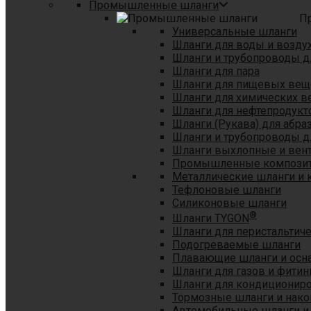
Промышленные шланги
П
Универсальные шланги
Шланги для воды и возду
Шланги и трубопроводы 
Шланги для пара
Шланги для пищевых вещ
Шланги для химических в
Шланги для нефтепродукт
Шланги (Рукава) для абр
Шланги и трубопроводы дл
Шланги выхлопные и вен
Промышленные композит
Металлические шланги и 
Тефлоновые шланги
Силиконовые шланги
®
Шланги TYGON
Шланги для перистальтиче
Подогреваемые шланги
Плавающие шланги и осн
Шланги для газов и фитин
Шланги для кондициониро
Тормозные шланги и нако
Автомобильные шланги и