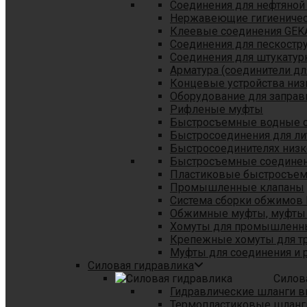
Соединения для нефтяной
Нержавеющие гигиеничес
Клеевые соединения GEK
Соединения для пескостр
Cоединения для штукатур
Арматура (соединители дл
Концевые устройства низ
Оборудование для заправ
Рифленые муфты
Быстросъемные водные 
Быстросоединения для л
Быстросоединителях низк
Быстросъемные соединени
Пластиковые быстросъе
Промышленные клапаны
Система сборки обжимов 
Обжимные муфты, муфты 
Хомуты для промышленн
Крепежные хомуты для тр
Муфты для соединения и 
Силовая гидравлика
Силов
Гидравлические шланги в
Термопластиковые шланг