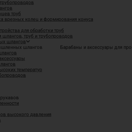
трубопроводов
ангов
нцев труб
а врезных колец и формирования конуса
ройства для обработки труб
 шлангов, труб и трубопроводов
ых шлангов
Барабаны и аксессуары для п
шлангов
аксессуары
шлангов
ысоких температур
убопроводов
 рукавов
ленности
вов высокого давления
в