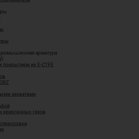
оры
ы
ры
торы
ромышленная арматура
W)
м покрытием из E-CTFE
ов
TORZ
ными захватами
ьбой
и криогенных газов
 опрессовки
ия