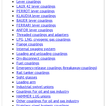
Lever couplings
LAUX 42 lever couplings
PERROT lever couplings
KLAUDIA lever couplings
BAUER lever couplings
FERRARI lever couplings
ANFOR lever couplings
Threaded couplings and adapters
LPG, LNG, cryogenic gas couplings
Flange couplings
Internal swaging system
Loading and unloading couplings
Dry disconnect couplings
Fuel couplings
Emergency release couplings (breakaway couplings)
Rail tanker couplings
Sight glasses
Loading arm
Industrial swivel unions
Couplings for oil and gas industry
HAMMER LUG unions
Other couplings for oil and gas industry
Stainless steel hygienic couplings