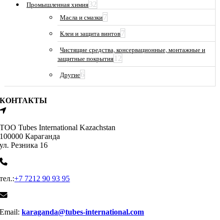
32
Промышленная химия
7
Масла и смазки
7
Клеи и защита винтов
Чистящие средства, консервационные, монтажные и
12
защитные покрытия
6
Другие
КОНТАКТЫ
ТОО Tubes International Kazachstan
100000 Караганда
ул. Резника 16
тел.:
+7 7212 90 93 95
Email:
karaganda@tubes-international.com