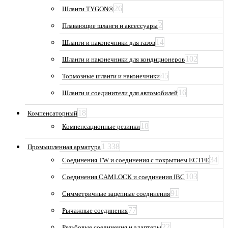
26
Шланги TYGON®
2
Плавающие шланги и аксессуары
14
Шланги и наконечники для газов
102
Шланги и наконечники для кондиционеров
45
Тормозные шланги и наконечники
16
Шланги и соединители для автомобилей
18
Компенсаторный
18
Компенсационные резинки
1 338
Промышленная арматура
34
Соединения TW и соединения с покрытием ECTFE
103
Соединения CAMLOCK и соединения IBC
91
Симметричные зацепные соединения
77
Рычажные соединения
22
Резьбовые соединения и адаптеры