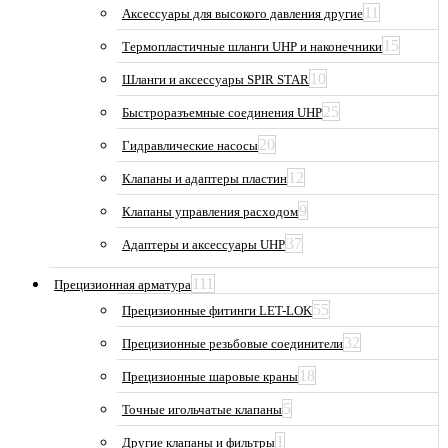
11
Аксессуары для высокого давления другие
15
Термопластичные шланги UHP и наконечники
10
Шланги и аксессуары SPIR STAR
25
Быстроразъемные соединения UHP
20
Гидравлические насосы
12
Клапаны и адаптеры пластин
9
Клапаны управления расходом
37
Адаптеры и аксессуары UHP
111
Прецизионная арматура
55
Прецизионные фитинги LET-LOK
32
Прецизионные резьбовые соединители
18
Прецизионные шаровые краны
5
Точные игольчатые клапаны
1
Другие клапаны и фильтры