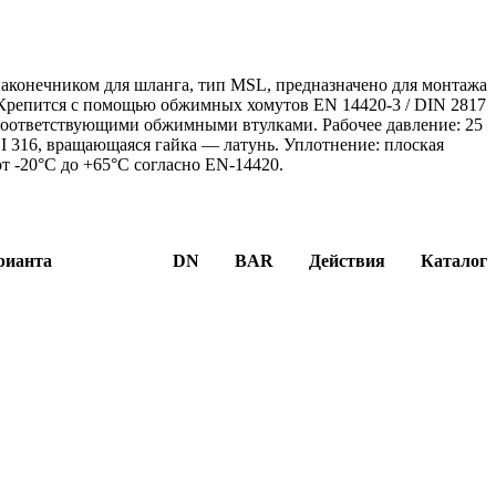
наконечником для шланга, тип MSL, предназначено для монтажа
Крепится с помощью обжимных хомутов EN 14420-3 / DIN 2817
соответствующими обжимными втулками. Рабочее давление: 25
I 316, вращающаяся гайка — латунь. Уплотнение: плоская
от -20°C до +65°C согласно EN-14420.
рианта
DN
BAR
Действия
Каталог