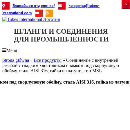
Skip
X
X
X
X
X
X
X
X
X
X
X
X
X
X
X
X
X
X
X
Ближайшее отделение!
karaganda@tubes-
to
international.com
content
ШЛАНГИ И СОЕДИНЕНИЯ
ДЛЯ ПРОМЫШЛЕННОСТИ
Menu
Strona główna
»
Все продукты
»
Соединение с внутренней
резьбой с гладким хвостовиком с замком под скорлуповую
обойму, сталь AISI 316, гайка из латуни, тип MSL
ком под скорлуповую обойму, сталь AISI 316, гайка из латуни