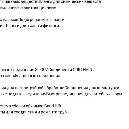
я пищевых веществ
Шланги для химических веществ
выхлопные и вентиляционные
х насосов
Подогреваемые шланги
ние
Шланги для газов и фитинги
ы
рные соединения STORZ
Соединения GUILLEMIN
х газов
Фланцевые соединения
ия для пескоструйной обработки
Cоединения для штукатурки
ные водные соединения
Быстросоединения для литейных форм
стема сборки обжимов Band-It®
ты для соединения и ремонта труб