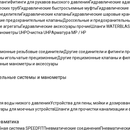
ланги
Фитинги для рукавов высокого давления
Гидравлические ада
ских труб
Гидравлические быстросъемные муфты
Гидравлические
ределители
Гидравлические клапаны
Гидравлические шаровые кра
кие предохранительные клапаны
Дроссельные и предохранительн
е агрегаты
Гидравлические аксессуары прочие
Шланги WATERBLA
нометры UHP
Очистка UHP
Арматура MP / HP
зионные резьбовые соединители
Другие соединители и фитинги п
ны игольчатые прецизионные
Другие прецизионные клапаны и фи
ные манометры и аксессуары
ельные системы и манометры
ля воды низкого давления
Устройства для пены, мойки и дозирова
уары для моечных устройств
Шланги для прочистки канализации и 
вматика
бная система SPEEDFIT
Пневматические соединения
Пневматически