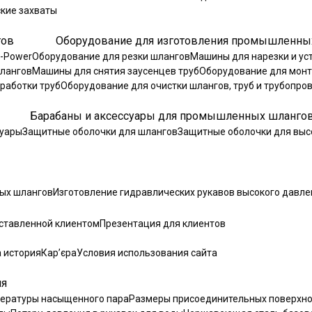
кие захваты
Оборудование для изготовления промышленны
n-Power
Оборудование для резки шлангов
Машины для нарезки и ус
шлангов
Машины для снятия заусенцев труб
Оборудование для монт
работки труб
Оборудование для очистки шлангов, труб и трубопро
Барабаны и аксессуары для промышленных шланго
суары
Защитные оболочки для шлангов
Защитные оболочки для выс
ных шлангов
Изготовление гидравлических рукавов высокого давле
оставленной клиентом
Презентация для клиентов
 история
Кар’єра
Условия использования сайта
ия
пературы насыщенного пара
Размеры присоединительных поверхно