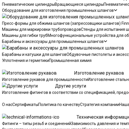
Пневматические цилиндры
Вращающиеся цилиндры
Пневматичес
Оборудование для изготовления промышленных шлангов
Пресс-формы для обжима шлангов (запрессовщики шлангов) Fin
Машины для маркировки трубопроводов
Стенды для испытания 
Машины для гибки труб
Многофункциональные устройства для об
Барабаны и аксессуары для промышленных шлангов
Барабаны и катушки для шлангов
Обдувочные пистолеты и аксес
Уплотнения и герметики
Промышленная химия
УСЛУГИ
Изготовление рукавов
Изготовление рукавов для промышленности
Изготовление сталь
Другие услуги
Изготовление фитингов в соответствии со спецификацией, пред
КОМПАНИЯ
О нас
Сертификаты
Политика по качеству
Стратегия компании
Наша
СОВЕТЫ
Техническая информац
Фитинги – типы резьб и соединений
Зависимость давления и тем