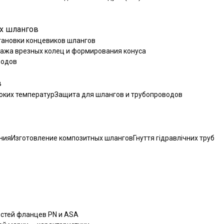
х шлангов
тановки концевиков шлангов
ажа врезных колец и формирования конуса
водов
в
оких температур
Защита для шлангов и трубопроводов
ния
Изготовление композитных шлангов
Гнуття гідравлічних труб
стей фланцев PN и ASA