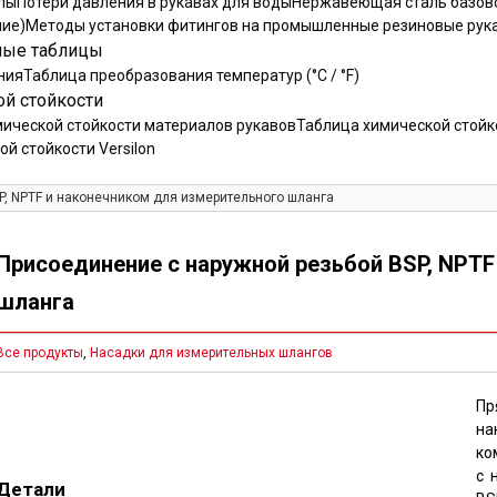
лы
Потери давления в рукавах для воды
Нержавеющая сталь базово
ние)
Методы установки фитингов на промышленные резиновые рук
ные таблицы
ния
Таблица преобразования температур (°C / °F)
й стойкости
ической стойкости материалов рукавов
Таблица химической стойко
й стойкости Versilon
P, NPTF и наконечником для измерительного шланга
Присоединение с наружной резьбой BSP, NPTF
шланга
Все продукты
,
Насадки для измерительных шлангов
Пр
на
ко
с 
Детали