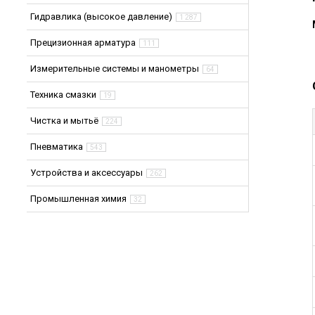
Гидравлика (высокое давление)
1 287
Прецизионная арматура
111
Измерительные системы и манометры
64
Техника смазки
19
Чистка и мытьё
224
Пневматика
543
Устройства и аксессуары
262
Промышленная химия
32