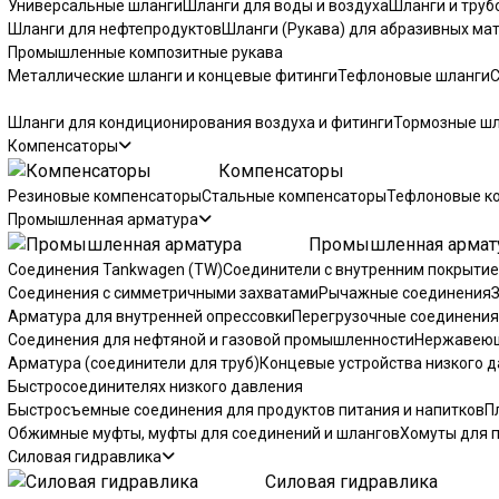
Универсальные шланги
Шланги для воды и воздуха
Шланги и тру
Шланги для нефтепродуктов
Шланги (Рукава) для абразивных ма
Промышленные композитные рукава
Металлические шланги и концевые фитинги
Тефлоновые шланги
С
Шланги для кондиционирования воздуха и фитинги
Тормозные шл
Компенсаторы
Компенсаторы
Резиновые компенсаторы
Стальные компенсаторы
Тефлоновые к
Промышленная арматура
Промышленная армат
Соединения Tankwagen (TW)
Соединители с внутренним покрытие
Соединения с симметричными захватами
Рычажные соединения
Арматура для внутренней опрессовки
Перегрузочные соединения
Соединения для нефтяной и газовой промышленности
Нержавеющ
Арматура (соединители для труб)
Концевые устройства низкого 
Быстросоединителях низкого давления
Быстросъемные соединения для продуктов питания и напитков
П
Обжимные муфты, муфты для соединений и шлангов
Хомуты для 
Силовая гидравлика
Силовая гидравлика