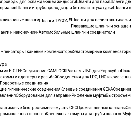
бопроводы для охлаждающей жидкости
Шланги для пара
Шланги дл
териалов
Шланги и трубопроводы для бетона и штукатурки
Шланги 
®
иликоновые шланги
Шланги для перистальтически
Шланги TYGON
Плавающие шланги и оснаще
анги и наконечники
Автомобильные шланги и соединители
омпенсаторы
Тканевые компенсаторы
Эластомерные компенсатор
ура
м из E-CTFE
Соединение CAMLOCK
Разъемы IBC для Еврокубов
Пожа
Зажимы и адаптеры с резьбой
Соединения для LPG, LNG и криогенны
Поворотные соединения
ие гигиенические соединения
Клеевые соединения GEKA
Соединен
давления
Оборудование для заправки
Рифленые муфты
Быстросъем
ластиковые быстросъемные муфты CPC
Промышленные клапаны
Си
промышленных шлангов
Крепежные хомуты для труб и шлангов
Муф