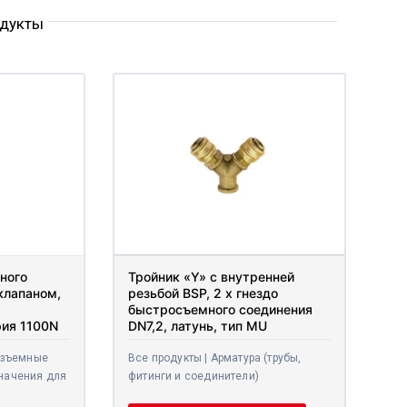
одукты
ного
Тройник «Y» с внутренней
клапаном,
резьбой BSP, 2 x гнездо
быстросъемного соединения
рия 1100N
DN7,2, латунь, тип MU
азъемные
Все продукты | Арматура (трубы,
начения для
фитинги и соединители)