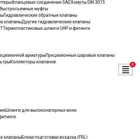
птеры
Фланцевые соединения SAE
Хомуты DIN 3015
 быстросъемные муфты
ны
Гидравлические обратные клапаны
ые клапаны
Другие гидравлические клапаны
ST
Термопластиковые шланги UHP и фитинги
рецизионной арматуры
Прецизионные шаровые клапаны
льтры
Коллекторы клапанов
0
ния
Шланги для высоконапорных моек
фитинги
е клапаны
Блоки подготовки воздуха (FRL)