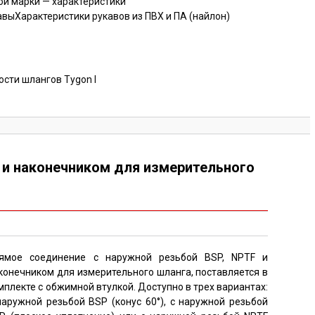
й марки — характеристики
авы
Характеристики рукавов из ПВХ и ПА (найлон)
сти шлангов Tygon I
 и наконечником для измерительного
ямое соединение с наружной резьбой BSP, NPTF и
конечником для измерительного шланга, поставляется в
мплекте с обжимной втулкой. Доступно в трех вариантах:
наружной резьбой BSP (конус 60°), с наружной резьбой