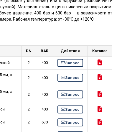
P (плоское уплотнение) или с наружной резьбой NPTF
онусной). Материал: сталь
с цинк-никелевым покрытием
.
бочее давление: 400 бар и 630 бар — в зависимости от
змера. Рабочая температура: от -30°C до +120°C.
DN
BAR
Действия
Каталог
тулкой
2
400
Запрос
5 мм, с
2
400
Запрос
5 мм, с
2
400
Запрос
кой
2
400
Запрос
кой
2
630
Запрос