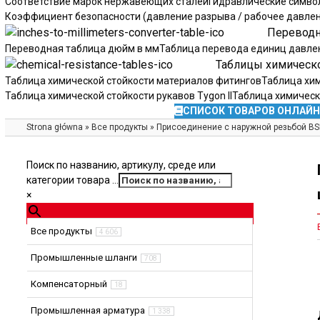
Соответствие марок нержавеющих сталей
Гидравлические симво
Коэффициент безопасности (давление разрыва / рабочее давле
Перевод
Переводная таблица дюйм в мм
Таблица перевода единиц давле
Таблицы химическо
Таблица химической стойкости материалов фитингов
Таблица хим
Таблица химической стойкости рукавов Tygon II
Таблица химическо
КАТАЛОГ И БРОШЮРЫ
КОНТАКТЫ
СПИСОК ТОВАРОВ ОНЛАЙН
Strona główna
»
Все продукты
»
Присоединение с наружной резьбой BS
Поиск по названию, артикулу, среде или
категории товара ...
×
Все продукты
4 606
Промышленные шланги
708
Компенсаторный
18
Промышленная арматура
1 338