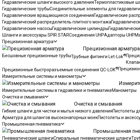
Гидравлические шланги высокого давления
Термопластиковые ш
Гидравлические трубы
Соединительные элементы для гидравличе
Гидравлические вращающиеся соединения
Гидравлические расп
Гидравлический распределитель плитного монтажа
Гидравличес
Гидравлические насосы
Гидравлические цилиндры
Гидравлически
Шланги и аксессуары SPIR STAR
Соединения UHP
Адапторы UHP
Ма
Прецизионная арматура
Прецизионная арматура
®
Бесшовные прецизионные трубы
Преци
Трубные фитинги Let-Lok
Клапа
®
Прецизион
Прецизионные быстроразъемные соединения QC-LOK
Измерительные системы и манометры
Измерит
Измерительные системы в гидравлике и пневматике
Манометры
Очистка и смывания
Очистка и смывания
Гибкие шланги для чистки и мытья низкого давления
Пистолеты д
Арматура для шлангов высоконапорных моек
Пистолеты и аксесс
Промышленная пневматика
Промышленная пне
Пневматические шланги
Спиральные пневматические шланги
Tру