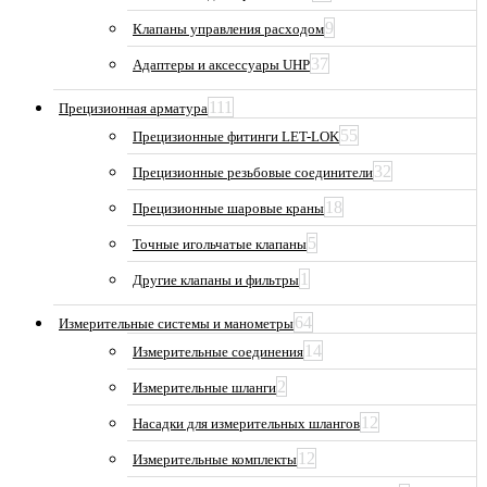
9
Клапаны управления расходом
37
Адаптеры и аксессуары UHP
111
Прецизионная арматура
55
Прецизионные фитинги LET-LOK
32
Прецизионные резьбовые соединители
18
Прецизионные шаровые краны
5
Точные игольчатые клапаны
1
Другие клапаны и фильтры
64
Измерительные системы и манометры
14
Измерительные соединения
2
Измерительные шланги
12
Насадки для измерительных шлангов
12
Измерительные комплекты