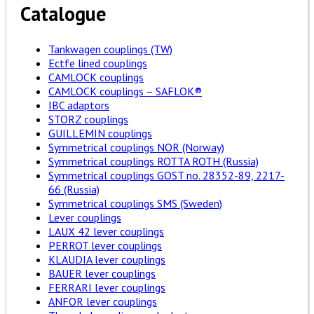
Catalogue
Tankwagen couplings (TW)
Ectfe lined couplings
CAMLOCK couplings
CAMLOCK couplings – SAFLOK®
IBC adaptors
STORZ couplings
GUILLEMIN couplings
Symmetrical couplings NOR (Norway)
Symmetrical couplings ROTTA ROTH (Russia)
Symmetrical couplings GOST no. 28352-89, 2217-
66 (Russia)
Symmetrical couplings SMS (Sweden)
Lever couplings
LAUX 42 lever couplings
PERROT lever couplings
KLAUDIA lever couplings
BAUER lever couplings
FERRARI lever couplings
ANFOR lever couplings