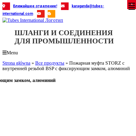
Skip
X
X
X
X
X
X
X
X
X
X
X
X
X
X
X
X
X
X
X
Ближайшее отделение!
karaganda@tubes-
to
international.com
content
ШЛАНГИ И СОЕДИНЕНИЯ
ДЛЯ ПРОМЫШЛЕННОСТИ
Menu
Strona główna
»
Все продукты
»
Пожарная муфта STORZ с
внутренней резьбой BSP с фиксирующим замком, алюминий
ующим замком, алюминий