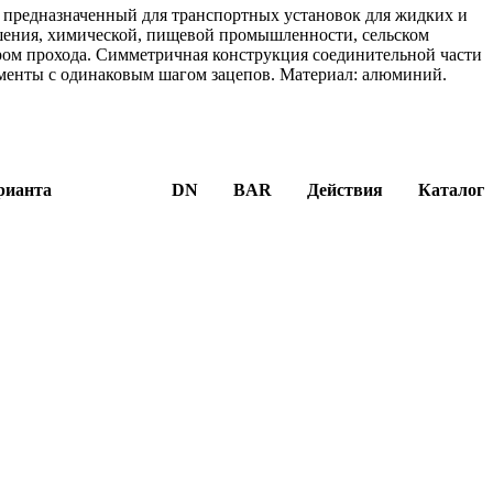
 предназначенный для транспортных установок для жидких и
шения, химической, пищевой промышленности, сельском
тром прохода. Симметричная конструкция соединительной части
ементы с одинаковым шагом зацепов. Материал: алюминий.
рианта
DN
BAR
Действия
Каталог