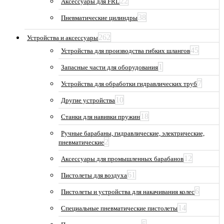
22
Аксессуары для FRL
38
Пневматические цилиндры
262
Устройства и аксессуары
45
Устройства для производства гибких шлангов
1
Запасные части для оборудования
7
Устройства для обработки гидравлических труб
10
Другие устройства
18
Станки для навивки пружин
Ручные барабаны, гидравлические, электрические,
2
пневматические
12
Аксессуары для промышленных барабанов
61
Пистолеты для воздуха
6
Пистолеты и устройства для накачивания колес
14
Специальные пневматические пистолеты