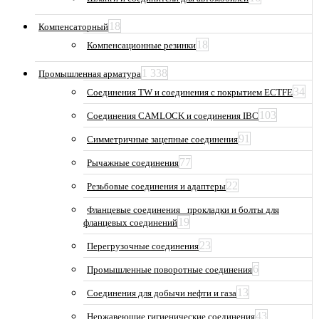
18
Компенсаторный
18
Компенсационные резинки
1 338
Промышленная арматура
34
Соединения TW и соединения с покрытием ECTFE
103
Соединения CAMLOCK и соединения IBC
91
Симметричные зацепные соединения
77
Рычажные соединения
22
Резьбовые соединения и адаптеры
Фланцевые соединения_ прокладки и болты для
19
фланцевых соединений
23
Перегрузочные соединения
6
Промышленные поворотные соединения
13
Соединения для добычи нефти и газа
43
Нержавеющие гигиенические соединения