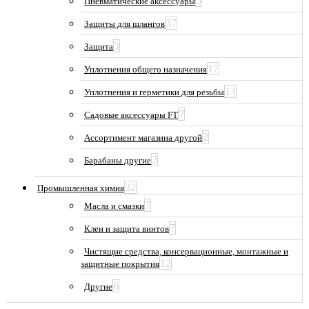
5
Пневматические аксессуары
37
Защиты для шлангов
3
Защита
17
Уплотнения общего назначения
13
Уплотнения и герметики для резьбы
7
Садовые аксессуары FT
2
Ассортимент магазина другой
2
Барабаны другие
32
Промышленная химия
7
Масла и смазки
7
Клеи и защита винтов
Чистящие средства, консервационные, монтажные и
12
защитные покрытия
6
Другие