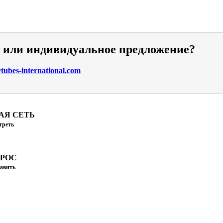
и или индивидуальное предложение?
ubes-international.com
АЯ СЕТЬ
треть
ПРОС
авить