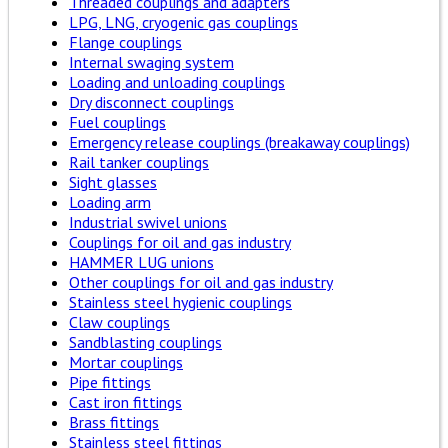
Threaded couplings and adapters
LPG, LNG, cryogenic gas couplings
Flange couplings
Internal swaging system
Loading and unloading couplings
Dry disconnect couplings
Fuel couplings
Emergency release couplings (breakaway couplings)
Rail tanker couplings
Sight glasses
Loading arm
Industrial swivel unions
Couplings for oil and gas industry
HAMMER LUG unions
Other couplings for oil and gas industry
Stainless steel hygienic couplings
Claw couplings
Sandblasting couplings
Mortar couplings
Pipe fittings
Cast iron fittings
Brass fittings
Stainless steel fittings