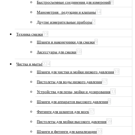
8
Быстросъемные соединения для измерений
14
Манометрия_ редукции и клапаны
2
Другие измерительные приборы
19
Техника смазки
9
Шланги и наконечники для смазки
10
Аксессуары для смазки
224
Чистка и мытьё
10
Шланги для чистки и мойки низкого давления
67
Пистолеты для воды низкого давления
33
Устройства для пены, мойки и дозирования
8
Шланги для аппаратов высокого давления
37
Фитинги для шлангов для моек
59
Пистолеты для мойки высокого давления
10
Шланги и фитинги для канализации