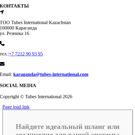
КОНТАКТЫ
ТОО Tubes International Kazachstan
100000 Караганда
ул. Резника 16
тел.:
+7 7212 90 93 95
Email:
karaganda@tubes-international.com
SOCIAL MEDIA
Copyright © Tubes International
2026
Page load link
Найдите идеальный шланг или
соединение для вашей системы