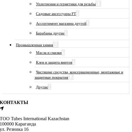
13
Уплотнения и герметики для резьбы
7
Садовые аксессуары FT
2
Ассортимент магазина другой
2
Барабаны другие
32
Промышленная химия
7
Масла и смазки
7
Клеи и защита винтов
Чистящие средства, консервационные, монтажные и
12
защитные покрытия
6
Другие
КОНТАКТЫ
ТОО Tubes International Kazachstan
100000 Караганда
ул. Резника 16