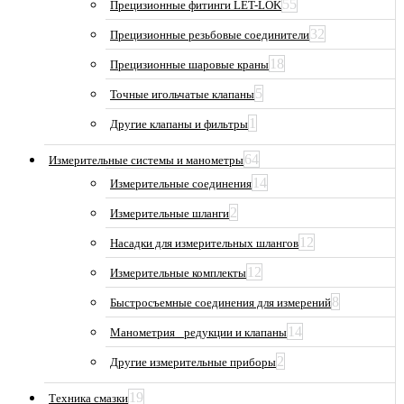
55
Прецизионные фитинги LET-LOK
32
Прецизионные резьбовые соединители
18
Прецизионные шаровые краны
5
Точные игольчатые клапаны
1
Другие клапаны и фильтры
64
Измерительные системы и манометры
14
Измерительные соединения
2
Измерительные шланги
12
Насадки для измерительных шлангов
12
Измерительные комплекты
8
Быстросъемные соединения для измерений
14
Манометрия_ редукции и клапаны
2
Другие измерительные приборы
19
Техника смазки