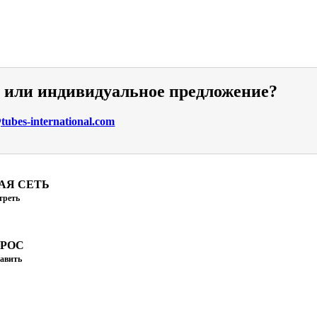
и или индивидуальное предложение?
ubes-international.com
АЯ СЕТЬ
треть
ПРОС
авить