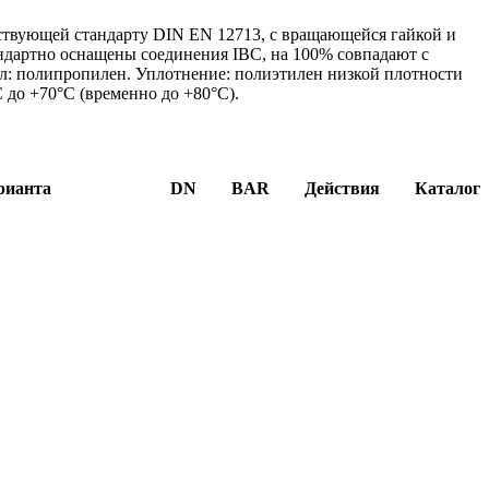
тствующей стандарту DIN EN 12713, с вращающейся гайкой и
ндартно оснащены соединения IBC, на 100% совпадают с
л: полипропилен. Уплотнение: полиэтилен низкой плотности
C до +70°C (временно до +80°C).
рианта
DN
BAR
Действия
Каталог