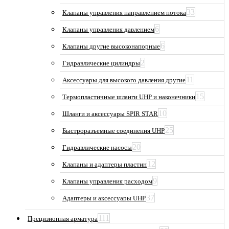
33
Клапаны управления направлением потока
6
Клапаны управления давлением
6
Клапаны другие высоконапорные
2
Гидравлические цилиндры
11
Аксессуары для высокого давления другие
15
Термопластичные шланги UHP и наконечники
10
Шланги и аксессуары SPIR STAR
25
Быстроразъемные соединения UHP
20
Гидравлические насосы
12
Клапаны и адаптеры пластин
9
Клапаны управления расходом
37
Адаптеры и аксессуары UHP
111
Прецизионная арматура