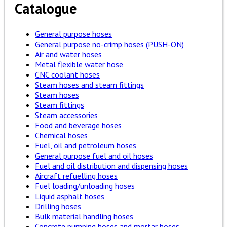
Catalogue
General purpose hoses
General purpose no-crimp hoses (PUSH-ON)
Air and water hoses
Metal flexible water hose
CNC coolant hoses
Steam hoses and steam fittings
Steam hoses
Steam fittings
Steam accessories
Food and beverage hoses
Chemical hoses
Fuel, oil and petroleum hoses
General purpose fuel and oil hoses
Fuel and oil distribution and dispensing hoses
Aircraft refuelling hoses
Fuel loading/unloading hoses
Liquid asphalt hoses
Drilling hoses
Bulk material handling hoses
Concrete pumping hoses and mortar hoses