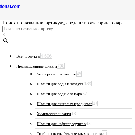
tional.com
Поиск по названию, артикулу, среде или категории товара ...
×
4 606
Все продукты
708
Промышленные шланги
45
Универсальные шланги
189
Шланги для воды и воздуха
32
Шланги для водяного пара
43
Шланги для пищевых продуктов
18
Химические шланги
43
Шланги для нефтепродуктов
23
Трубопроводы (для твердых веществ)