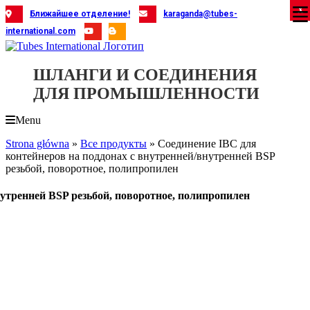
Skip
X
X
X
X
X
X
X
X
X
X
X
X
X
X
X
X
X
X
X
Ближайшее отделение!
karaganda@tubes-
to
international.com
content
ШЛАНГИ И СОЕДИНЕНИЯ
ДЛЯ ПРОМЫШЛЕННОСТИ
Menu
Strona główna
»
Все продукты
»
Соединение IBC для
контейнеров на поддонах с внутренней/внутренней BSP
резьбой, поворотное, полипропилен
нутренней BSP резьбой, поворотное, полипропилен