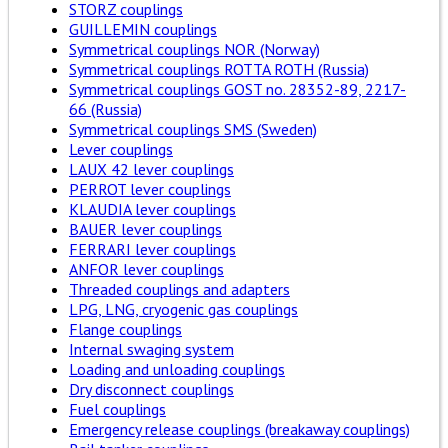
STORZ couplings
GUILLEMIN couplings
Symmetrical couplings NOR (Norway)
Symmetrical couplings ROTTA ROTH (Russia)
Symmetrical couplings GOST no. 28352-89, 2217-
66 (Russia)
Symmetrical couplings SMS (Sweden)
Lever couplings
LAUX 42 lever couplings
PERROT lever couplings
KLAUDIA lever couplings
BAUER lever couplings
FERRARI lever couplings
ANFOR lever couplings
Threaded couplings and adapters
LPG, LNG, cryogenic gas couplings
Flange couplings
Internal swaging system
Loading and unloading couplings
Dry disconnect couplings
Fuel couplings
Emergency release couplings (breakaway couplings)