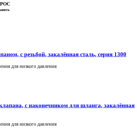
ПРОС
авить
аном, с резьбой, закалённая сталь, серия 1300
ения для низкого давления
клапана, с наконечником для шланга, закалённая
ения для низкого давления