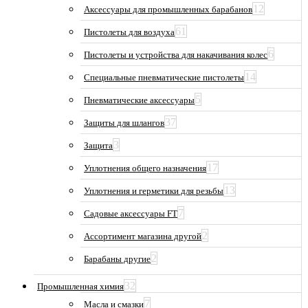
12
Аксессуары для промышленных барабанов
61
Пистолеты для воздуха
6
Пистолеты и устройства для накачивания колес
14
Специальные пневматические пистолеты
5
Пневматические аксессуары
37
Защиты для шлангов
3
Защита
17
Уплотнения общего назначения
13
Уплотнения и герметики для резьбы
7
Садовые аксессуары FT
2
Ассортимент магазина другой
2
Барабаны другие
32
Промышленная химия
7
Масла и смазки