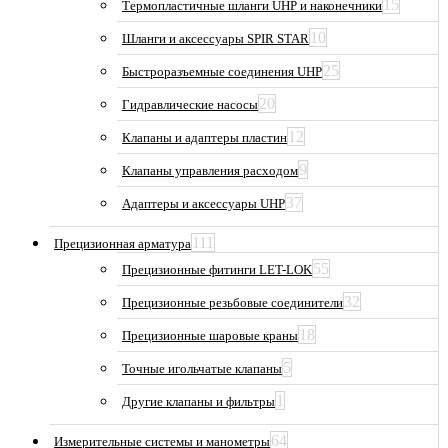
15
Термопластичные шланги UHP и наконечники
10
Шланги и аксессуары SPIR STAR
25
Быстроразъемные соединения UHP
20
Гидравлические насосы
12
Клапаны и адаптеры пластин
9
Клапаны управления расходом
37
Адаптеры и аксессуары UHP
111
Прецизионная арматура
55
Прецизионные фитинги LET-LOK
32
Прецизионные резьбовые соединители
18
Прецизионные шаровые краны
5
Точные игольчатые клапаны
1
Другие клапаны и фильтры
64
Измерительные системы и манометры