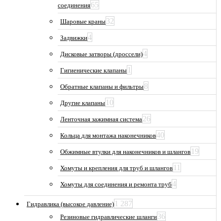
65
соединения
32
Шаровые краны
4
Задвижки
4
Дисковые затворы (дроссели)
1
Гигиенические клапаны
8
Обратные клапаны и фильтры
10
Другие клапаны
26
Ленточная зажимная система
40
Кольца для монтажа наконечников
19
Обжимные втулки для наконечников и шлангов
11
Хомуты и крепления для труб и шлангов
4
Хомуты для соединения и ремонта труб
1 287
Гидравлика (высокое давление)
36
Резиновые гидравлические шланги