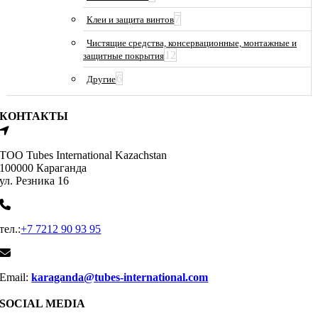
7
Клеи и защита винтов
Чистящие средства, консервационные, монтажные и
12
защитные покрытия
6
Другие
КОНТАКТЫ
ТОО Tubes International Kazachstan
100000 Караганда
ул. Резника 16
тел.:
+7 7212 90 93 95
Email:
karaganda@tubes-international.com
SOCIAL MEDIA